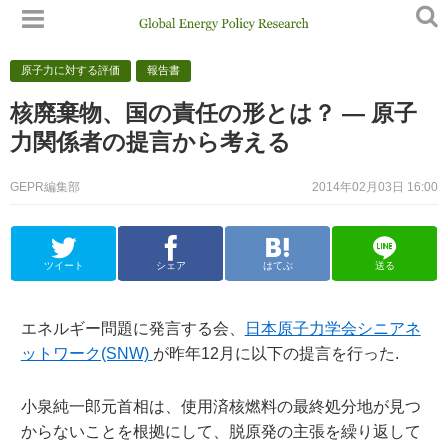
原子力に対する評価
報告書
核廃棄物、国の責任の形とは？ — 原子
力関係者の提言から考える
GEPR編集部
2014年02月03日 16:00
ツイート
シェア
はてぶ
送る
エネルギー問題に発言する会、
日本原子力学会シニアネ
ットワーク(SNW)
が昨年12月に以下の提言を行った.
小泉純一郎元首相は、使用済核燃料の最終処分地が見つ
からないことを根拠にして、脱原発の主張を繰り返して