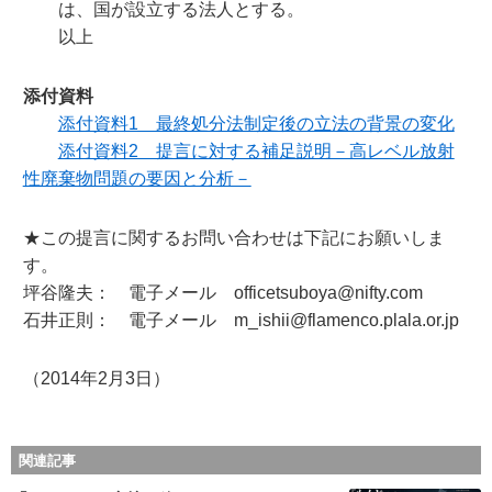
は、国が設立する法人とする。
以上
添付資料
添付資料1 最終処分法制定後の立法の背景の変化
添付資料2 提言に対する補足説明－高レベル放射
性廃棄物問題の要因と分析－
★この提言に関するお問い合わせは下記にお願いしま
す。
坪谷隆夫： 電子メール officetsuboya@nifty.com
石井正則： 電子メール m_ishii@flamenco.plala.or.jp
（2014年2月3日）
関連記事