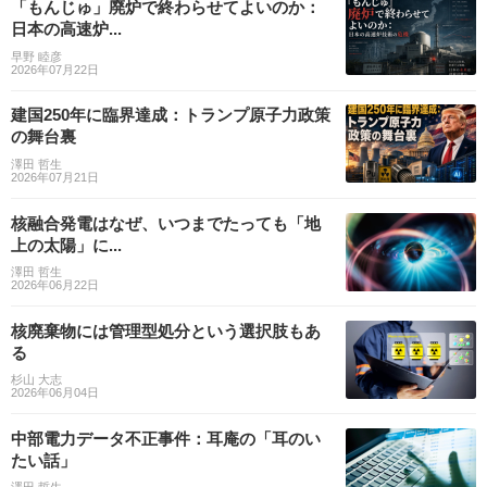
「もんじゅ」廃炉で終わらせてよいのか：
日本の高速炉...
早野 睦彦
2026年07月22日
建国250年に臨界達成：トランプ原子力政策
の舞台裏
澤田 哲生
2026年07月21日
核融合発電はなぜ、いつまでたっても「地
上の太陽」に...
澤田 哲生
2026年06月22日
核廃棄物には管理型処分という選択肢もあ
る
杉山 大志
2026年06月04日
中部電力データ不正事件：耳庵の「耳のい
たい話」