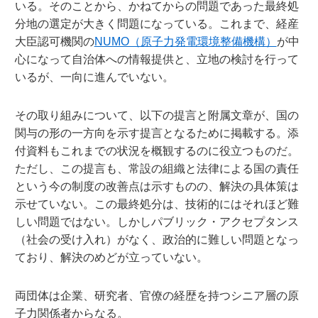
いる。そのことから、かねてからの問題であった最終処
分地の選定が大きく問題になっている。これまで、経産
大臣認可機関の
NUMO（原子力発電環境整備機構）
が中
心になって自治体への情報提供と、立地の検討を行って
いるが、一向に進んでいない。
その取り組みについて、以下の提言と附属文章が、国の
関与の形の一方向を示す提言となるために掲載する。添
付資料もこれまでの状況を概観するのに役立つものだ。
ただし、この提言も、常設の組織と法律による国の責任
という今の制度の改善点は示すものの、解決の具体策は
示せていない。この最終処分は、技術的にはそれほど難
しい問題ではない。しかしパブリック・アクセプタンス
（社会の受け入れ）がなく、政治的に難しい問題となっ
ており、解決のめどが立っていない。
両団体は企業、研究者、官僚の経歴を持つシニア層の原
子力関係者からなる。