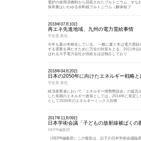
電炉の使用済燃料から回収されたプルトニウム、すなわ
保有量はいわゆる余剰核プルトニウム（解体核プ
2018年07月10日
再エネ先進地域、九州の電力需給事情
宇佐美 典也
今年も夏が本格化している。 一般に夏と冬は電力需給
する需要を満たすために万全の対策をとる。2011年
ばれる大手電力会社が供給をほぼ独占しており
2018年04月20日
日本の2050年に向けたエネルギー戦略と
宇佐美 典也
経済産業省において「エネルギー情勢懇談会」の提言が
した長期のエネルギー政策としては、2014年に策定
として2030年のエネルギーミックス目標
2017年11月09日
日本学術会議「子どもの放射線被ばくの
GEPR編集部
（GEPR編集部）この報告は、以下の日本学術会議臨