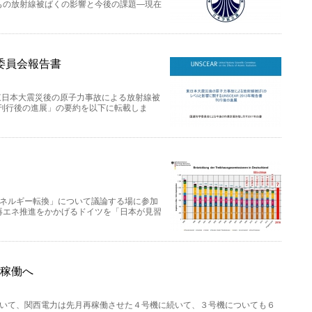
もの放射線被ばくの影響と今後の課題―現在
委員会報告書
東日本大震災後の原子力事故による放射線被
告書刊行後の進展」の要約を以下に転載しま
エネルギー転換」について議論する場に参加
再エネ推進をかかげるドイツを「日本が見習
再稼働へ
について、関西電力は先月再稼働させた４号機に続いて、３号機についても６