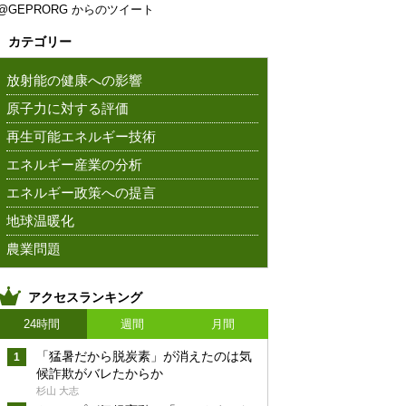
@GEPRORG からのツイート
カテゴリー
放射能の健康への影響
原子力に対する評価
再生可能エネルギー技術
エネルギー産業の分析
エネルギー政策への提言
地球温暖化
農業問題
アクセスランキング
24時間
週間
月間
「猛暑だから脱炭素」が消えたのは気
候詐欺がバレたからか
杉山 大志