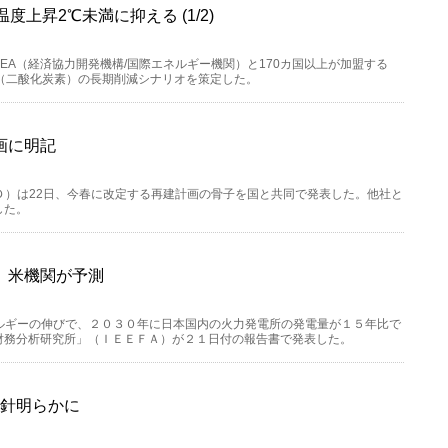
上昇2℃未満に抑える (1/2)
D/IEA（経済協力開発機構/国際エネルギー機関）と170カ国以上が加盟する
2（二酸化炭素）の長期削減シナリオを策定した。
画に明記
ＨＤ）は22日、今春に改定する再建計画の骨子を国と共同で発表した。他社と
した。
 米機関が予測
エネルギーの伸びで、２０３０年に日本国内の火力発電所の発電量が１５年比で
財務分析研究所」（ＩＥＥＦＡ）が２１日付の報告書で発表した。
方針明らかに