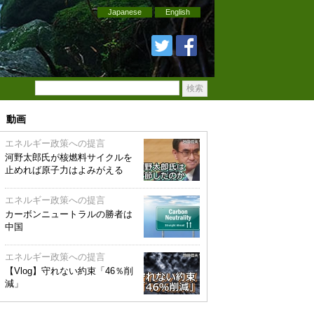
Japanese
English
動画
エネルギー政策への提言
河野太郎氏が核燃料サイクルを
止めれば原子力はよみがえる
エネルギー政策への提言
カーボンニュートラルの勝者は
中国
エネルギー政策への提言
【Vlog】守れない約束「46％削
減」