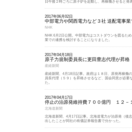
日午後２時ごろに原子炉を起動し、再稼働させると発
2017年06月02日
中部電力や関西電力など３社 送配電事業
NHK
NHK 6月2日公開。中部電力はコストダウンを図る
業での連携を検討することになりました。
2017年04月18日
原子力規制委員長に更田豊志代理が昇格
産経新聞
産経新聞、4月18日記事。政府は１８日、原発再稼働
員長代理（５９）を昇格させるなど、国会同意が必要
た。
2017年04月17日
停止の泊原発維持費７００億円 １２－
北海道新聞
北海道新聞、4月17日記事。北海道電力が泊原発（後
出したことが同社の有価証券報告書で分かった。