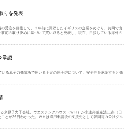
取りを発表
所の受注を目指して、３年前に買収したイギリスの企業をめぐり、共同で出
を事前の取り決めに基づいて買い取ると発表し、現在、目指している海外の
を承認
ている原子力発電所で用いる予定の原子炉について、安全性を承認すると発
請
ある米原子力子会社、ウエスチングハウス（ＷＨ）が米連邦破産法11条（日
ことが26日わかった。ＷＨは適用申請後の支援先として韓国電力公社グル