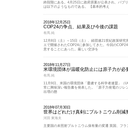
終段階にある。4月25日に政府原案が公表され、パブ
は以下のようなものである。 【基本的考え
2018年12月25日
COP24の争点、結果及び今後の課題
有馬 純
12月8日（土）～15日（土）、経団連21世紀政策研
エで開催されたCOP24に参加してきた。今回のCOP
意することにあった。厳しい交渉を
2018年11月27日
米環境団体が温暖化防止には原子力が必
有馬 純
11月9日、米国の環境団体「憂慮する科学者連盟」（UCS：Union
常に興味深い報告書を発表した。「原子力発電のジレン
出増の懸
2018年07月30日
世界はどれだけ真剣にプルトニウム削減
河田 東海夫
主要国の未照射プルトニウム保有量の変遷 英国、フラ