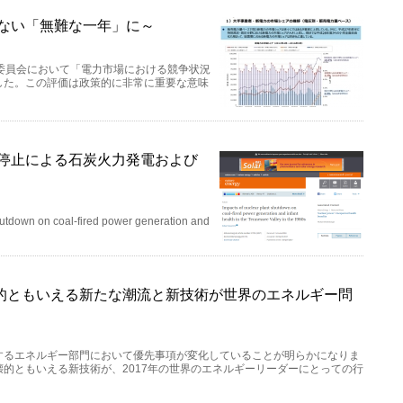
のない「無難な一年」に～
委員会において「電力市場における競争状況
した。この評価は政策的に非常に重要な意味
転停止による石炭火力発電および
down on coal-fired power generation and
的ともいえる新たな潮流と新技術が世界のエネルギー問
するエネルギー部門において優先事項が変化していることが明らかになりま
的ともいえる新技術が、2017年の世界のエネルギーリーダーにとっての行