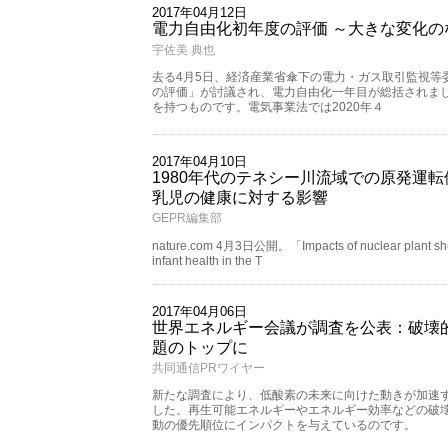
2017年04月12日
電力自由化初年度の評価 ～大きな変化
宇佐美 典也
去る4月5日、経済産業省傘下の電力・ガス取引監視等
の評価」が討議され、電力自由化一年目が総括されま
を持つものです。電気事業法では2020年４
2017年04月10日
1980年代のテネシー川流域での原発運
乳児の健康に対する影響
GEPR編集部
nature.com 4月3日公開。「Impacts of nuclear plant shut
infant health in the T
2017年04月06日
世界エネルギー会議が調査を公表：破壊
題のトップに
共同通信PRワイヤー
新たな調査により、低酸素の未来に向けた動きが加速
した。再生可能エネルギーやエネルギー効率などの破壊
動の優先順位にインパクトを与えているのです。