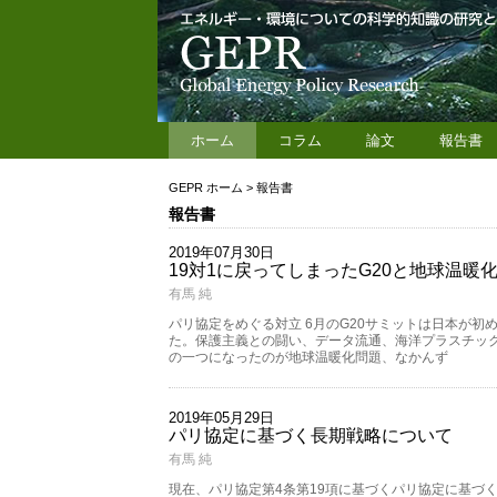
ホーム
コラム
論文
報告書
GEPR ホーム
>
報告書
報告書
2019年07月30日
19対1に戻ってしまったG20と地球温暖
有馬 純
パリ協定をめぐる対立 6月のG20サミットは日本が
た。保護主義との闘い、データ流通、海洋プラスチッ
の一つになったのが地球温暖化問題、なかんず
2019年05月29日
パリ協定に基づく長期戦略について
有馬 純
現在、パリ協定第4条第19項に基づくパリ協定に基づ