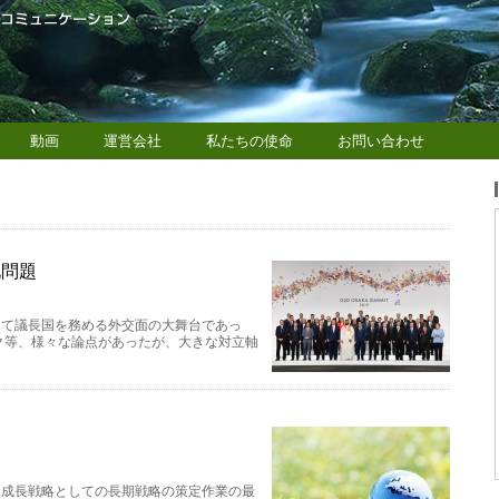
動画
運営会社
私たちの使命
お問い合わせ
化問題
初めて議長国を務める外交面の大舞台であっ
ク等、様々な論点があったが、大きな対立軸
く成長戦略としての長期戦略の策定作業の最