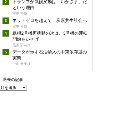
トランプが気候変動は「いかさま」だ
という理由
室中 善博
ネットゼロを超えて：炭素共生社会へ
室中 善博
島根2号機再稼動の次は、3号機の運転
開始をいそげ
尾瀬原 清冽
データが示す石油輸入の中東依存度の
実態
中山 寿美枝
過去の記事