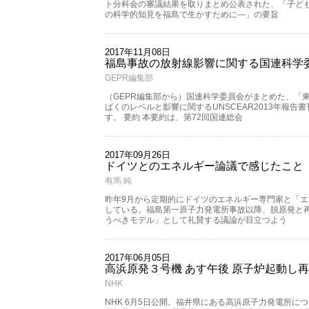
ト分科会の審議結果を取りまとめ公表された、「子ど
の科学的知見を福島で生かすために―」の要旨
2017年11月08日
福島事故の放射線影響に関する国連科学
GEPR編集部
（GEPR編集部から）国連科学委員会がまとめた、「
ばくのレベルと影響に関するUNSCEAR2013年報
す。 要約 本要約は、第72回国連総会
2017年09月26日
ドイツとのエネルギー論議で感じたこと
有馬 純
昨年9月から定期的にドイツのエネルギー専門家と「
している。福島第一原子力発電所事故以降、脱原発と
うべきモデル」として礼賛する議論が目立つよう
2017年06月05日
高浜原発３号機 あす午後 原子炉起動し
NHK
NHK 6月5日公開。福井県にある高浜原子力発電所