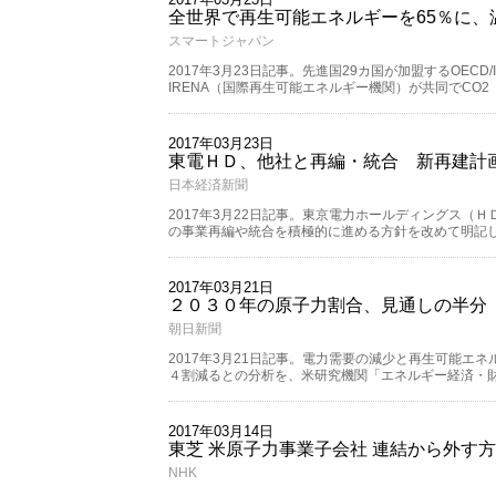
全世界で再生可能エネルギーを65％に、温度
スマートジャパン
2017年3月23日記事。先進国29カ国が加盟するOEC
IRENA（国際再生可能エネルギー機関）が共同でCO
2017年03月23日
東電ＨＤ、他社と再編・統合 新再建計
日本経済新聞
2017年3月22日記事。東京電力ホールディングス（
の事業再編や統合を積極的に進める方針を改めて明記
2017年03月21日
２０３０年の原子力割合、見通しの半分
朝日新聞
2017年3月21日記事。電力需要の減少と再生可能
４割減るとの分析を、米研究機関「エネルギー経済・
2017年03月14日
東芝 米原子力事業子会社 連結から外す
NHK