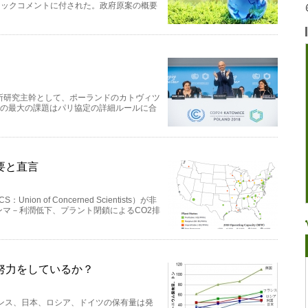
リックコメントに付された。政府原案の概要
究所研究主幹として、ポーランドのカトヴィツ
24の最大の課題はパリ協定の詳細ルールに合
要と直言
 of Concerned Scientists）が非
マ－利潤低下、プラント閉鎖によるCO2排
努力をしているか？
ンス、日本、ロシア、ドイツの保有量は発