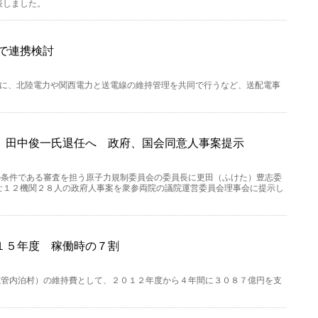
表しました。
で連携検討
ために、北陸電力や関西電力と送電線の維持管理を共同で行うなど、送配電事
 田中俊一氏退任へ 政府、国会同意人事案提示
の条件である審査を担う原子力規制委員会の委員長に更田（ふけた）豊志委
な１２機関２８人の政府人事案を衆参両院の議院運営委員会理事会に提示し
１５年度 稼働時の７割
志管内泊村）の維持費として、２０１２年度から４年間に３０８７億円を支