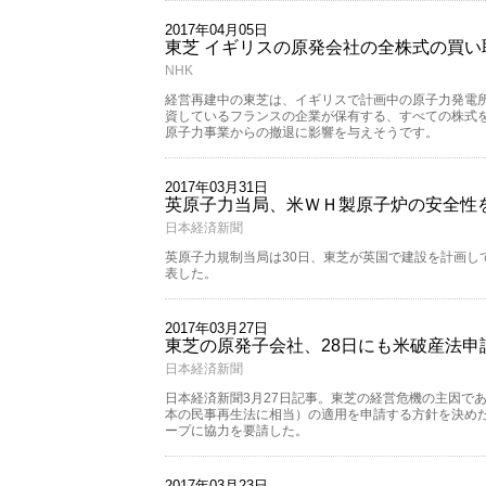
2017年04月05日
東芝 イギリスの原発会社の全株式の買い
NHK
経営再建中の東芝は、イギリスで計画中の原子力発電
資しているフランスの企業が保有する、すべての株式
原子力事業からの撤退に影響を与えそうです。
2017年03月31日
英原子力当局、米ＷＨ製原子炉の安全性
日本経済新聞
英原子力規制当局は30日、東芝が英国で建設を計画し
表した。
2017年03月27日
東芝の原発子会社、28日にも米破産法申
日本経済新聞
日本経済新聞3月27日記事。東芝の経営危機の主因で
本の民事再生法に相当）の適用を申請する方針を決めた
ープに協力を要請した。
2017年03月23日