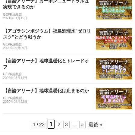
【言論アリーナ】カーボンニュートラルは
実現できるのか
GEPR編集部
2021年01月15日
【アゴラシンポジウム】福島処理水"ゼロリ
スク"とどう戦うか
GEPR編集部
2020年09月09日
【言論アリーナ】地球温暖化とトレードオ
フ
GEPR編集部
2020年03月14日
【言論アリーナ】地球温暖化は止まるのか
GEPR編集部
2020年02月22日
1
1 / 23
2
3
...
»
最後 »