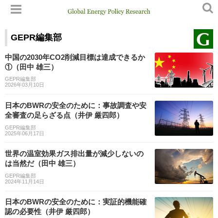
GEPR編集部
中国の2030年CO2削減目標は達成できるか
①（田中 雄三）
GEPR編集部
2026年03月10日
日本のBWRの安全のために：事故調査や安
全審査の足らざる点（井伊 厳四郎）
GEPR編集部
2025年06月17日
世界の温室効果ガス排出量が減少しないの
は当然だ（田中 雄三）
GEPR編集部
2024年11月14日
日本のBWRの安全のために：実証的機能確
認の必要性（井伊 厳四郎）