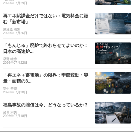
2026年07月29日
再エネ賦課金だけではない：電気料金に潜
む「新市場」...
尾瀬原 清冽
2026年07月26日
「もんじゅ」廃炉で終わらせてよいのか：
日本の高速炉...
早野 睦彦
2026年07月22日
「再エネ＋蓄電池」の限界：季節変動・容
量・面積の3...
室中 善博
2026年07月20日
福島事故の賠償は今、どうなっているか？
諸葛 宗男
2026年07月18日