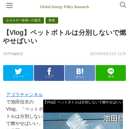
エネルギー政策への提言
動画
【Vlog】ペットボトルは分別しないで燃
やせばいい
GEPR編集部
2021年04月13日 23:35
ツイート
シェア
はてぶ
送る
アゴラチャンネル
で池田信夫の
【Vlog】ペットボトルは分別しないで燃やせばいい
Vlog、「ペットボ
トルは分別しない
で燃やせばいい」