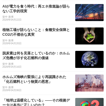
AIが電力を食う時代：再エネ推進論が語ら
ない工学的現実
室中 善博
2026年04月22日
植物工場が語らないこと：食糧安全保障と
CO2の不都合な真実
室中 善博
2026年04月20日
脱炭素は何を見落としているのか：ホルム
ズ危機が示す化石燃料の価値
室中 善博
2026年04月16日
ホルムズ海峡の緊張により再認識された
「化石燃料という物質の恩恵」
室中 善博
2026年04月06日
「地球は温暖化している」——その根拠デ
ータは本当に正しいのか？