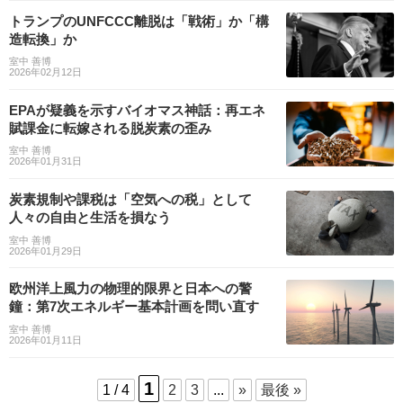
トランプのUNFCCC離脱は「戦術」か「構
造転換」か
室中 善博
2026年02月12日
EPAが疑義を示すバイオマス神話：再エネ
賦課金に転嫁される脱炭素の歪み
室中 善博
2026年01月31日
炭素規制や課税は「空気への税」として
人々の自由と生活を損なう
室中 善博
2026年01月29日
欧州洋上風力の物理的限界と日本への警
鐘：第7次エネルギー基本計画を問い直す
室中 善博
2026年01月11日
1
1 / 4
2
3
...
»
最後 »