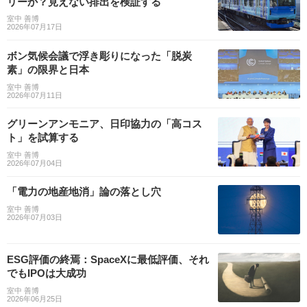
リーか？見えない排出を検証する
室中 善博
2026年07月17日
ボン気候会議で浮き彫りになった「脱炭
素」の限界と日本
室中 善博
2026年07月11日
グリーンアンモニア、日印協力の「高コス
ト」を試算する
室中 善博
2026年07月04日
「電力の地産地消」論の落とし穴
室中 善博
2026年07月03日
ESG評価の終焉：SpaceXに最低評価、それ
でもIPOは大成功
室中 善博
2026年06月25日