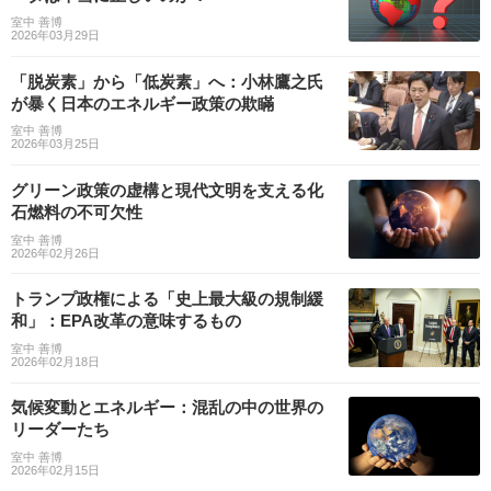
室中 善博
2026年03月29日
「脱炭素」から「低炭素」へ：小林鷹之氏
が暴く日本のエネルギー政策の欺瞞
室中 善博
2026年03月25日
グリーン政策の虚構と現代文明を支える化
石燃料の不可欠性
室中 善博
2026年02月26日
トランプ政権による「史上最大級の規制緩
和」：EPA改革の意味するもの
室中 善博
2026年02月18日
気候変動とエネルギー：混乱の中の世界の
リーダーたち
室中 善博
2026年02月15日