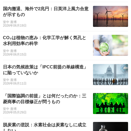
国内撤退、海外で2兆円：日英洋上風力合意
が示すもの
室中 善博
2026年06月19日
CO₂は植物の恵み：化学工学が解く気孔と
水利用効率の科学
室中 善博
2026年06月15日
日本の気候政策は「IPCC前提の単線構造」
に陥っていないか
室中 善博
2026年06月11日
「国際協調の前提」とは何だったのか：三
菱商事の目標修正が問うもの
室中 善博
2026年05月29日
脱炭素の逆説：水素社会は炭素なしに成立
しない