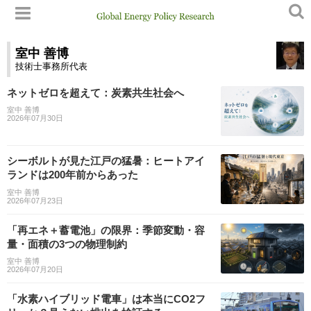
室中 善博
技術士事務所代表
ネットゼロを超えて：炭素共生社会へ
室中 善博
2026年07月30日
シーボルトが見た江戸の猛暑：ヒートアイ
ランドは200年前からあった
室中 善博
2026年07月23日
「再エネ＋蓄電池」の限界：季節変動・容
量・面積の3つの物理制約
室中 善博
2026年07月20日
「水素ハイブリッド電車」は本当にCO2フ