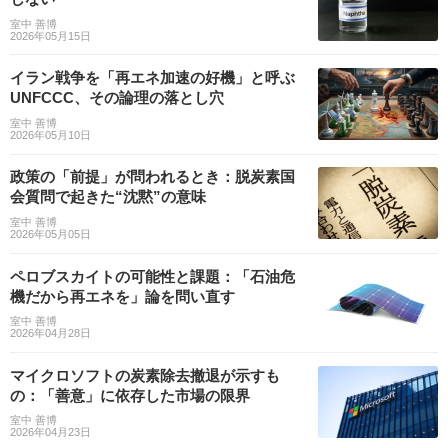
室中 善博
2026年05月15日
イラン戦争を「再エネ加速の好機」と呼ぶ
UNFCCC、その論理の落とし穴
室中 善博
2026年05月10日
政策の「前提」が問われるとき：脱炭素国
会質問で起きた“沈黙”の意味
室中 善博
2026年05月05日
ペロブスカイトの可能性と課題：「石油危
機だから再エネを」論を問い直す
室中 善博
2026年04月28日
マイクロソフトの炭素除去撤退が示すも
の：「善意」に依存した市場の限界
室中 善博
2026年04月23日