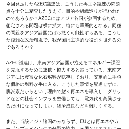
今回発足したAZEC議連は、こうした再エネ議連の問題
点を十分に精査したうえで、目的や組織造りが行われた
のであろうか？AZECにはアジア各国が参画するため、
想定される問題は横に拡大、縦にも重層的となる。同種
の問題をアジア諸国にばら撒く可能性すらある。こうし
た複雑な政治環境で、我が国は主導的な役割を担えるの
であろうか？
AZEC議連は、東南アジア諸国が抱えるエネルギー課題
を克服するために連携・協力すると謳っている。東南ア
ジアには豊富な化石燃料が賦存しており、安定的に手頃
な価格の燃料が手に入る。こうした事情を配慮せずに、
脱炭素だからという理由で態々再エネを導入し、グリッ
ドなどの社会インフラを整備しても、電気代を高騰させ
るだけになってしまい、経済成長などを難しくする。
また、当該アジア諸国のみならず、EUとは再エネやカ
ーボンプライシングの分野で協力、米国とはエネルギー