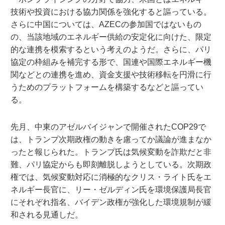
技術や投資における協力関係を強化すると謳っている。
さらに中国については、AZECの参加国ではないもの
の、当該地域のエネルギー供給の安定化に向けた、限定
的な連携を模索するという考えのようだ。さらに、パリ
協定の枠組みを補完する形で、国連や国際エネルギー機
関などとの連携を進め、資金支援や技術移転を円滑に行
うためのプラットフォームを構築するなどと謳ってい
る。
先月、中東のアゼルバイジャンで開催されたCOP29で
は、トランプ次期政権の動きを慮ってか議論が進まなか
ったと報じられた。トランプ氏は気候変動を詐欺だと非
難、パリ協定からも即刻離脱しようとしている。次期政
権では、気候変動対応に消極的なクリス・ライト氏をエ
ネルギー長官に、リー・ゼルディン氏を環境保護局長官
にそれぞれ指名、バイデン政権が強化した環境規制が緩
和される見通しだ。