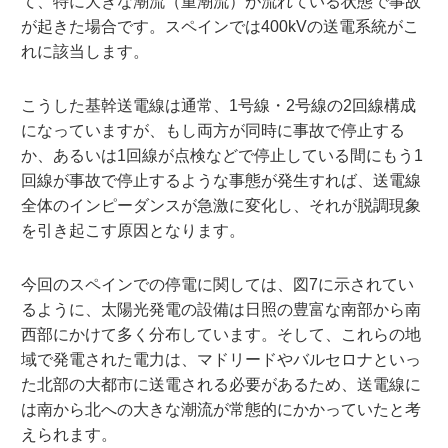
て、特に大きな潮流（重潮流）が流れている状態で事故
が起きた場合です。スペインでは400kVの送電系統がこ
れに該当します。
こうした基幹送電線は通常、1号線・2号線の2回線構成
になっていますが、もし両方が同時に事故で停止する
か、あるいは1回線が点検などで停止している間にもう1
回線が事故で停止するような事態が発生すれば、送電線
全体のインピーダンスが急激に変化し、それが脱調現象
を引き起こす原因となります。
今回のスペインでの停電に関しては、図7に示されてい
るように、太陽光発電の設備は日照の豊富な南部から南
西部にかけて多く分布しています。そして、これらの地
域で発電された電力は、マドリードやバルセロナといっ
た北部の大都市に送電される必要があるため、送電線に
は南から北への大きな潮流が常態的にかかっていたと考
えられます。