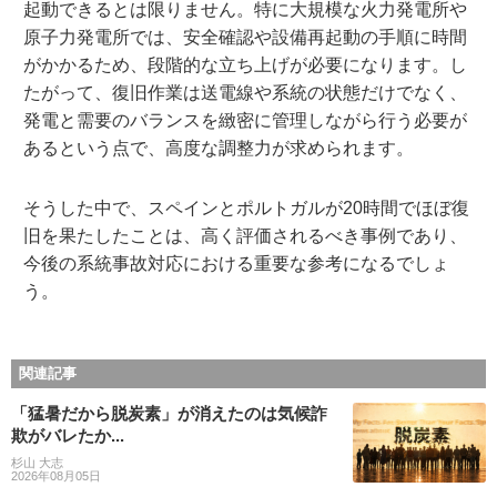
起動できるとは限りません。特に大規模な火力発電所や
原子力発電所では、安全確認や設備再起動の手順に時間
がかかるため、段階的な立ち上げが必要になります。し
たがって、復旧作業は送電線や系統の状態だけでなく、
発電と需要のバランスを緻密に管理しながら行う必要が
あるという点で、高度な調整力が求められます。
そうした中で、スペインとポルトガルが20時間でほぼ復
旧を果たしたことは、高く評価されるべき事例であり、
今後の系統事故対応における重要な参考になるでしょ
う。
関連記事
「猛暑だから脱炭素」が消えたのは気候詐
欺がバレたか...
杉山 大志
2026年08月05日