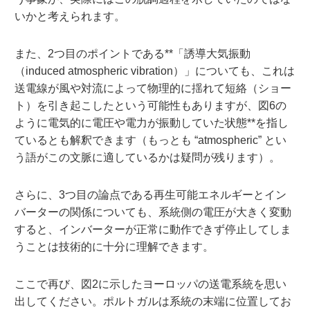
いかと考えられます。
また、2つ目のポイントである**「誘導大気振動
（induced atmospheric vibration）」についても、これは
送電線が風や対流によって物理的に揺れて短絡（ショー
ト）を引き起こしたという可能性もありますが、図6の
ように電気的に電圧や電力が振動していた状態**を指し
ているとも解釈できます（もっとも “atmospheric” とい
う語がこの文脈に適しているかは疑問が残ります）。
さらに、3つ目の論点である再生可能エネルギーとイン
バーターの関係についても、系統側の電圧が大きく変動
すると、インバーターが正常に動作できず停止してしま
うことは技術的に十分に理解できます。
ここで再び、図2に示したヨーロッパの送電系統を思い
出してください。ポルトガルは系統の末端に位置してお