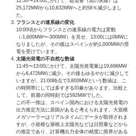
12:30〜14:00にかけて、総需要（黒の実線）は
25,172MWから10,632MWへと約58％減少しまし
た。
フランスとの連系線の変化
10:00頃からフランスとの連系線の電力は変動
（-1,600MW〜-300MW）を見せ、13:00には0MWに
なりましたが、その後はスペインが約1,000MWの受
電を受けています。
太陽光発電の不自然な数値
11:45〜13:00にかけて、太陽光発電量は19,696MW
から6,472MWに減少。その後もゆるやかに減少して
いますが、21:00時点で3,800MWという数値は、こ
の時間帯にしては多すぎる印象があります。比較と
して、前週の同時刻では592MWでした。
この不一致は、スペイン国内における太陽光発電の
出力推定方法に原因があると考えられます。大規模
メガソーラーはリアルタイムにデータが取得されま
すが、小規模な屋根上太陽光などは日照量などから
の推定であり、計算機出力全体の精度に限界がある