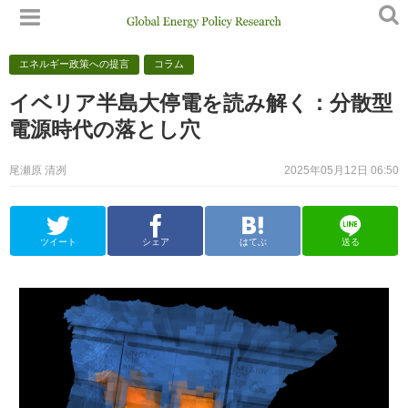
エネルギー政策への提言
コラム
イベリア半島大停電を読み解く：分散型
電源時代の落とし穴
尾瀬原 清冽
2025年05月12日 06:50
ツイート
シェア
はてぶ
送る