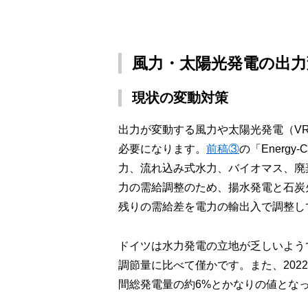
風力・太陽光発電の出力
現状の変動対策
出力が変動する風力や太陽光発電（V
必要になります。
前稿③
の「Energ
力、流れ込み式水力、バイオマス、廃
力の需給調整のため、揚水発電と石炭
残りの需給差を電力の輸出入で調整し
ドイツは水力発電の立地が乏しいよう
調節量に比べて僅かです。また、20
間総発電量の約6%とかなりの値とな