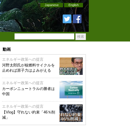
Japanese
English
動画
エネルギー政策への提言
河野太郎氏が核燃料サイクルを
止めれば原子力はよみがえる
エネルギー政策への提言
カーボンニュートラルの勝者は
中国
エネルギー政策への提言
【Vlog】守れない約束「46％削
減」