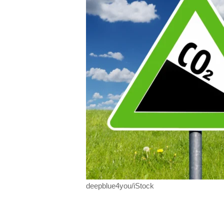
deepblue4you/iStock