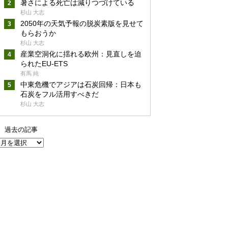
暑さによる死亡は減りつづけている
杉山 大志
2050年の天気予報の脱炭素版を見せて
もらおうか
杉山 大志
産業空洞化に揺れる欧州：見直しを迫
られたEU-ETS
有馬 純
中東危機でアジアは石炭回帰：日本も
石炭をフル活用すべきだ
杉山 大志
過去の記事