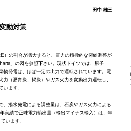
田中 雄三
変動対策
RE）の割合が増大すると、電力の積極的な需給調整が
y-Charts」の図を参照下さい。現状ドイツでは、原子
棄物発電は、ほぼ一定の出力で運転されています。電
火力（瀝青炭、褐炭）やガス火力を変動出力運転し、
ています。
で、揚水発電による調整量は、石炭やガス火力による
22年実績で正味電力輸出量（輸出マイナス輸入）は、年
っています。