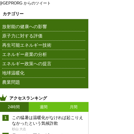
@GEPRORG からのツイート
カテゴリー
放射能の健康への影響
原子力に対する評価
再生可能エネルギー技術
エネルギー産業の分析
エネルギー政策への提言
地球温暖化
農業問題
アクセスランキング
24時間
週間
月間
この猛暑は温暖化がなければ起こりえ
なかったという気候詐欺
杉山 大志