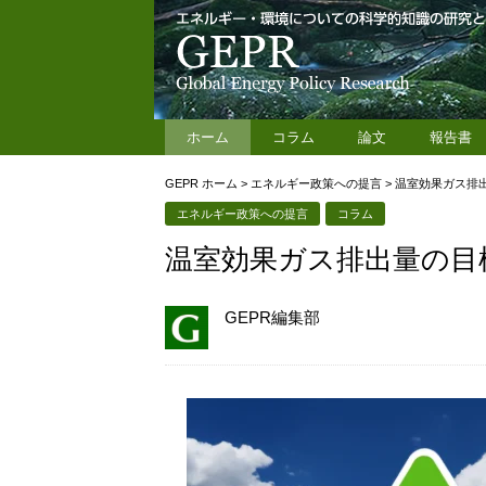
ホーム
コラム
論文
報告書
GEPR ホーム
>
エネルギー政策への提言
>
温室効果ガス排
エネルギー政策への提言
コラム
温室効果ガス排出量の目
GEPR編集部