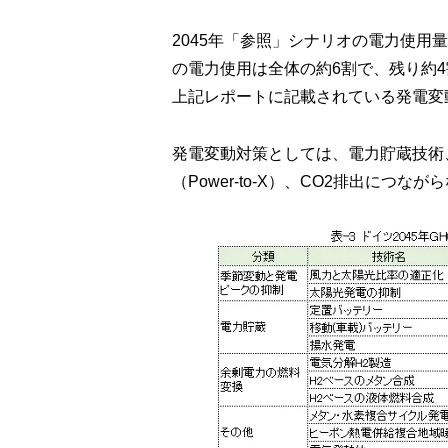
2045年「参照」シナリオの電力使
の電力使用は全体の約6割で、残り約
上記レポートに記載されている発電変
発電変動対策としては、電力貯蔵技術
（Power-to-X）、CO2排出に