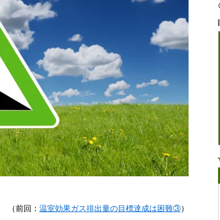
（前回：
温室効果ガス排出量の目標達成は困難③
）