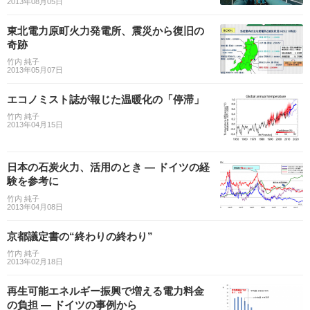
2013年08月05日
東北電力原町火力発電所、震災から復旧の
奇跡
竹内 純子
2013年05月07日
エコノミスト誌が報じた温暖化の「停滞」
竹内 純子
2013年04月15日
日本の石炭火力、活用のとき — ドイツの経
験を参考に
竹内 純子
2013年04月08日
京都議定書の“終わりの終わり”
竹内 純子
2013年02月18日
再生可能エネルギー振興で増える電力料金
の負担 — ドイツの事例から