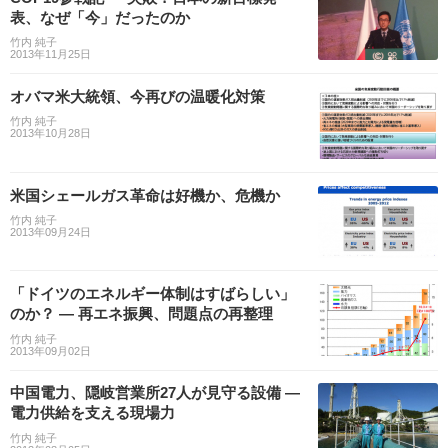
表、なぜ「今」だったのか
竹内 純子
2013年11月25日
オバマ米大統領、今再びの温暖化対策
竹内 純子
2013年10月28日
米国シェールガス革命は好機か、危機か
竹内 純子
2013年09月24日
「ドイツのエネルギー体制はすばらしい」
のか？ — 再エネ振興、問題点の再整理
竹内 純子
2013年09月02日
中国電力、隠岐営業所27人が見守る設備 —
電力供給を支える現場力
竹内 純子