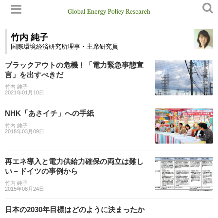
竹内 純子
国際環境経済研究所理事・主席研究員
ブラックアウトの危機！「電力緊急事態宣
言」を出すべきだ
竹内 純子
2021年01月10日
NHK「あさイチ」への手紙
竹内 純子
2018年03月09日
再エネ導入と電力供給力確保の両立は難し
い－ドイツの事例から
竹内 純子
2015年08月24日
日本の2030年目標はどのように決まったか