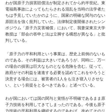
わが国原子力損害賠償法が制定されてから約半世紀。東
電福島事故によってもたらされる混乱を当時の法学者た
ちは予見していたかのように、国家の明確な関与のない
原賠法を強く批判していた。法律制定後開催されたシン
ポジウム「原子力災害補償」において、我妻栄東京大学
教授は「部会の答申と法は立脚する構想が異なる」と批
判している。
「原子力の平和利用という事業は、歴史上前例のないも
のである。その利益は大きいであろうが、同時に、万一
の場合の損害は巨大なものとなる危険を含む。従って、
政府がその利益を速進する必要を認めてこれをやろうと
決意する場合には、被害者の1人をも泣き寝入りさせな
い、という前提をとるべきである」と述べている。
わが国においては国の関与と覚悟が不明確であるまま原
子力技術を利用してきてしまったのである。今後も原子
力技術の平和利用を継続するのであれば、改めてそのリ