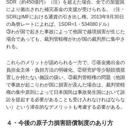
SDR（約450億円）（注）を超えた場合、全ての加盟国
により拠出された補完基金の支援が受けられる。（注・
SDRはIMFにおける通貨の引き出し権。2013年9月30日
の為替レートによれば、1SDR=1・534080ドル）
③わが国で起きた事故によって他国で越境損害が生じた
場合であっても、裁判管轄権がわが国の裁判所に集中さ
れる。
これらのメリットが認められる一方で、①基金拠出金の
負担金主体・負担方法の明確化、②研究炉等少額賠償措
置しか持たない施設の扱い、③裁判管轄権の問題（他国
で事故が起こりわが国に損害が及んだ場合は、裁判管轄
権の集中原則によって日本国民は事故発生国において訴
訟を提起する必要があることも受け入れなければならな
い）という潜在的なデメリットも考慮する必要がある。
４・今後の原子力損害賠償制度のあり方