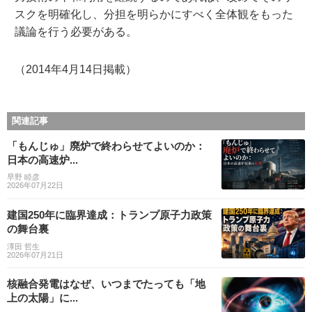
スクを明確化し、分担を明らかにすべく全体観をもった
議論を行う必要がある。
（2014年4月14日掲載）
関連記事
「もんじゅ」廃炉で終わらせてよいのか：
日本の高速炉...
早野 睦彦
2026年07月22日
建国250年に臨界達成：トランプ原子力政策
の舞台裏
澤田 哲生
2026年07月21日
核融合発電はなぜ、いつまでたっても「地
上の太陽」に...