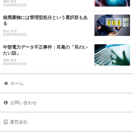
澤田 哲生
2026年06月22日
核廃棄物には管理型処分という選択肢もあ
る
杉山 大志
2026年06月04日
中部電力データ不正事件：耳庵の「耳のい
たい話」
澤田 哲生
2026年05月23日
ホーム
お問い合わせ
運営会社