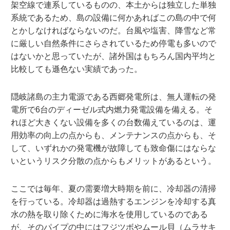
架空線で連系しているものの、本土からは独立した単独
系統であるため、島の設備に何かあればこの島の中で何
とかしなければならないのだ。台風や塩害、降雪など常
に厳しい自然条件にさらされているため停電も多いので
はないかと思っていたが、諸外国はもちろん国内平均と
比較しても遜色ない実績であった。
隠岐諸島の主力電源である西郷発電所は、無人運転の発
電所で6台のディーゼル式内燃力発電設備を備える。そ
れほど大きくない設備を多くの台数備えているのは、運
用効率の向上の点からも、メンテナンスの点からも、そ
して、いずれかの発電機が故障しても致命傷にはならな
いというリスク分散の点からもメリットがあるという。
ここでは毎年、夏の需要増大時期を前に、冷却器の清掃
を行っている。冷却器は過熱するエンジンを冷却する真
水の熱を取り除くために海水を使用しているのである
が、そのパイプの中にはフジツボやムール貝（ムラサキ