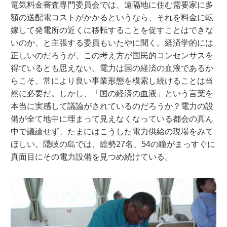
電気料金審査専門委員会では、遠隔地に住む需要家に多
額の送配電コストがかかるというなら、それを料金に転
嫁して発電所の近くに移転することを促すことはできな
いのか、と主張する委員もいたやに聞く。経済学的には
正しいのだろうが、この考え方が国民的コンセンサスを
得ているとも思えない。電力は国の経済の血液であるか
らこそ、常により良い事業形態を模索し続けることは当
然に必要だ。しかし、「国の経済の血液」という言葉を
本当に実感して議論がされているのだろうか？電力の設
備が全て地中に埋まって見えなくなっている都会の真ん
中で議論せず、たまにはこうした電力供給の現場をみて
ほしい。隠岐の島では、総勢27名、54の瞳がまっすぐに
真面目にその電力設備を見つめ続けている。