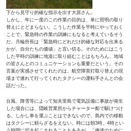
下から見守り的確な指示を出す大原さん。
しかし、年に一度のこの作業の目的は、単に照明の取り
替えにとどまらない。こうした作業を平時にやっておく
ことで、緊急時の作業の訓練にもなると考えているそう
だ。月輪所長は「緊急時にどれだけ的確な対応を出来る
かが、自分たちの価値」と言い切る。そのためにはこう
した平時の訓練に地道に取り組むことはもちろん、地域
の皆さんとのコミュニケーションも重要だという。その
言葉が実感させてくれたのは、航空障害灯取り替えの現
場まで連れて行ってくれたタクシーの運転手さんとの会
話だった。
台風、降雪等によって知夫里島で電気設備に事故が発生
した場合には、隠岐営業所からチャーター船で駆けつけ
る。しかし車を運ぶことはできないので、島内での移動
はタクシーに頼らざるをえない。時には朝3時、4時とい
う時間に叩き起こされることもあるが、「俺達のために