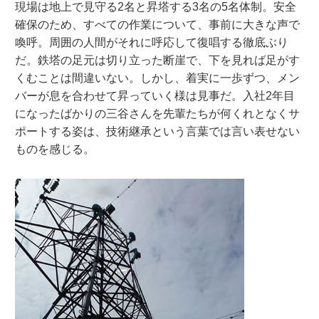
現場は地上で見守る2名と昇塔する3名の5名体制。安全
確保のため、すべての作業について、事前に大きな声で
喚呼。周囲の人間がそれに呼応して復唱する徹底ぶり
だ。鉄塔の足元は切り立った断崖で、下を見れば足がす
くむことは間違いない。しかし、着実に一歩ずつ、メン
バーが息を合わせて昇っていく様は見事だ。入社2年目
になったばかりの三谷さんを先輩たちが何くれとなくサ
ポートする姿は、技術継承という言葉では言い表せない
ものを感じる。