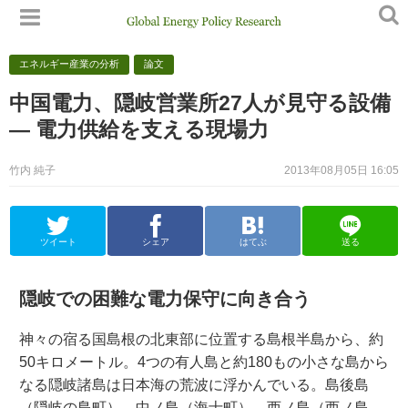
エネルギー産業の分析
論文
中国電力、隠岐営業所27人が見守る設備
— 電力供給を支える現場力
竹内 純子
2013年08月05日 16:05
ツイート
シェア
はてぶ
送る
隠岐での困難な電力保守に向き合う
神々の宿る国島根の北東部に位置する島根半島から、約
50キロメートル。4つの有人島と約180もの小さな島から
なる隠岐諸島は日本海の荒波に浮かんでいる。島後島
（隠岐の島町）、中ノ島（海士町）、西ノ島（西ノ島