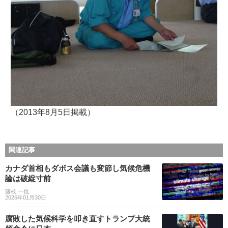
（2013年8月5日掲載）
関連記事
カナダ首相もダボス会議も変節し気候危機
論は破綻寸前
藤枝 一也
2026年01月30日
腐敗した気候科学を叩き直すトランプ大統