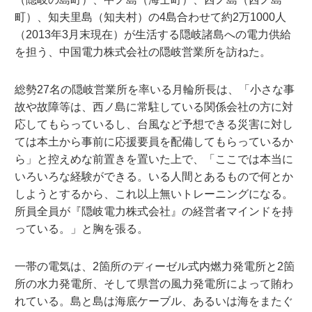
町）、知夫里島（知夫村）の4島合わせて約2万1000人
（2013年3月末現在）が生活する隠岐諸島への電力供給
を担う、中国電力株式会社の隠岐営業所を訪ねた。
総勢27名の隠岐営業所を率いる月輪所長は、「小さな事
故や故障等は、西ノ島に常駐している関係会社の方に対
応してもらっているし、台風など予想できる災害に対し
ては本土から事前に応援要員を配備してもらっているか
ら」と控えめな前置きを置いた上で、「ここでは本当に
いろいろな経験ができる。いる人間とあるもので何とか
しようとするから、これ以上無いトレーニングになる。
所員全員が『隠岐電力株式会社』の経営者マインドを持
っている。」と胸を張る。
一帯の電気は、2箇所のディーゼル式内燃力発電所と2箇
所の水力発電所、そして県営の風力発電所によって賄わ
れている。島と島は海底ケーブル、あるいは海をまたぐ