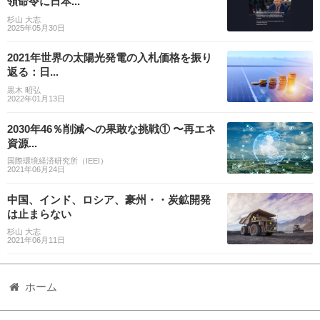
領命令に日本...
杉山 大志
2025年05月30日
2021年世界の太陽光発電の入札価格を振り
返る：日...
黒木 昭弘
2022年01月13日
2030年46％削減への果敢な挑戦① 〜再エネ
資源...
国際環境経済研究所（IEEI）
2021年06月24日
中国、インド、ロシア、豪州・・炭鉱開発
は止まらない
杉山 大志
2021年06月11日
ホーム