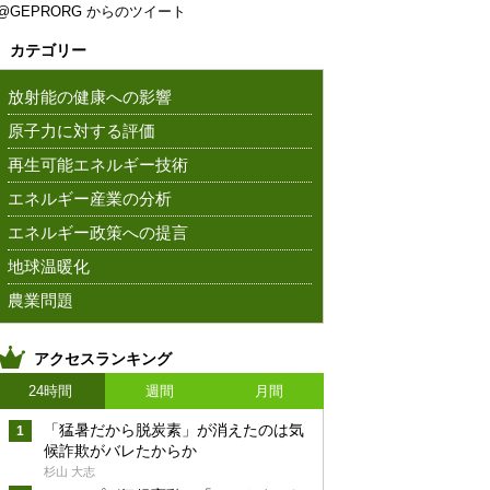
@GEPRORG からのツイート
カテゴリー
放射能の健康への影響
原子力に対する評価
再生可能エネルギー技術
エネルギー産業の分析
エネルギー政策への提言
地球温暖化
農業問題
アクセスランキング
24時間
週間
月間
「猛暑だから脱炭素」が消えたのは気
候詐欺がバレたからか
杉山 大志