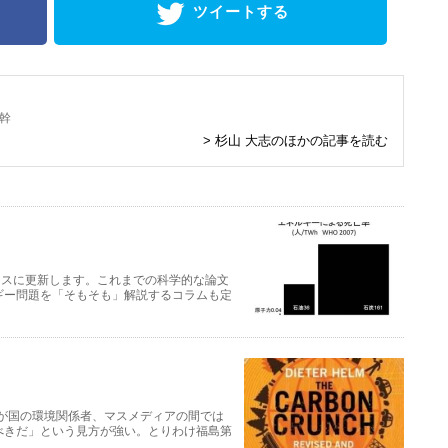
ツイートする
幹
> 杉山 大志のほかの記事を読む
ベースに更新します。これまでの科学的な論文
ギー問題を「そもそも」解説するコラムも定
） 我が国の環境関係者、マスメディアの間では
べきだ」という見方が強い。とりわけ福島第