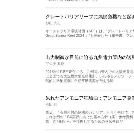
グレートバリアリーフに気候危機など起
杉山 大志
オーストラリア環境財団（AEF）は、”グレートバリアリーフの
Great Barrier Reef 2024 ）”を発表した（報告書
出力制御が目前に迫る九州電力管内の送
宇佐美 典也
2018年4月8日正午ごろ、九州電力管内での太陽光発
は全国でも大規模太陽光発電所、いわゆるメガソーラ
然的に送配電網に自然変動電源が与える影
呆れたアンモニア狂騒曲：アンモニア発
松田 智
先日、「石川和男の危機のカナリア」と言う番組で「
これは例の「GX実行に向けた基本方針（案）参考資
業 約7兆円〜」を後押しするための宣伝番組だ