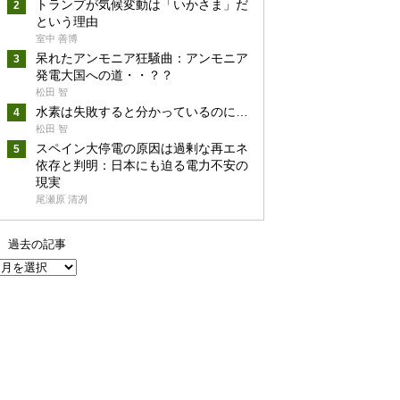
トランプが気候変動は「いかさま」だ
という理由
室中 善博
呆れたアンモニア狂騒曲：アンモニア
発電大国への道・・？？
松田 智
水素は失敗すると分かっているのに…
松田 智
スペイン大停電の原因は過剰な再エネ
依存と判明：日本にも迫る電力不安の
現実
尾瀬原 清冽
過去の記事