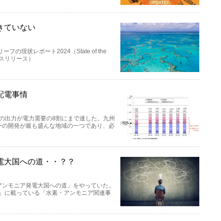
きていない
現状レポート2024（State of the
、プレスリリース）
配電事情
電の出力が電力需要の8割にまで達した。九州
ーの開発が最も盛んな地域の一つであり、必
電大国への道・・？？
アンモニア発電大国への道」をやっていた。
料」に載っている「水素・アンモニア関連事