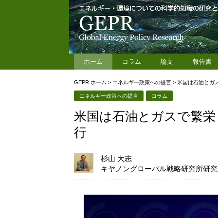
ホーム
コラム
論文
報告書
GEPR ホーム
>
エネルギー政策への提言
>
米国は石油とガ
エネルギー政策への提言
コラム
米国は石油とガスで繁栄
行
杉山 大志
キヤノングローバル戦略研究所研究