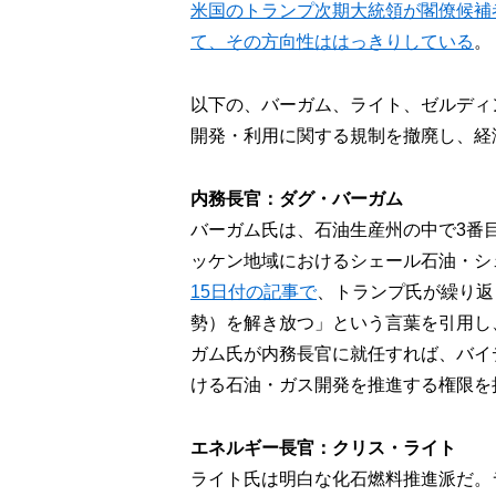
米国のトランプ次期大統領が閣僚候補
て、その方向性ははっきりしている
。
以下の、バーガム、ライト、ゼルディ
開発・利用に関する規制を撤廃し、経
内務長官：ダグ・バーガム
バーガム氏は、石油生産州の中で3番
ッケン地域におけるシェール石油・シ
15日付の記事で
、トランプ氏が繰り返
勢）を解き放つ」という言葉を引用し
ガム氏が内務長官に就任すれば、バイ
ける石油・ガス開発を推進する権限を
エネルギー長官：クリス・ライト
ライト氏は明白な化石燃料推進派だ。