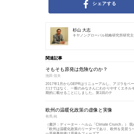
シェアする
杉山 大志
キヤノングローバル戦略研究所研究主
関連記事
そもそも原発は危険なのか？
池田 信夫
2017年1月からGEPRはリニューアルし、アゴラを
だけではなく、一般のみなさんにわかりやすくエネル
期的に載せることにしました。第1回のテ
欧州の温暖化政策の虚像と実像
有馬 純
（書評：ディーター・ヘルム「Climate Crunch」
「欧州は温暖化政策のリーダーであり、欧州を見習う
一原発事故後は原発をフェーズア