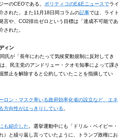
ジーのCEOである。
ポリティコのE&Eニュースで
ライ
された。また11月18日同コラムの
記事
では、ライト
発言や、CO2排出ゼロという目標は「達成不可能であ
介された。
ディン
同氏が「長年にわたって気候変動規制に反対してき
）では、民主党のアンドリュー・クオモ知事によって課さ
掘禁止を解除すると公約していたことを指摘してい
ーロン・マスク率いる政府効率化省の設立など、エネ
る方向性がはっきりしている
。
にも紹介した
。選挙運動中にも「ドリル・ベイビー・
れ）と繰り返し言っていたように、トランプ政権にお