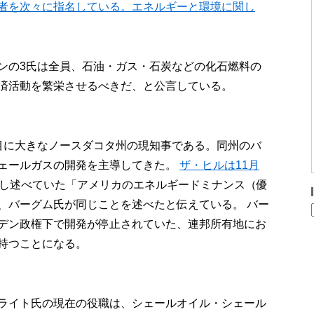
者を次々に指名している。エネルギーと環境に関し
ンの3氏は全員、石油・ガス・石炭などの化石燃料の
済活動を繁栄させるべきだ、と公言している。
目に大きなノースダコタ州の現知事である。同州のバ
ェールガスの開発を主導してきた。
ザ・ヒルは11月
し述べていた「アメリカのエネルギードミナンス（優
、バーグム氏が同じことを述べたと伝えている。 バー
デン政権下で開発が停止されていた、連邦所有地にお
持つことになる。
ライト氏の現在の役職は、シェールオイル・シェール