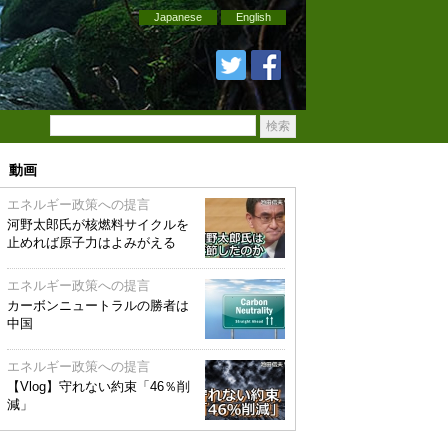
Japanese
English
動画
エネルギー政策への提言
河野太郎氏が核燃料サイクルを
止めれば原子力はよみがえる
エネルギー政策への提言
カーボンニュートラルの勝者は
中国
エネルギー政策への提言
【Vlog】守れない約束「46％削
減」