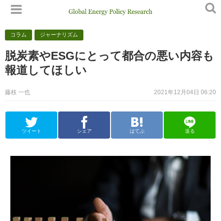
コラム
ジャーナリズム
脱炭素やESGにとって都合の悪い内容も
報道してほしい
藤枝 一也
2021年12月04日 06:20
ツイート
シェア
はてぶ
送る