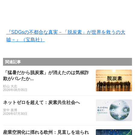
『
SDGs
の不都合な真実－「脱炭素」が世界を救うの大
嘘－』（
宝島社）
関連記事
「猛暑だから脱炭素」が消えたのは気候詐
欺がバレたか...
杉山 大志
2026年08月05日
ネットゼロを超えて：炭素共生社会へ
室中 善博
2026年07月30日
産業空洞化に揺れる欧州：見直しを迫られ