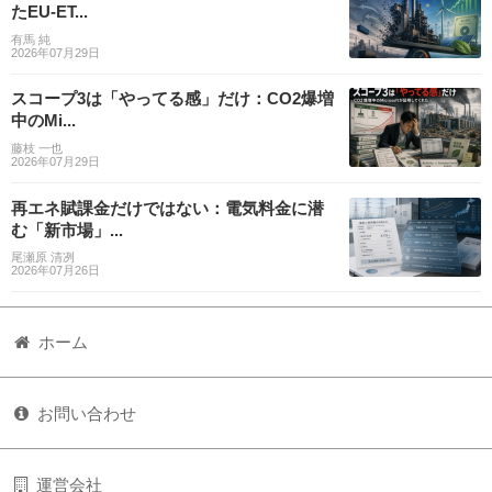
たEU-ET...
有馬 純
2026年07月29日
スコープ3は「やってる感」だけ：CO2爆増
中のMi...
藤枝 一也
2026年07月29日
再エネ賦課金だけではない：電気料金に潜
む「新市場」...
尾瀬原 清冽
2026年07月26日
ホーム
お問い合わせ
運営会社