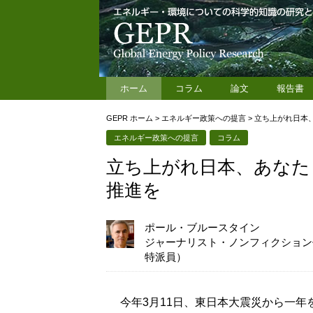
ホーム
コラム
論文
報告書
GEPR ホーム
>
エネルギー政策への提言
>
立ち上がれ日本
エネルギー政策への提言
コラム
立ち上がれ日本、あなた
推進を
ポール・ブルースタイン
ジャーナリスト・ノンフィクション
特派員）
今年3月11日、東日本大震災から一