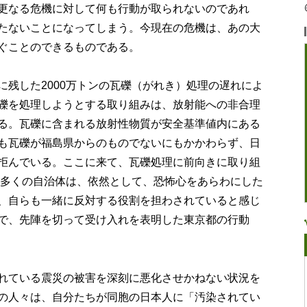
更なる危機に対して何も行動が取られないのであれ
たないことになってしまう。今現在の危機は、あの大
ぐことのできるものである。
に残した2000万トンの瓦礫（がれき）処理の遅れによ
礫を処理しようとする取り組みは、放射能への非合理
る。瓦礫に含まれる放射性物質が安全基準値内にある
も瓦礫が福島県からのものでないにもかかわらず、日
拒んでいる。ここに来て、瓦礫処理に前向きに取り組
 多くの自治体は、依然として、恐怖心をあらわにした
、自らも一緒に反対する役割を担わされていると感じ
で、先陣を切って受け入れを表明した東京都の行動
れている震災の被害を深刻に悪化させかねない状況を
の人々は、自分たちが同胞の日本人に「汚染されてい