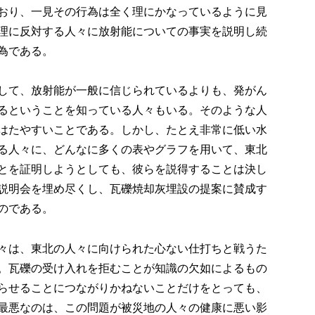
おり、一見その行為は全く理にかなっているように見
理に反対する人々に放射能についての事実を説明し続
為である。
して、放射能が一般に信じられているよりも、発がん
るということを知っている人々もいる。そのような人
はたやすいことである。しかし、たとえ非常に低い水
る人々に、どんなに多くの表やグラフを用いて、東北
とを証明しようとしても、彼らを説得することは決し
説明会を埋め尽くし、瓦礫焼却灰埋設の提案に賛成す
のである。
々は、東北の人々に向けられた心ない仕打ちと戦うた
。瓦礫の受け入れを拒むことが知識の欠如によるもの
らせることにつながりかねないことだけをとっても、
最悪なのは、この問題が被災地の人々の健康に悪い影