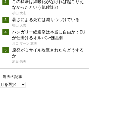
この猛暑は温暖化がなければ起こりえ
なかったという気候詐欺
杉山 大志
暑さによる死亡は減りつづけている
杉山 大志
ハンガリー総選挙は本当に自由か：EU
が仕掛けるオルバン包囲網
川口 マーン 惠美
原発がミサイル攻撃されたらどうする
か
池田 信夫
過去の記事