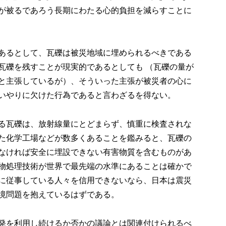
が被るであろう長期にわたる心的負担を減らすことに
あるとして、瓦礫は被災地域に埋められるべきである
瓦礫を残すことが現実的であるとしても （瓦礫の量が
と主張しているが）、そういった主張が被災者の心に
いやりに欠けた行為であると言わざるを得ない。
る瓦礫は、放射線量にとどまらず、慎重に検査されな
た化学工場などが数多くあることを鑑みると、瓦礫の
なければ安全に埋設できない有害物質を含むものがあ
物処理技術が世界で最先端の水準にあることは確かで
に従事している人々を信用できないなら、日本は震災
境問題を抱えているはずである。
発を利用し続けるか否かの議論とは関連付けられるべ