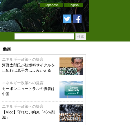
Japanese
English
動画
エネルギー政策への提言
河野太郎氏が核燃料サイクルを
止めれば原子力はよみがえる
エネルギー政策への提言
カーボンニュートラルの勝者は
中国
エネルギー政策への提言
【Vlog】守れない約束「46％削
減」