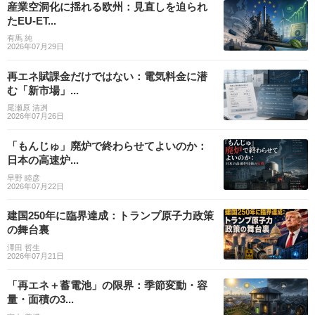
産業空洞化に揺れる欧州：見直しを迫られ
たEU-ET...
有馬 純
2026年07月29日
再エネ賦課金だけではない：電気料金に潜
む「新市場」...
尾瀬原 清冽
2026年07月26日
「もんじゅ」廃炉で終わらせてよいのか：
日本の高速炉...
早野 睦彦
2026年07月22日
建国250年に臨界達成：トランプ原子力政策
の舞台裏
澤田 哲生
2026年07月21日
「再エネ＋蓄電池」の限界：季節変動・容
量・面積の3...