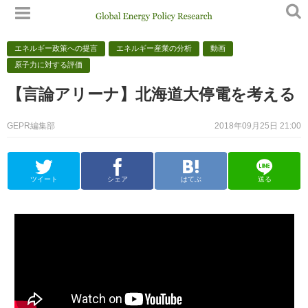
エネルギー政策への提言
エネルギー産業の分析
動画
原子力に対する評価
【言論アリーナ】北海道大停電を考える
GEPR編集部
2018年09月25日 21:00
ツイート
シェア
はてぶ
送る