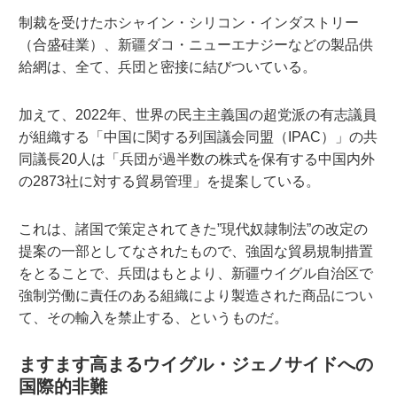
制裁を受けたホシャイン・シリコン・インダストリー
（合盛硅業）、新疆ダコ・ニューエナジーなどの製品供
給網は、全て、兵団と密接に結びついている。
加えて、2022年、世界の民主主義国の超党派の有志議員
が組織する「中国に関する列国議会同盟（IPAC）」の共
同議長20人は「兵団が過半数の株式を保有する中国内外
の2873社に対する貿易管理」を提案している。
これは、諸国で策定されてきた”現代奴隷制法”の改定の
提案の一部としてなされたもので、強固な貿易規制措置
をとることで、兵団はもとより、新疆ウイグル自治区で
強制労働に責任のある組織により製造された商品につい
て、その輸入を禁止する、というものだ。‎
ますます高まるウイグル・ジェノサイドへの
国際的非難