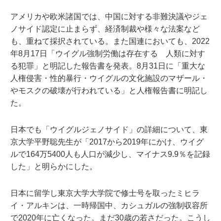
アメリカや欧米諸国では、中国に対する非難決議やジェ
ノサイド認定に止まらず、経済制裁や様々な法案など
も、重ねて採択されている。また国連においても、2022
年8月17日「ウイグル強制労働は存在する 人類に対す
る犯罪」と明記した報告書を発表。8月31日に「重大な
人権侵害・性的暴行・ウイグルの文化施設のマザール・
やモスクの破壊が行われている」と人権報告書に明記し
た。
日本でも「ウイグルジェノサイド」の詳細について、東
京大学平野聡先生が「2017から2019年にかけ、ウイグ
ルで164万5400人も人口が減少し、マイナス9.9％を記録
した」と明らかにした。
日本に留学し東京大学大学院で修士号を取ったミヒラ
イ・アルキンは、一時帰国中、カシュガルの強制収容所
で2020年に亡くなった。まだ30歳の若さだった。こうし