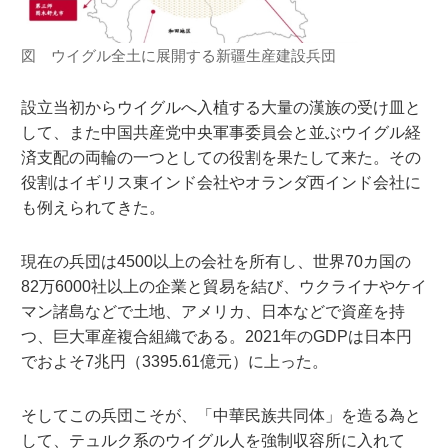
図 ウイグル全土に展開する新疆生産建設兵団
設立当初からウイグルへ入植する大量の漢族の受け皿と
して、また中国共産党中央軍事委員会と並ぶウイグル経
済支配の両輪の一つとしての役割を果たして来た。その
役割はイギリス東インド会社やオランダ西インド会社に
も例えられてきた。
現在の兵団は4500以上の会社を所有し、世界70カ国の
82万6000社以上の企業と貿易を結び、ウクライナやケイ
マン諸島などで土地、アメリカ、日本などで資産を持
つ、巨大軍産複合組織である。2021年のGDPは日本円
でおよそ7兆円（3395.61億元）に上った。
そしてこの兵団こそが、「中華民族共同体」を造る為と
して、テュルク系のウイグル人を強制収容所に入れて