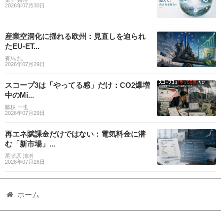
2026年07月30日
産業空洞化に揺れる欧州：見直しを迫られ
たEU-ET...
有馬 純
2026年07月29日
スコープ3は「やってる感」だけ：CO2爆増
中のMi...
藤枝 一也
2026年07月29日
再エネ賦課金だけではない：電気料金に潜
む「新市場」...
尾瀬原 清冽
2026年07月26日
ホーム