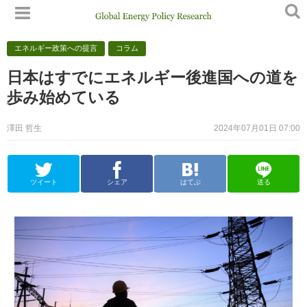
エネルギー政策への提言
コラム
日本はすでにエネルギー後進国への道を
歩み始めている
澤田 哲生
2024年07月01日 07:00
ツイート
シェア
はてぶ
送る