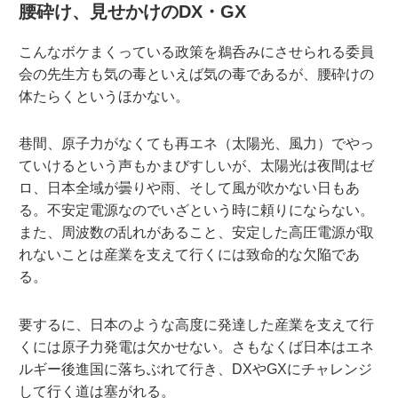
腰砕け、見せかけのDX・GX
こんなボケまくっている政策を鵜呑みにさせられる委員
会の先生方も気の毒といえば気の毒であるが、腰砕けの
体たらくというほかない。
巷間、原子力がなくても再エネ（太陽光、風力）でやっ
ていけるという声もかまびすしいが、太陽光は夜間はゼ
ロ、日本全域が曇りや雨、そして風が吹かない日もあ
る。不安定電源なのでいざという時に頼りにならない。
また、周波数の乱れがあること、安定した高圧電源が取
れないことは産業を支えて行くには致命的な欠陥であ
る。
要するに、日本のような高度に発達した産業を支えて行
くには原子力発電は欠かせない。さもなくば日本はエネ
ルギー後進国に落ちぶれて行き、DXやGXにチャレンジ
して行く道は塞がれる。