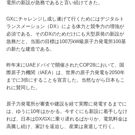
電所の新設が急務であると言い続けてきた。
GXにチャレンジし成し遂げて行くためにはデジタルト
ランスメーション（DX）による体力と競争力の増強が
必須である。そのDXのためだけにも大型原発の新設が
急務だと。当面の目標は100万kW級原子力発電所100基
の新たな建造である。
昨年末にUAEドバイで開催されたCOP28において、国
際原子力機関（IAEA）は、世界の原子力発電を2050年
までに3倍にすることを宣言した。当然ながら日本もこ
れに賛同した。
原子力発電所が審査や建設を経て実際に発電するまでに
は、ゆうに10年はかかる。今すぐにも新設に着手しなけ
れば、日本はDX/GXに乗り遅れるばかりか、電気料金は
高騰し続け、家計を逼迫し、産業は衰退して行く。