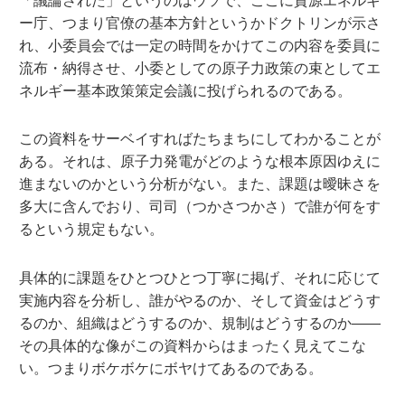
「議論された」というのはウソで、ここに資源エネルギ
ー庁、つまり官僚の基本方針というかドクトリンが示さ
れ、小委員会では一定の時間をかけてこの内容を委員に
流布・納得させ、小委としての原子力政策の束としてエ
ネルギー基本政策策定会議に投げられるのである。
この資料をサーベイすればたちまちにしてわかることが
ある。それは、原子力発電がどのような根本原因ゆえに
進まないのかという分析がない。また、課題は曖昧さを
多大に含んでおり、司司（つかさつかさ）で誰が何をす
るという規定もない。
具体的に課題をひとつひとつ丁寧に掲げ、それに応じて
実施内容を分析し、誰がやるのか、そして資金はどうす
るのか、組織はどうするのか、規制はどうするのか——
その具体的な像がこの資料からはまったく見えてこな
い。つまりボケボケにボヤけてあるのである。