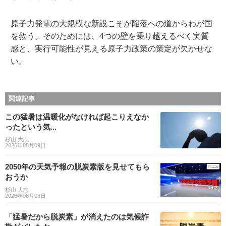
原子力発電の大規模な新設こそが陥落への道からわが国
を救う。そのためには、4つの壁を乗り越えるべく実質
感と、実行可能性が見える原子力政策の策定が欠かせな
い。
関連記事
この猛暑は温暖化がなければ起こりえなか
ったという気...
杉山 大志
2026年08月09日
2050年の天気予報の脱炭素版を見せてもら
おうか
杉山 大志
2026年08月08日
「猛暑だから脱炭素」が消えたのは気候詐