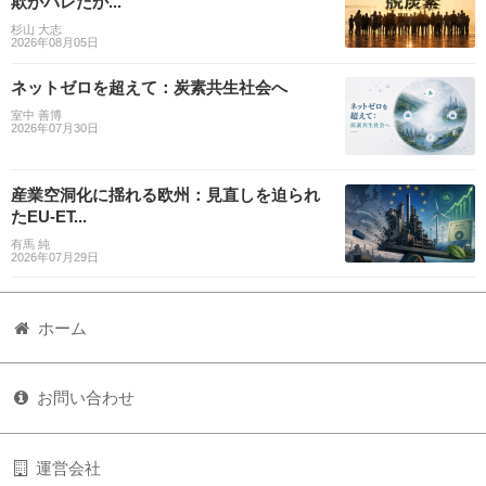
欺がバレたか...
杉山 大志
2026年08月05日
ネットゼロを超えて：炭素共生社会へ
室中 善博
2026年07月30日
産業空洞化に揺れる欧州：見直しを迫られ
たEU-ET...
有馬 純
2026年07月29日
ホーム
お問い合わせ
運営会社