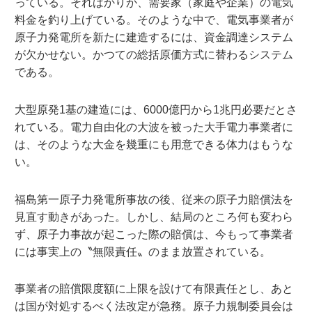
っている。そればかりか、需要家（家庭や企業）の電気
料金を釣り上げている。そのような中で、電気事業者が
原子力発電所を新たに建造するには、資金調達システム
が欠かせない。かつての総括原価方式に替わるシステム
である。
大型原発1基の建造には、6000億円から1兆円必要だとさ
れている。電力自由化の大波を被った大手電力事業者に
は、そのような大金を幾重にも用意できる体力はもうな
い。
福島第一原子力発電所事故の後、従来の原子力賠償法を
見直す動きがあった。しかし、結局のところ何も変わら
ず、原子力事故が起こった際の賠償は、今もって事業者
には事実上の〝無限責任〟のまま放置されている。
事業者の賠償限度額に上限を設けて有限責任とし、あと
は国が対処するべく法改定が急務。原子力規制委員会は