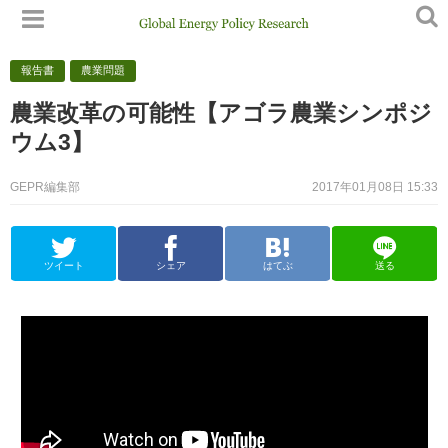
報告書
農業問題
農業改革の可能性【アゴラ農業シンポジ
ウム3】
GEPR編集部
2017年01月08日 15:33
ツイート
シェア
はてぶ
送る