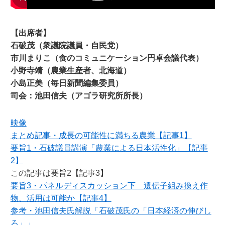
【出席者】
石破茂（衆議院議員・自民党）
市川まりこ（食のコミュニケーション円卓会議代表）
小野寺靖（農業生産者、北海道）
小島正美（毎日新聞編集委員）
司会：池田信夫（アゴラ研究所所長）
映像
まとめ記事・成長の可能性に満ちる農業【記事1】
要旨1・石破議員講演「農業による日本活性化」【記事
2】
この記事は要旨2【記事3】
要旨3・パネルディスカッション下 遺伝子組み換え作
物、活用は可能か【記事4】
参考・池田信夫氏解説「石破茂氏の「日本経済の伸びし
ろ」」