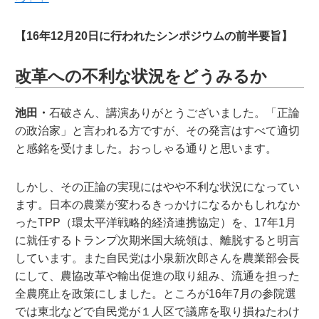
【16年12月20日に行われたシンポジウムの前半要旨】
改革への不利な状況をどうみるか
池田・
石破さん、講演ありがとうございました。「正論
の政治家」と言われる方ですが、その発言はすべて適切
と感銘を受けました。おっしゃる通りと思います。
しかし、その正論の実現にはやや不利な状況になってい
ます。日本の農業が変わるきっかけになるかもしれなか
ったTPP（環太平洋戦略的経済連携協定）を、17年1月
に就任するトランプ次期米国大統領は、離脱すると明言
しています。また自民党は小泉新次郎さんを農業部会長
にして、農協改革や輸出促進の取り組み、流通を担った
全農廃止を政策にしました。ところが16年7月の参院選
では東北などで自民党が１人区で議席を取り損ねたわけ