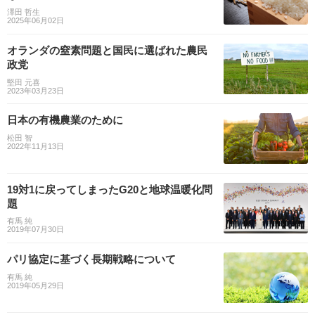
澤田 哲生
2025年06月02日
オランダの窒素問題と国民に選ばれた農民
政党
堅田 元喜
2023年03月23日
日本の有機農業のために
松田 智
2022年11月13日
19対1に戻ってしまったG20と地球温暖化問
題
有馬 純
2019年07月30日
パリ協定に基づく長期戦略について
有馬 純
2019年05月29日