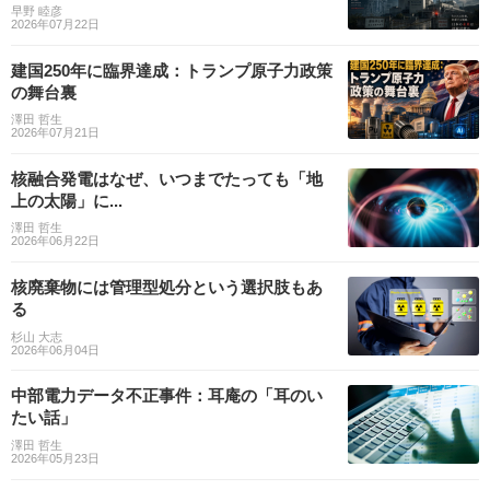
早野 睦彦
2026年07月22日
建国250年に臨界達成：トランプ原子力政策
の舞台裏
澤田 哲生
2026年07月21日
核融合発電はなぜ、いつまでたっても「地
上の太陽」に...
澤田 哲生
2026年06月22日
核廃棄物には管理型処分という選択肢もあ
る
杉山 大志
2026年06月04日
中部電力データ不正事件：耳庵の「耳のい
たい話」
澤田 哲生
2026年05月23日