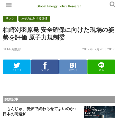
リンク
原子力に対する評価
柏崎刈羽原発 安全確保に向けた現場の姿
勢を評価 原子力規制委
GEPR編集部
2017年07月28日 20:00
ツイート
シェア
はてぶ
送る
関連記事
「もんじゅ」廃炉で終わらせてよいのか：
日本の高速炉...