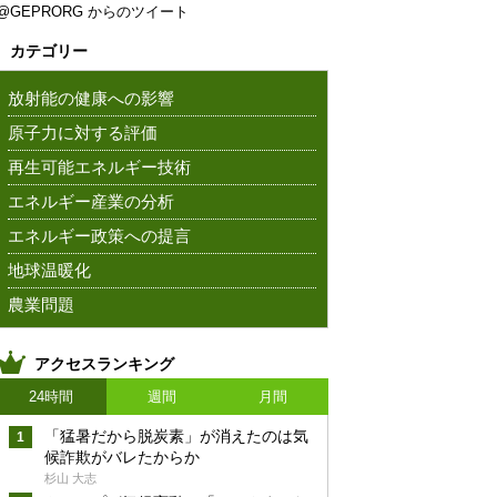
@GEPRORG からのツイート
カテゴリー
放射能の健康への影響
原子力に対する評価
再生可能エネルギー技術
エネルギー産業の分析
エネルギー政策への提言
地球温暖化
農業問題
アクセスランキング
24時間
週間
月間
「猛暑だから脱炭素」が消えたのは気
候詐欺がバレたからか
杉山 大志