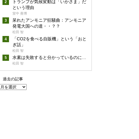
トランプが気候変動は「いかさま」だ
という理由
室中 善博
呆れたアンモニア狂騒曲：アンモニア
発電大国への道・・？？
松田 智
「CO2を食べる自販機」という「おと
ぎ話」
松田 智
水素は失敗すると分かっているのに…
松田 智
過去の記事