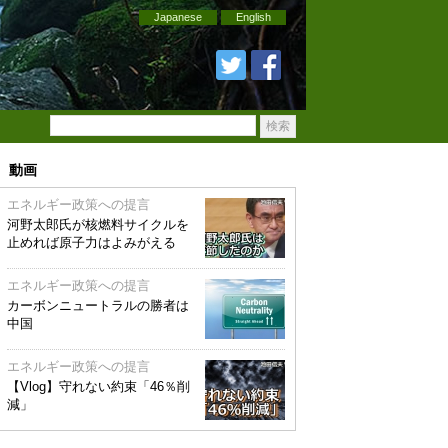
Japanese
English
動画
エネルギー政策への提言
河野太郎氏が核燃料サイクルを
止めれば原子力はよみがえる
エネルギー政策への提言
カーボンニュートラルの勝者は
中国
エネルギー政策への提言
【Vlog】守れない約束「46％削
減」