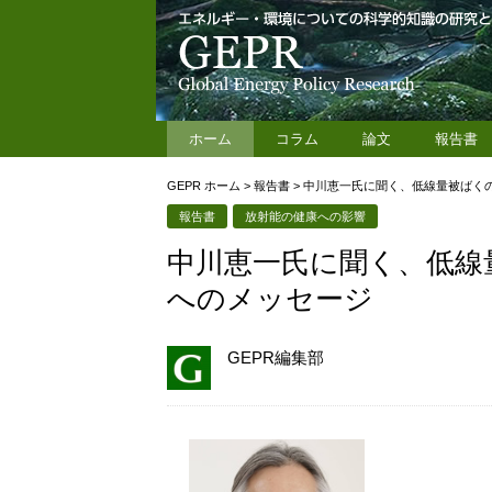
ホーム
コラム
論文
報告書
GEPR ホーム
>
報告書
>
中川恵一氏に聞く、低線量被ばく
報告書
放射能の健康への影響
中川恵一氏に聞く、低線
へのメッセージ
GEPR編集部