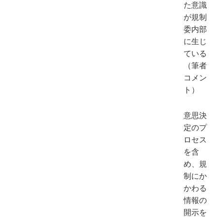
た意識
が規制
委内部
に生じ
ている
（筆者
コメン
ト）
意思決
定のプ
ロセス
を含
め、規
制にか
かわる
情報の
開示を