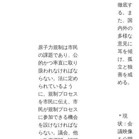
徹底す
る。ま
た、国
内外の
多様な
意見に
原子力規制は市民
耳を傾
の課題であり、公
け、孤
的かつ率直に取り
立と独
扱われなければな
善を戒
らない。法に定め
める。
られているよう
に、規制プロセス
を市民に伝え、市
民が規制プロセス
＊現
に参加できる機会
状：会
を設けなければな
議映像
らない。議会、他