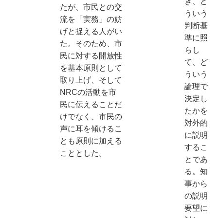
き、ど
たが、市民との交
ういう
流を「実務」の妨
判断基
げと捉える人がい
準に照
た。そのため、市
らし
民に対する開放性
て、ど
を基本原則として
ういう
取り上げ、そして
論理で
NRCの活動を市
決定し
民に伝えることだ
たかを
けでなく、市民の
対外的
声に耳を傾けるこ
に説明
とも原則に加える
するこ
こととした。
とであ
る。知
事から
の説明
要望に