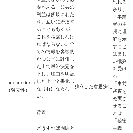
恐れる
要がある。公共の
余り、
利益は多岐にわた
「事業
り、互いに矛盾す
者の主
ることもあるが、
張に理
これを考慮しなけ
解を示
ればならない。全
すこと
ての情報を客観的
は激し
かつ公平に評価し
い批判
た上で最終決定を
を受け
下し、理由を明記
る」、
した上で文書化し
Independence
「事前
独立した意思決定
なければならな
（独立性）
審査を
い。
充実さ
せるこ
背景
とは
「秘密
どうすれば周囲と
主義」