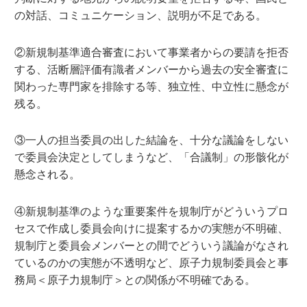
の対話、コミュニケーション、説明が不足である。
②新規制基準適合審査において事業者からの要請を拒否
する、活断層評価有識者メンバーから過去の安全審査に
関わった専門家を排除する等、独立性、中立性に懸念が
残る。
③一人の担当委員の出した結論を、十分な議論をしない
で委員会決定としてしまうなど、「合議制」の形骸化が
懸念される。
④新規制基準のような重要案件を規制庁がどういうプロ
セスで作成し委員会向けに提案するかの実態が不明確、
規制庁と委員会メンバーとの間でどういう議論がなされ
ているのかの実態が不透明など、原子力規制委員会と事
務局＜原子力規制庁＞との関係が不明確である。