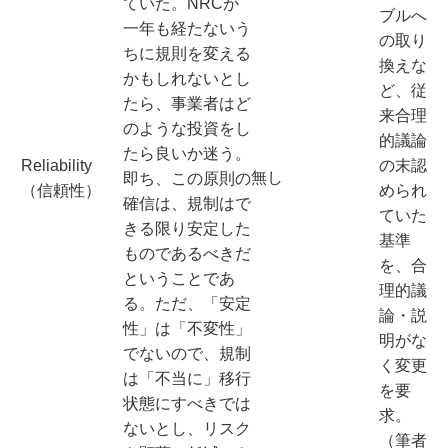
ていた。NRCが
ブルへ
一年も経たないう
の取り
ちに規則を変える
換えな
かもしれないとし
ど、従
たら、事業者はど
来合理
のような投資をし
的議論
たら良いか迷う。
Reliability
の末認
無し
即ち、この原則の
（信頼性）
められ
確信は、規制はで
ていた
きる限り安定した
基準
ものであるべきだ
を、合
ということであ
理的議
る。ただ、「安定
論・説
性」は「不変性」
明がな
でないので、規制
く変更
は「不当に」移行
を要
状態にすべきでは
求。
ないとし、リスク
（筆者