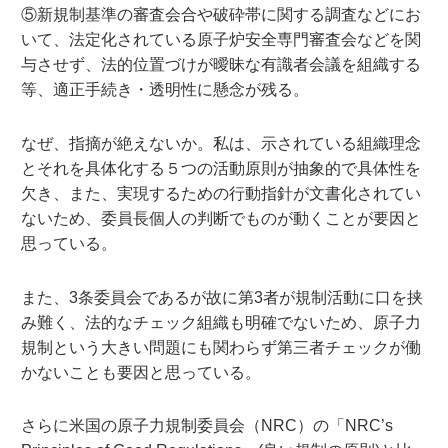
⑤新規制基準の審査会合や破砕帯に関する調査などにお
いて、法定化されている原子炉安全専門審査会などを関
与させず、法的位置づけが曖昧な有識者会議を組織する
等、適正手続き・透明性に懸念が残る。
なぜ、指摘が絶えないか。私は、示されている組織理念
とそれを具体化する５つの活動原則が抽象的で具体性を
欠き、また、実現するための行動指針が文書化されてい
ないため、委員長個人の判断でものが動くことが要因と
思っている。
また、3条委員会であるが故に第3者が規制活動に口を挟
み難く、法的なチェック組織も明確でないため、原子力
規制という大きい問題にも関わらず第三者チェックが働
かないことも要因と思っている。
さらに米国の原子力規制委員会（NRC）の「NRC’s