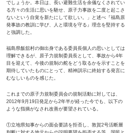
でしょうか。本日は、長い避難生活を余儀なくされてい
る方々の生活に思いを馳せ、原子力事故を二度と起こさ
ないという自覚を新たにして欲しい。」と述べ『福島原
発事故の教訓に学び、人と環境を守る』理念を堅持する
と強調した。
福島県飯舘村の御出身である委員長個人の思いとしては
理解できるが、原子力規制委員長として、事故から4年
目を迎えて、今後の規制の舵をどう取るかを示すことを
期待していたものにとって、精神訓示に終始する発言に
むなしいものを感じた。
これまでの原子力規制委員会の規制活動に対しては、
2012年9月19日発足から2年半が経った今でも、以下の
ような指摘がなされ改善が要望されている。
①立地県知事からの面会要請を拒否し、敦賀2号活断層
判断に対する地元からの説明要望を拒否する等、国民と