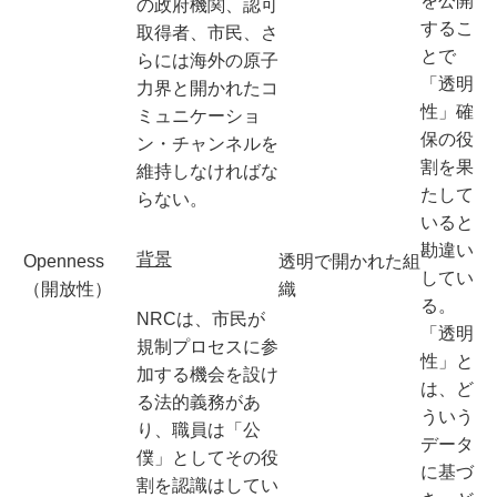
を公開
の政府機関、認可
するこ
取得者、市民、さ
とで
らには海外の原子
「透明
力界と開かれたコ
性」確
ミュニケーショ
保の役
ン・チャンネルを
割を果
維持しなければな
たして
らない。
いると
勘違い
背景
Openness
透明で開かれた組
してい
（開放性）
織
る。
NRCは、市民が
「透明
規制プロセスに参
性」と
加する機会を設け
は、ど
る法的義務があ
ういう
り、職員は「公
データ
僕」としてその役
に基づ
割を認識はしてい