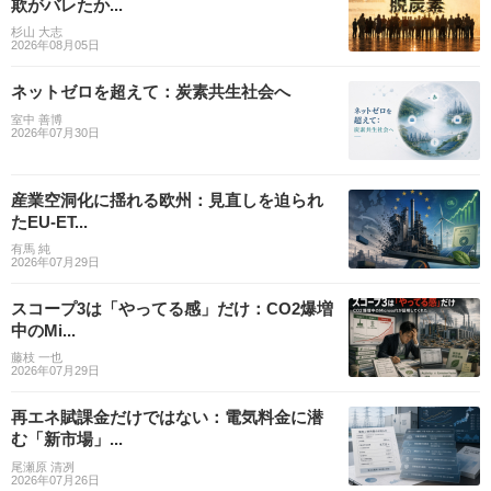
欺がバレたか...
杉山 大志
2026年08月05日
ネットゼロを超えて：炭素共生社会へ
室中 善博
2026年07月30日
産業空洞化に揺れる欧州：見直しを迫られ
たEU-ET...
有馬 純
2026年07月29日
スコープ3は「やってる感」だけ：CO2爆増
中のMi...
藤枝 一也
2026年07月29日
再エネ賦課金だけではない：電気料金に潜
む「新市場」...
尾瀬原 清冽
2026年07月26日