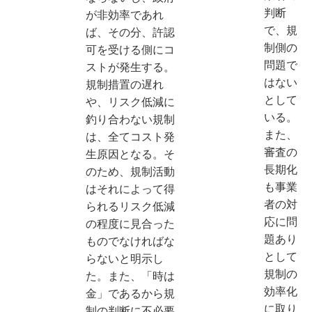
判断
が非効率であれ
で、規
ば、その分、許認
制側の
可を受ける側にコ
問題で
ストが発生する。
はない
規制措置の遅れ
として
や、リスク低減に
いる。
釣り合わない規制
また、
は、全てコスト発
審査の
生原因となる。そ
長期化
のため、規制活動
も事業
はそれによって得
者の対
られるリスク低減
応に問
の程度に見合った
題あり
ものでなければな
として
らないと明示し
規制の
た。また、「時は
効率化
金」であるから規
に取り
制の判断に不必要