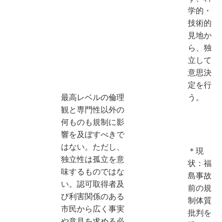
学的・
技術的
見地か
ら、独
立して
意思決
定を行
最高レベルの倫理
う。
観と専門性以外の
何ものも規制に影
響を及ぼすべきで
はない。ただし、
＊現
独立性は孤立を意
状：福
味するものではな
島事故
い。認可取得者及
前の規
び利害関係のある
制体質
市民から広く事実
批判を
や意見を求める必