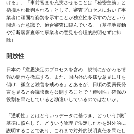
ける」、「事前審査を充実させることは「秘密主義」と
指摘され批判される」として、審査プロセスにおいて事
業者に頑固な姿勢を示すことが独立性を示すのだという
間違った意識で、適合審査に臨んでいる。（基準地震動
や活断層審査等で事業者の意見を合理的説明せずに排
除）
開放性
日本の「意思決定のプロセスを含め、規制にかかわる情
報の開示を徹底する。また、国内外の多様な意見に耳を
傾け、孤立と独善を戒める」とあるが、日頃の委員長発
言を見ると会議映像を公開することで「透明性」確保の
役割を果たしていると勘違いしているのではないか。
「透明性」とはどういうデータに基づき、どういう判断
基準に照らして、どういう論理で決定したかを対外的に
説明することであり、これまで対外的説明責任を果たし