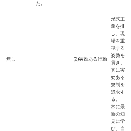
た。
形式主
義を排
し、現
場を重
視する
姿勢を
無し
(2)実効ある行動
貫き、
真に実
効ある
規制を
追求す
る。
常に最
新の知
見に学
び、自