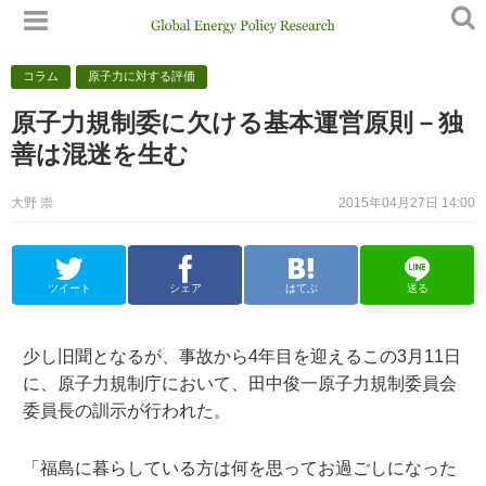
コラム
原子力に対する評価
原子力規制委に欠ける基本運営原則－独
善は混迷を生む
大野 崇
2015年04月27日 14:00
ツイート
シェア
はてぶ
送る
少し旧聞となるが、事故から4年目を迎えるこの3月11日
に、原子力規制庁において、田中俊一原子力規制委員会
委員長の訓示が行われた。
「福島に暮らしている方は何を思ってお過ごしになった