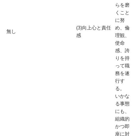
らを磨
くこと
に努
(3)向上心と責任
め、倫
無し
感
理観、
使命
感、誇
りを持
って職
務を遂
行す
る。
いかな
る事態
にも、
組織的
かつ即
座に対