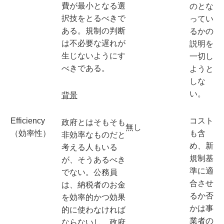
費が最小となる選
のとな
択技をとるべきで
ってい
ある。規制の判断
るかの
は不必要な遅れが
説明を
生じないようにす
一切し
べきである。
ようと
しな
い。
背景
コスト
Efficiency
政府とはそもそも
無し
も含
（効率性）
非効率なものだと
め、新
考える人もいる
規制基
が、そうあるべき
準に適
でない。公務員
合させ
は、納税者のお金
るか否
を効率的かつ効果
かは事
的に使わなければ
業者の
ならないし、政府