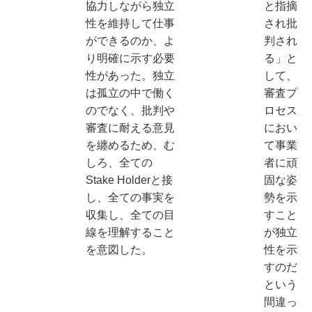
協力しながら独立
と指摘
性を維持して仕事
され批
ができるのか、よ
判され
り明確に示す必要
る」と
性があった。独立
して、
は孤立の中で働く
審査プ
のでなく、批判や
ロセス
審査に耐える意見
におい
を纏めるため、む
て事業
しろ、全ての
者に頑
Stake Holderと接
固な姿
し、全ての事実を
勢を示
収集し、全ての目
すこと
線を理解すること
が独立
を意図した。
性を示
すのだ
という
間違っ