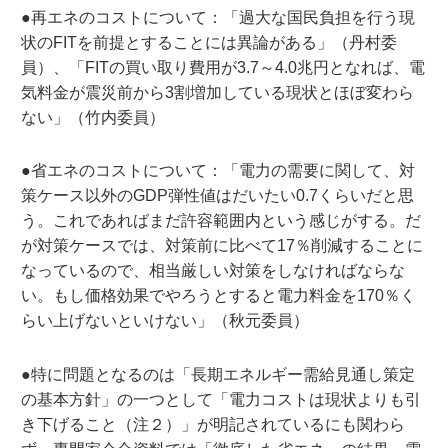
●再エネのコストについて：「過大な国民負担を行う現
状のFITを前提とすることには異論がある」（丹村委
員）、「FITの買い取り費用が3.7～4.0兆円となれば、電
気料金が震災前から3割増加している現状とほぼ変わら
ない」（竹内委員）
●省エネのコストについて：「電力の需要に関して、対
策ケース以外のGDP弾性値はだいたい0.7くらいだと思
う。これであればまだ許容範囲内という感じがする。だ
が対策ケースでは、対策前に比べて17％削減することに
なっているので、相当厳しい対策をしなければならな
い。もし価格効果でやろうとすると電力料金を170％く
らい上げないといけない」（秋元委員）
●特に問題となるのは「長期エネルギー需給見通し策定
の基本方針」の一つとして「電力コストは現状よりも引
き下げること（注２）」が明記されているにも関わら