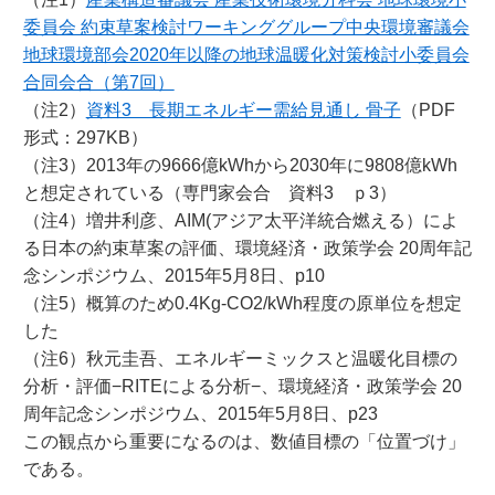
委員会 約束草案検討ワーキンググループ中央環境審議会
地球環境部会2020年以降の地球温暖化対策検討小委員会
合同会合（第7回）
（注2）
資料3 長期エネルギー需給見通し 骨子
（PDF
形式：297KB）
（注3）2013年の9666億kWhから2030年に9808億kWh
と想定されている（専門家会合 資料3 ｐ3）
（注4）増井利彦、AIM(アジア太平洋統合燃える）によ
る日本の約束草案の評価、環境経済・政策学会 20周年記
念シンポジウム、2015年5月8日、p10
（注5）概算のため0.4Kg-CO2/kWh程度の原単位を想定
した
（注6）秋元圭吾、エネルギーミックスと温暖化目標の
分析・評価−RITEによる分析−、環境経済・政策学会 20
周年記念シンポジウム、2015年5月8日、p23
この観点から重要になるのは、数値目標の「位置づけ」
である。