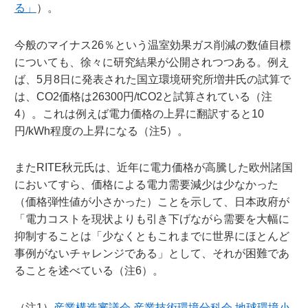
る」
）。
今般のマイナス26％という温室効果ガス削減の数値目標
についても、徐々に研究結果が公開されつつある。例え
ば、5月8日に発表された国立環境研究所増井氏の試算で
は、CO2価格は26300円/tCO2と試算されている（注
4）。これは例えば電力価格の上昇に翻訳すると10
円/kWh程度の上昇になる（注5）。
またRITE秋元氏は、近年に電力価格が高騰した欧州諸国
においてすら、価格による電力需要減少は少なかった
（価格弾性値が小さかった）ことを示して、日本政府が
「電力コストを現状よりも引き下げながら需要を大幅に
抑制することは「少なくともこれまでに世界にほとんど
事例がないチャレンジである」として、それが困難であ
ることを述べている（注6）。
（注1）
産業構造審議会 産業技術環境分科会 地球環境小