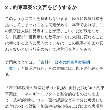
2．約束草案の文言をどうするか
このようなコストを精査しないまま、軽々に数値目標を
提示してしまったことは問題があり、本来であれば、こ
の数字は大幅に見直すことが望ましい。だが残念なが
ら、政府が一度提示した数字がすぐに大幅に変わること
は稀であるように思うので、今は、この数字があまり変
わらないという想定のもとで次善策を考えてみる。
専門家会合では、
「資料4 日本の約束草案要綱
（案）」
も提示された。その冒頭には、以下の記述があ
る：
「2020年以降の温室効果ガス削減に向けた我が国の約束
草案は、エネルギーミックスと整合的なものとなるよ
う、技術的制約、コスト面の課題などを十分に考慮した
裏付けのある対策・施策や技術の積み上げによる実現可