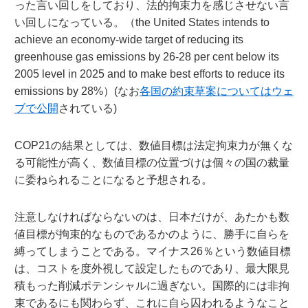
った言い回しをしており、法的拘束力を感じさせない言
い回しになっている。（the United States intends to
achieve an economy-wide target of reducing its
greenhouse gas emissions by 26-28 per cent below its
2005 level in 2025 and to make best efforts to reduce its
emissions by 28%）(なお
各国の約束草案についてはウェ
ブで公開
されている)
COP21の結果としては、数値目標は法定拘束力が無くな
る可能性が高く、数値目標の位置づけは個々の国の裁量
に委ねられることになると予想される。
注意しなければならないのは、日本だけが、あたかも数
値目標が拘束的なものであるかのように、勝手に自らを
縛ってしまうことである。マイナス26％という数値目標
は、コストを度外視して設定したものであり、最大限見
積もった削減ポテンシャルに過ぎない。国際的には非拘
束であるにも関わらず、これに自ら囚われるようなこと