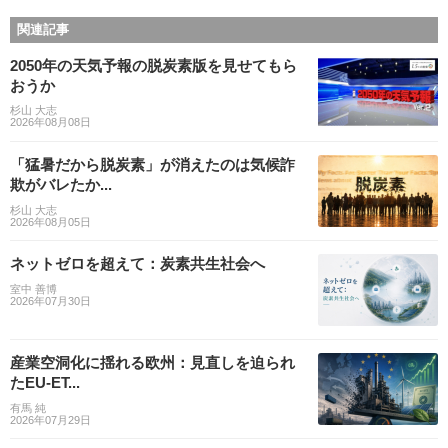
関連記事
2050年の天気予報の脱炭素版を見せてもら
おうか
杉山 大志
2026年08月08日
「猛暑だから脱炭素」が消えたのは気候詐
欺がバレたか...
杉山 大志
2026年08月05日
ネットゼロを超えて：炭素共生社会へ
室中 善博
2026年07月30日
産業空洞化に揺れる欧州：見直しを迫られ
たEU-ET...
有馬 純
2026年07月29日