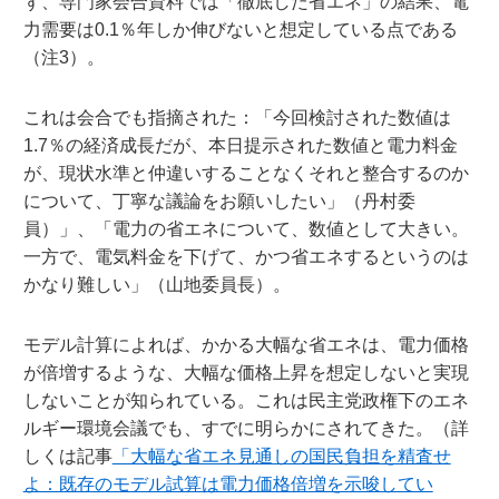
ず、専門家会合資料では「徹底した省エネ」の結果、電
力需要は0.1％年しか伸びないと想定している点である
（注3）。
これは会合でも指摘された：「今回検討された数値は
1.7％の経済成長だが、本日提示された数値と電力料金
が、現状水準と仲違いすることなくそれと整合するのか
について、丁寧な議論をお願いしたい」（丹村委
員）」、「電力の省エネについて、数値として大きい。
一方で、電気料金を下げて、かつ省エネするというのは
かなり難しい」（山地委員長）。
モデル計算によれば、かかる大幅な省エネは、電力価格
が倍増するような、大幅な価格上昇を想定しないと実現
しないことが知られている。これは民主党政権下のエネ
ルギー環境会議でも、すでに明らかにされてきた。（詳
しくは記事
「大幅な省エネ見通しの国民負担を精査せ
よ：既存のモデル試算は電力価格倍増を示唆してい