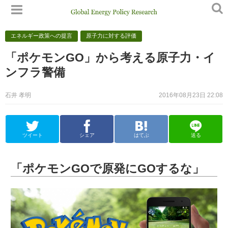
エネルギー政策への提言
原子力に対する評価
「ポケモンGO」から考える原子力・イ
ンフラ警備
石井 孝明
2016年08月23日 22:08
ツイート
シェア
はてぶ
送る
「ポケモンGOで原発にGOするな」