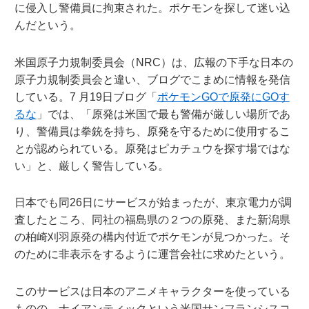
に侵入し警備員に拘束された。ポケモンを探して迷い込
んだという。
米国原子力規制委員会（NRC）は、広報の下手な日本の
原子力規制委員会と違い、ブログでこまめに情報を発信
している。7 月19日ブログ「
ポケモンGOで原発にGOす
るな
」では、「原発は米国で最も警備が厳しい場所であ
り、警備員は拳銃を持ち、原発を守るために使用するこ
とが認められている。原発はピカチュウを探す場ではな
い」と、厳しく警告している。
日本でも同26日にサービスが始まったが、東京電力が調
査したところ、同社の福島県の２つの原発、また新潟県
の柏崎刈羽原発の構内付近でポケモンが見つかった。そ
のために非表示をするように運営会社に求めたという。
このサービスは日本のアニメキャラクターを使っている
ものの、ナイアンティックという米国サンフランシスコ