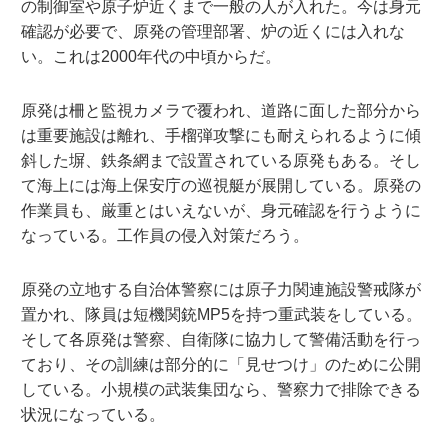
の制御室や原子炉近くまで一般の人が入れた。今は身元
確認が必要で、原発の管理部署、炉の近くには入れな
い。これは2000年代の中頃からだ。
原発は柵と監視カメラで覆われ、道路に面した部分から
は重要施設は離れ、手榴弾攻撃にも耐えられるように傾
斜した塀、鉄条網まで設置されている原発もある。そし
て海上には海上保安庁の巡視艇が展開している。原発の
作業員も、厳重とはいえないが、身元確認を行うように
なっている。工作員の侵入対策だろう。
原発の立地する自治体警察には原子力関連施設警戒隊が
置かれ、隊員は短機関銃MP5を持つ重武装をしている。
そして各原発は警察、自衛隊に協力して警備活動を行っ
ており、その訓練は部分的に「見せつけ」のために公開
している。小規模の武装集団なら、警察力で排除できる
状況になっている。