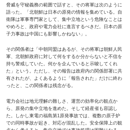
脅威を守秘義務の範囲で話すと、その将軍は次のように
語った。「北朝鮮は日本の原発の情報を集めている。自
衛隊は軍事専門家として、集中立地という危険なことは
やめろと、政府や電力会社に進言するべきだ。日本の原
子力事故は中国にも影響しかねない」。
その関係者は「中朝同盟はあるが、その将軍は朝鮮人民
軍、北朝鮮政府に対して何をするか分からないと不信を
持ち警戒していた。何かを企んでいると示唆してくれ
た」という。ただし、その報告は政府内の関係部署に共
有されたが、よくあるように「報告された」だけに終わ
ったと、この関係者は残念がる。
電力会社は地元理解の難しさ、運営の効率化の観点か
ら、原発の集中立地を進めた。そして経産省も容認し
た。しかし東電の福島第1原発事故では、複数の原子炉
での同時事故が起き、対応が混乱した。安全保障上の観