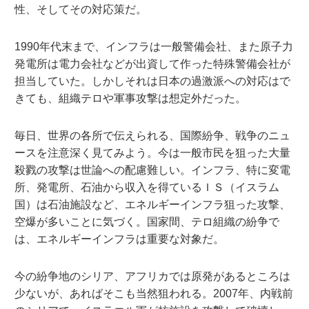
性、そしてその対応策だ。
1990年代末まで、インフラは一般警備会社、また原子力
発電所は電力会社などが出資して作った特殊警備会社が
担当していた。しかしそれは日本の過激派への対応はで
きても、組織テロや軍事攻撃は想定外だった。
毎日、世界の各所で伝えられる、国際紛争、戦争のニュ
ースを注意深く見てみよう。今は一般市民を狙った大量
殺戮の攻撃は世論への配慮難しい。インフラ、特に変電
所、発電所、石油から収入を得ているＩＳ（イスラム
国）は石油施設など、エネルギーインフラ狙った攻撃、
空爆が多いことに気づく。国家間、テロ組織の紛争で
は、エネルギーインフラは重要な対象だ。
今の紛争地のシリア、アフリカでは原発があるところは
少ないが、あればそこも当然狙われる。2007年、内戦前