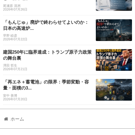
尾瀬原 清冽
2026年07月26日
「もんじゅ」廃炉で終わらせてよいのか：
日本の高速炉...
早野 睦彦
2026年07月22日
建国250年に臨界達成：トランプ原子力政策
の舞台裏
澤田 哲生
2026年07月21日
「再エネ＋蓄電池」の限界：季節変動・容
量・面積の3...
室中 善博
2026年07月20日
ホーム