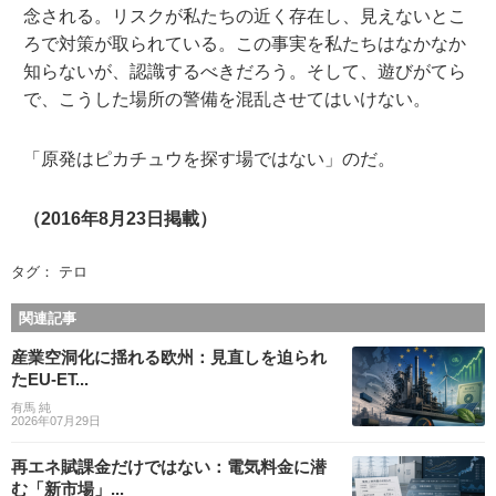
念される。リスクが私たちの近く存在し、見えないとこ
ろで対策が取られている。この事実を私たちはなかなか
知らないが、認識するべきだろう。そして、遊びがてら
で、こうした場所の警備を混乱させてはいけない。
「原発はピカチュウを探す場ではない」のだ。
（2016年8月23日掲載）
タグ：
テロ
関連記事
産業空洞化に揺れる欧州：見直しを迫られ
たEU-ET...
有馬 純
2026年07月29日
再エネ賦課金だけではない：電気料金に潜
む「新市場」...