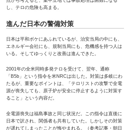
点から考えると、集中立地では事故処理は困難になる
し、テロの危険も高まる。
進んだ日本の警備対策
日本は平和ボケにあふれているが、治安当局の中にも、
エネルギー会社にも、規制当局にも、危機感を持つ人は
いる。そしてゆっくりと改善は進んできた。
2001年の全米同時多発テロを受けて、翌年、通称
「B5b」という指令を米NRCは出した。対策は多岐にわ
たるが、重要なポイントは、「テロリストの攻撃で全電
源が喪失しても、原子炉が安全に停止するように対策す
ること」という内容だ。
全電源喪失は福島事故と同じ状況だ。この指令は直後に
日本で訳され、関係者も共有していた。しかしその対策
が遅れてしまったことが悔やまれる。（参考記事・朝日