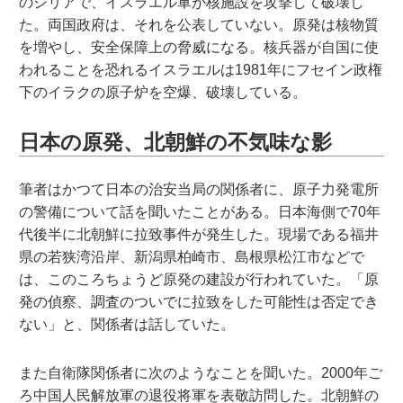
のシリアで、イスラエル軍が核施設を攻撃して破壊し
た。両国政府は、それを公表していない。原発は核物質
を増やし、安全保障上の脅威になる。核兵器が自国に使
われることを恐れるイスラエルは1981年にフセイン政権
下のイラクの原子炉を空爆、破壊している。
日本の原発、北朝鮮の不気味な影
筆者はかつて日本の治安当局の関係者に、原子力発電所
の警備について話を聞いたことがある。日本海側で70年
代後半に北朝鮮に拉致事件が発生した。現場である福井
県の若狭湾沿岸、新潟県柏崎市、島根県松江市などで
は、このころちょうど原発の建設が行われていた。「原
発の偵察、調査のついでに拉致をした可能性は否定でき
ない」と、関係者は話していた。
また自衛隊関係者に次のようなことを聞いた。2000年ご
ろ中国人民解放軍の退役将軍を表敬訪問した。北朝鮮の