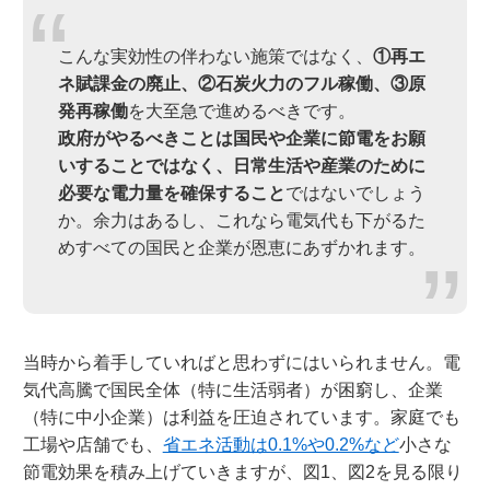
こんな実効性の伴わない施策ではなく、
①再エ
ネ賦課金の廃止、②石炭火力のフル稼働、③原
発再稼働
を大至急で進めるべきです。
政府がやるべきことは国民や企業に節電をお願
いすることではなく、日常生活や産業のために
必要な電力量を確保すること
ではないでしょう
か。余力はあるし、これなら電気代も下がるた
めすべての国民と企業が恩恵にあずかれます。
当時から着手していればと思わずにはいられません。電
気代高騰で国民全体（特に生活弱者）が困窮し、企業
（特に中小企業）は利益を圧迫されています。家庭でも
工場や店舗でも、
省エネ活動は0.1%や0.2%など
小さな
節電効果を積み上げていきますが、図1、図2を見る限り