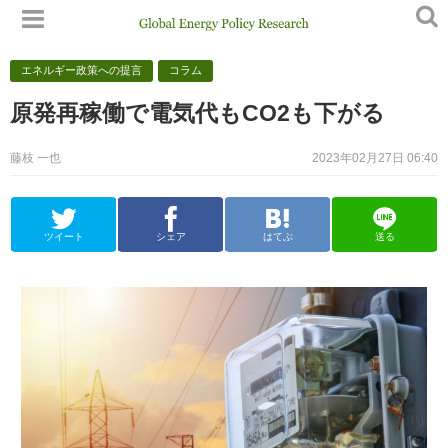
エネルギー政策への提言
コラム
原発再稼働で電気代もCO2も下がる
藤枝 一也
2023年02月27日 06:40
ツイート
シェア
はてぶ
送る