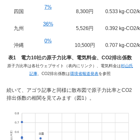
7%
四国
8,300円
0.533 kg-CO2/
36%
九州
5,526円
0.392 kg-CO2/
0%
沖縄
10,500円
0.707 kg-CO2/
表1 電力10社の原子力比率、電気料金、CO2排出係数
原子力比率は各社ウェブサイト（表内にリンク）、電気料金は
杉山氏
記事
、CO2排出係数は
環境省報道発表
を参照
続いて、アゴラ記事と同様に散布図で原子力比率とCO2
排出係数の相関を見てみます（図1）。