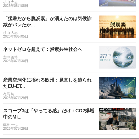
杉山 大志
2026年08月08日
「猛暑だから脱炭素」が消えたのは気候詐
欺がバレたか...
杉山 大志
2026年08月05日
ネットゼロを超えて：炭素共生社会へ
室中 善博
2026年07月30日
産業空洞化に揺れる欧州：見直しを迫られ
たEU-ET...
有馬 純
2026年07月29日
スコープ3は「やってる感」だけ：CO2爆増
中のMi...
藤枝 一也
2026年07月29日