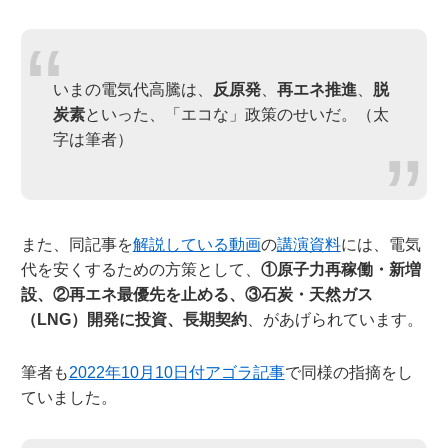
いまの電気代高騰は、
反原発
、
再エネ推進
、
脱
炭素
といった、「エコな」政策のせいだ。（太
字は筆者）
また、同記事を
解説している動画
の
講演資料
には、電気
代を安くするための方策として、
①原子力再稼働・新増
設、②再エネ最優先を止める、③石炭・天然ガス
（LNG）開発に投資、長期契約
、があげられています。
筆者も
2022年10月10日付アゴラ記事
で同様の指摘をし
ていました。