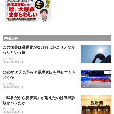
関連記事
この猛暑は温暖化がなければ起こりえなか
ったという気...
杉山 大志
2026年08月09日
2050年の天気予報の脱炭素版を見せてもら
おうか
杉山 大志
2026年08月08日
「猛暑だから脱炭素」が消えたのは気候詐
欺がバレたか...
杉山 大志
2026年08月05日