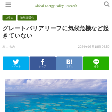
コラム
地球温暖化
グレートバリアリーフに気候危機など起
きていない
杉山 大志
2024年03月18日 06:50
ツイート
シェア
はてぶ
送る