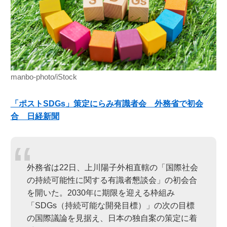
manbo-photo/iStock
「ポストSDGs」策定にらみ有識者会 外務省で初会
合 日経新聞
外務省は22日、上川陽子外相直轄の「国際社会
の持続可能性に関する有識者懇談会」の初会合
を開いた。2030年に期限を迎える枠組み
「SDGs（持続可能な開発目標）」の次の目標
の国際議論を見据え、日本の独自案の策定に着