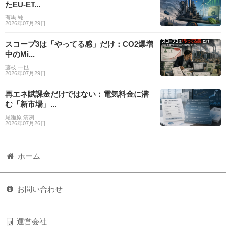
たEU-ET...
有馬 純
2026年07月29日
スコープ3は「やってる感」だけ：CO2爆増
中のMi...
藤枝 一也
2026年07月29日
再エネ賦課金だけではない：電気料金に潜
む「新市場」...
尾瀬原 清冽
2026年07月26日
ホーム
お問い合わせ
運営会社