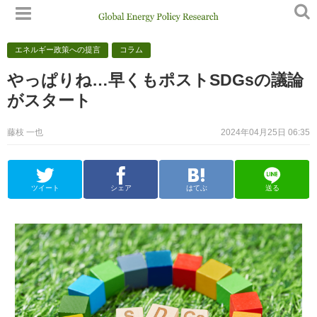
エネルギー政策への提言
コラム
やっぱりね…早くもポストSDGsの議論
がスタート
藤枝 一也
2024年04月25日 06:35
ツイート
シェア
はてぶ
送る