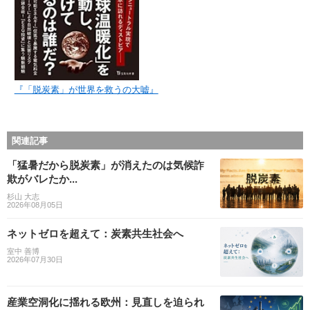
『「脱炭素」が世界を救うの大嘘』
関連記事
「猛暑だから脱炭素」が消えたのは気候詐
欺がバレたか...
杉山 大志
2026年08月05日
ネットゼロを超えて：炭素共生社会へ
室中 善博
2026年07月30日
産業空洞化に揺れる欧州：見直しを迫られ