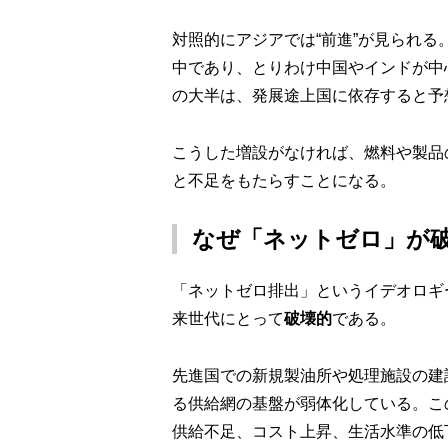
対照的にアジアでは“前進”が見られる
中であり、とりわけ中国やインドが中
の大半は、発展途上国に依存すると予
こうした増設がなければ、燃料や製品
と不足をもたらすことになる。
なぜ「ネットゼロ」が
「ネットゼロ排出」というイデオロギ
来世代にとって
破壊的
である。
先進国での新規製油所や処理施設の建
る供給網の基盤が弱体化している。こ
供給不足、コスト上昇、生活水準の低