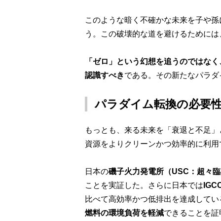
このような暗く不確かな未来を子や孫
う。この破壊的な道を避けるためには
「ゼロ」という幻想を追うのではなく
認識すべき
である。その新たなパラダ
パラダイム転換の必要
もっとも、来る未来を「衰退と不足」
資源をよりクリーンかつ効率的に利用
日本の
磯子火力発電所（
USC
：超々臨
ことを実証した。さらに日本では
IGC
比べて高効率かつ低排出を達成してい
燃料の環境負荷を軽減
できることを証