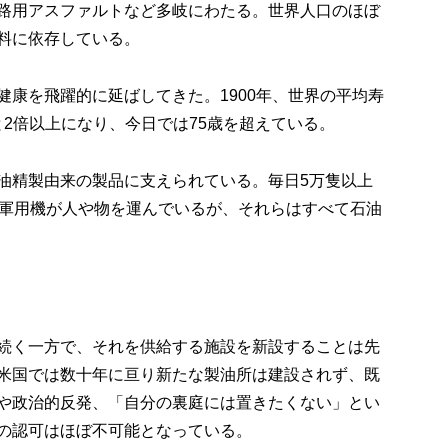
路用アスファルトなど多岐にわたる。世界人口のほぼ
料に依存している。
健康を飛躍的に延ばしてきた。1900年、世界の平均寿
歳と2倍以上になり、今日では75歳を超えている。
油精製由来の製品に支えられている。毎日5万隻以上
の軍用機が人や物を運んでいるが、それらはすべて石油
続く一方で、それを供給する施設を新設することは先
米国では数十年に亘り新たな製油所は建設されず、既
や政治的反発、「自分の裏庭には置きたくない」とい
の認可はほぼ不可能となっている。