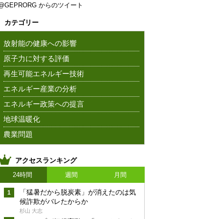
@GEPRORG からのツイート
カテゴリー
放射能の健康への影響
原子力に対する評価
再生可能エネルギー技術
エネルギー産業の分析
エネルギー政策への提言
地球温暖化
農業問題
アクセスランキング
24時間
週間
月間
「猛暑だから脱炭素」が消えたのは気
候詐欺がバレたからか
杉山 大志