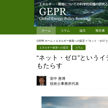
ホーム
コラム
論文
報告書
GEPR ホーム
>
エネルギー政策への提言
>
“ネット・ゼロ
エネルギー政策への提言
コラム
“ネット・ゼロ”という
もたらす
室中 善博
技術士事務所代表