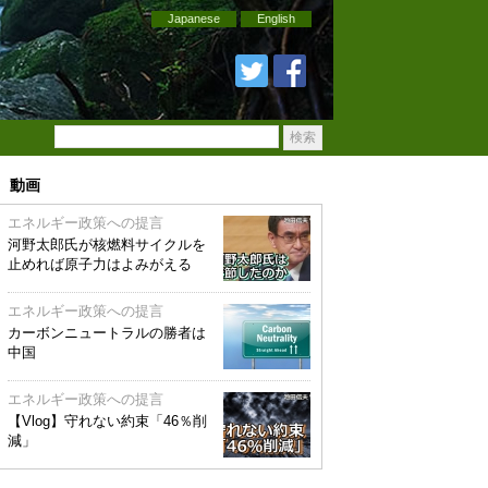
Japanese
English
動画
エネルギー政策への提言
河野太郎氏が核燃料サイクルを
止めれば原子力はよみがえる
エネルギー政策への提言
カーボンニュートラルの勝者は
中国
エネルギー政策への提言
【Vlog】守れない約束「46％削
減」