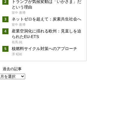
トランプが気候変動は「いかさま」だ
という理由
室中 善博
ネットゼロを超えて：炭素共生社会へ
室中 善博
産業空洞化に揺れる欧州：見直しを迫
られたEU-ETS
有馬 純
核燃料サイクル対策へのアプローチ
澤 昭裕
過去の記事