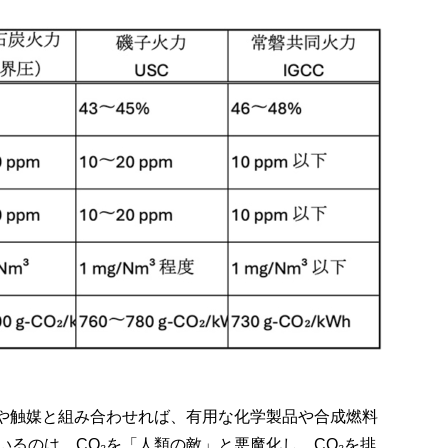
素や触媒と組み合わせれば、有用な化学製品や合成燃料
るのは、CO₂を「人類の敵」と悪魔化し、CO₂を排