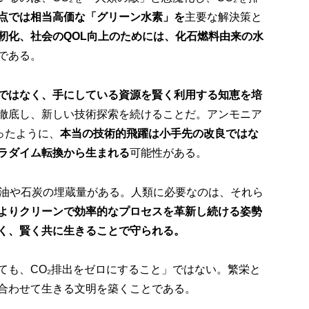
点では相当高価な「グリーン水素」を
主要な解決策と
靭化、社会の
QOL
向上のためには、化石燃料由来の水
である。
ではなく、手にしている資源を賢く利用する知恵を培
徹底し、新しい技術探索を続けることだ。アンモニア
ったように、
本当の技術的飛躍は小手先の改良ではな
ラダイム転換から生まれる
可能性がある。
石油や石炭の埋蔵量がある。人類に必要なのは、それら
よりクリーンで効率的なプロセスを革新し続ける姿勢
く、賢く共に生きることで守られる。
ても、CO₂排出をゼロにすること」ではない。繁栄と
合わせて生きる文明を築くことである。