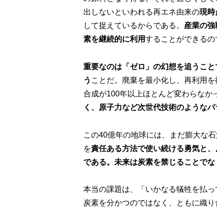
出しないといわれる再エネ由来の
現時
して捉えているからである。
産業の強
素を継続的に利用
することができるの
重要なのは「ゼロ」の幻想を追うこと
う
ことだ。廃棄を最小化し、再利用を
合成が100年以上ほとんど変わらなか
く、原子力など次世代技術のようなパ
この40億年の地球には、まだ膨大な
を
責任ある方法で使い続ける勇気と、
である。未来は炭素を禁じることでな
本当の課題は、「いかなる犠牲を払っ
炭素を分かつのではなく、ともに織り