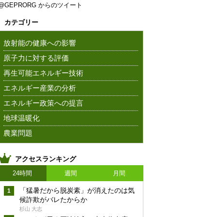
@GEPRORG からのツイート
カテゴリー
放射能の健康への影響
原子力に対する評価
再生可能エネルギー技術
エネルギー産業の分析
エネルギー政策への提言
地球温暖化
農業問題
アクセスランキング
24時間
週間
月間
「猛暑だから脱炭素」が消えたのは気
候詐欺がバレたからか
杉山 大志