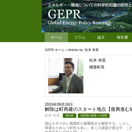
ホーム
コラム
論文
報告書
GEPR ホーム
> Articles by: 松本 幸英
松本 幸英
楢葉町長
2015年09月24日
解除は町再建のスタート地点【復興進む
松本 幸英
報告書
放射能の健康への影響
国は９月５日に楢葉町の避難指示を解除する。しかし
帰還をためらう町民も多い。多くの課題が残る中、こ