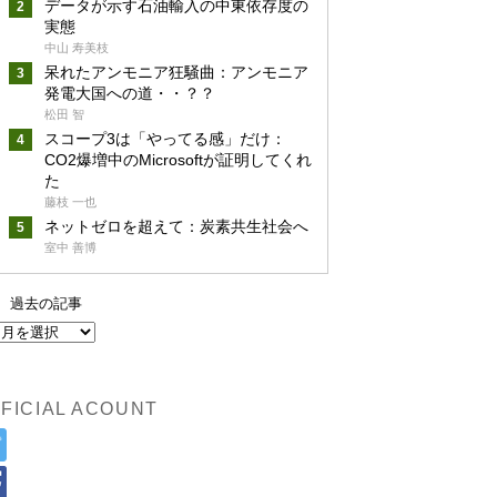
データが示す石油輸入の中東依存度の
実態
中山 寿美枝
呆れたアンモニア狂騒曲：アンモニア
発電大国への道・・？？
松田 智
スコープ3は「やってる感」だけ：
CO2爆増中のMicrosoftが証明してくれ
た
藤枝 一也
ネットゼロを超えて：炭素共生社会へ
室中 善博
過去の記事
FICIAL ACOUNT