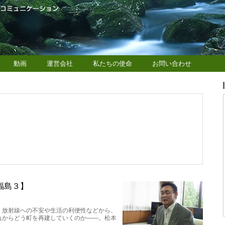
動画
運営会社
私たちの使命
お問い合わせ
福島３】
、放射線への不安や生活の利便性などから、
れからどう町を再建していくのか――。松本