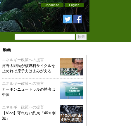
Japanese
English
動画
エネルギー政策への提言
河野太郎氏が核燃料サイクルを
止めれば原子力はよみがえる
エネルギー政策への提言
カーボンニュートラルの勝者は
中国
エネルギー政策への提言
【Vlog】守れない約束「46％削
減」