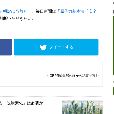
」明記は当然だ
」
、毎日新聞は
「
原子力基本法「安全
判断いただきたい。
ツイートする
> GEPR編集部のほかの記事を読む
かける「脱炭素化」は必要か