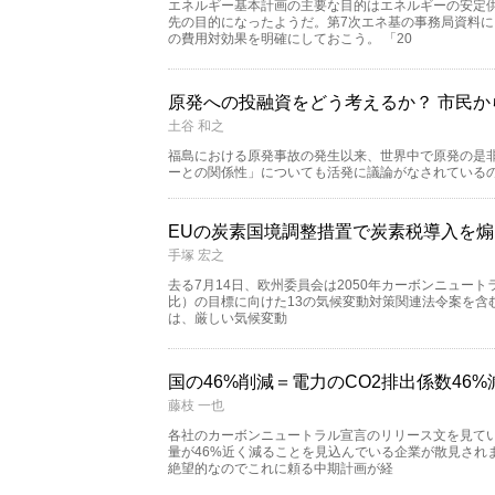
エネルギー基本計画の主要な目的はエネルギーの安定供
先の目的になったようだ。第7次エネ基の事務局資料
の費用対効果を明確にしておこう。 「20
原発への投融資をどう考えるか？ 市民
土谷 和之
福島における原発事故の発生以来、世界中で原発の是
ーとの関係性」についても活発に議論がなされている
EUの炭素国境調整措置で炭素税導入を
手塚 宏之
去る7月14日、欧州委員会は2050年カーボンニュートラ
比）の目標に向けた13の気候変動対策関連法令案を含むFi
は、厳しい気候変動
国の46%削減＝電力のCO2排出係数46
藤枝 一也
各社のカーボンニュートラル宣言のリリース文を見ている
量が46%近く減ることを見込んでいる企業が散見されま
絶望的なのでこれに頼る中期計画が経