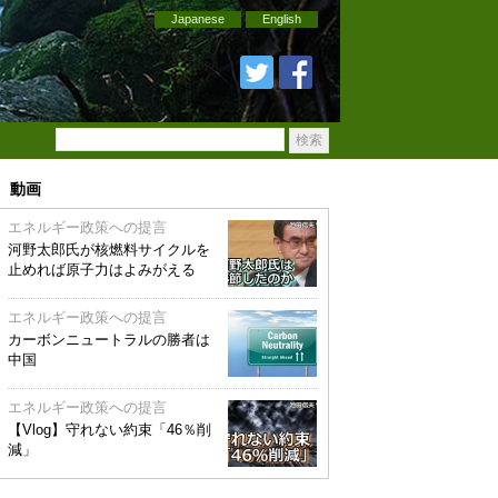
Japanese
English
動画
エネルギー政策への提言
河野太郎氏が核燃料サイクルを
止めれば原子力はよみがえる
エネルギー政策への提言
カーボンニュートラルの勝者は
中国
エネルギー政策への提言
【Vlog】守れない約束「46％削
減」