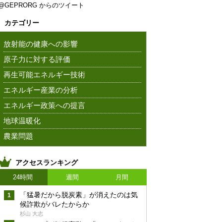
@GEPRORG からのツイート
カテゴリー
放射能の健康への影響
原子力に対する評価
再生可能エネルギー技術
エネルギー産業の分析
エネルギー政策への提言
地球温暖化
農業問題
アクセスランキング
24時間
週間
月間
「猛暑だから脱炭素」が消えたのは気
候詐欺がバレたからか
杉山 大志