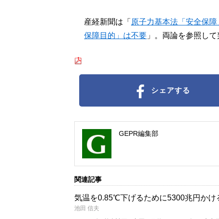
産経新聞は
「
原子力基本法「安全保障
保障目的」は不要
」
。両論を参照して
シェアする
GEPR編集部
関連記事
気温を0.85℃下げるために5300兆円
池田 信夫