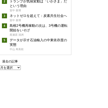
トランプが気候変動は「いかさま」だ
という理由
室中 善博
ネットゼロを超えて：炭素共生社会へ
室中 善博
島根2号機再稼動の次は、3号機の運転
開始をいそげ
尾瀬原 清冽
データが示す石油輸入の中東依存度の
実態
中山 寿美枝
過去の記事