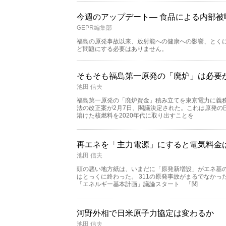
今週のアップデート― 食品による内部被曝
GEPR編集部
福島の原発事故以来、放射能への健康への影響、とく
ど問題にする必要はありません。
そもそも福島第一原発の「廃炉」は必要
池田 信夫
福島第一原発の「廃炉資金」積み立てを東京電力に義
法の改正案が2月7日、閣議決定された。これは原発の
溶けた核燃料を2020年代に取り出すことを
再エネを「主力電源」にすると電気料金
池田 信夫
頭の悪い地方紙は、いまだに「原発新増設」がエネ基
はとっくに終わった。 311の原発事故がまるでなかっ
「エネルギー基本計画」議論スタート 「関
河野外相で日米原子力協定は変わるか
池田 信夫