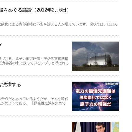
をめぐる議論（2012年2月6日）
に飲食による内部被曝に不安を訴える人が増えています。現状では、ほとん
か
務づける、原子力損害賠償・廃炉等支援機構
圧力容器の中に残っているデブリと呼ばれる
は激増する
の争点だと思っているようだが、そんな時代
たかのようである。 【原発推進派を集めて