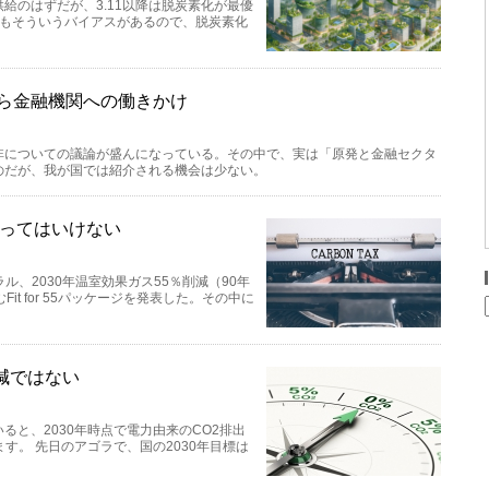
給のはずだが、3.11以降は脱炭素化が最優
にもそういうバイアスがあるので、脱炭素化
から金融機関への働きかけ
非についての議論が盛んになっている。その中で、実は「原発と金融セクタ
のだが、我が国では紹介される機会は少ない。
煽ってはいけない
ル、2030年温室効果ガス55％削減（90年
t for 55パッケージを発表した。その中に
%減ではない
と、2030年時点で電力由来のCO2排出
す。 先日のアゴラで、国の2030年目標は