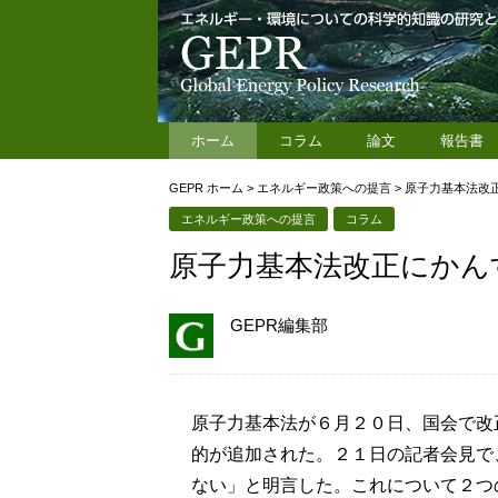
ホーム
コラム
論文
報告書
GEPR ホーム
>
エネルギー政策への提言
>
原子力基本法改
エネルギー政策への提言
コラム
原子力基本法改正にかん
GEPR編集部
原子力基本法が６月２０日、国会で改
的が追加された。２１日の記者会見で
ない」と明言した。これについて２つ