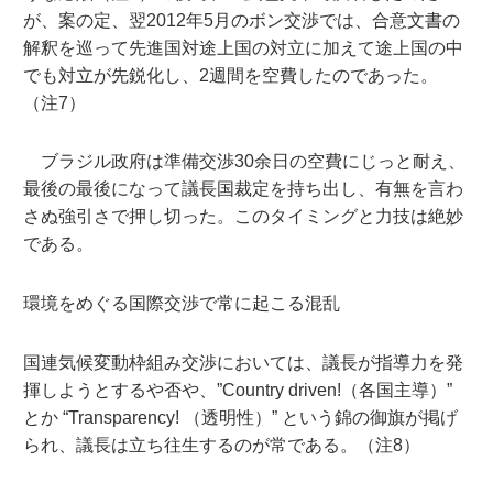
が、案の定、翌2012年5月のボン交渉では、合意文書の
解釈を巡って先進国対途上国の対立に加えて途上国の中
でも対立が先鋭化し、2週間を空費したのであった。
（注7）
ブラジル政府は準備交渉30余日の空費にじっと耐え、
最後の最後になって議長国裁定を持ち出し、有無を言わ
さぬ強引さで押し切った。このタイミングと力技は絶妙
である。
環境をめぐる国際交渉で常に起こる混乱
国連気候変動枠組み交渉においては、議長が指導力を発
揮しようとするや否や、”Country driven!（各国主導）”
とか “Transparency! （透明性）” という錦の御旗が掲げ
られ、議長は立ち往生するのが常である。（注8）