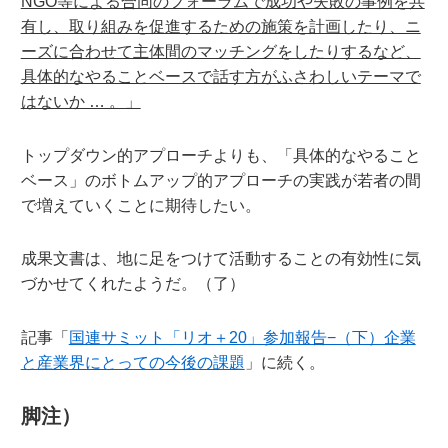
NGO等による合同のフォーラムで成功や失敗の事例を共
有し、取り組みを促進するための施策を計画したり、ニ
ーズに合わせて主体間のマッチングをしたりするなど、
具体的なやることベースで話す方がふさわしいテーマで
はないか … 。」
トップダウン的アプローチよりも、「具体的なやること
ベース」のボトムアップ的アプローチの実践が若者の間
で増えていくことに期待したい。
成果文書は、地に足をつけて活動することの有効性に気
づかせてくれたようだ。（了）
記事「
国連サミット「リオ＋20」参加報告−（下）企業
と産業界にとっての今後の課題
」に続く。
脚注）