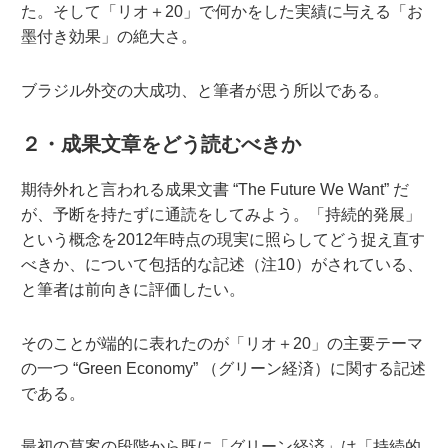
た。そして「リオ＋20」で何かをした実績に与える「お
墨付き効果」の絶大さ。
ブラジル外交の大成功、と筆者が思う所以である。
２・成果文章をどう読むべきか
期待外れと言われる成果文書 “The Future We Want” だ
が、予断を持たずに通読をしてみよう。「持続的発展」
という概念を2012年時点の現実に照らしてどう捉え直す
べきか、について包括的な記述（注10）がされている、
と筆者は前向きに評価したい。
そのことが端的に表れたのが「リオ＋20」の主要テーマ
の一つ “Green Economy” （グリーン経済）に関する記述
である。
最初の草案の段階から既に「グリーン経済」は「持続的