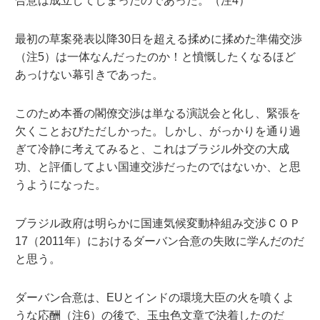
合意は成立してしまったのであった。（注4）
最初の草案発表以降30日を超える揉めに揉めた準備交渉
（注5）は一体なんだったのか！と憤慨したくなるほど
あっけない幕引きであった。
このため本番の閣僚交渉は単なる演説会と化し、緊張を
欠くことおびただしかった。しかし、がっかりを通り過
ぎて冷静に考えてみると、これはブラジル外交の大成
功、と評価してよい国連交渉だったのではないか、と思
うようになった。
ブラジル政府は明らかに国連気候変動枠組み交渉ＣＯＰ
17（2011年）におけるダーバン合意の失敗に学んだのだ
と思う。
ダーバン合意は、EUとインドの環境大臣の火を噴くよ
うな応酬（注6）の後で、玉虫色文章で決着したのだ