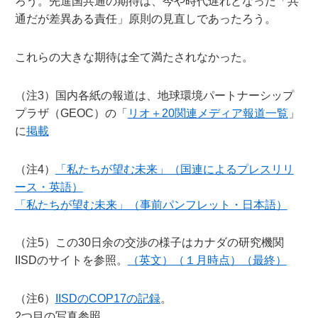
ろう。先進国共通の期待は、今や時代遅れとなった「共
通だが差異ある責任」原則の見直しであったろう。
これらの大きな期待は全て満たされなかった。
（注3）国内各紙の報道は、地球環境パートナーシップ
プラザ（GEOC）の「
リオ＋20関連メディア報道一覧
」
に
掲載
（注4）
「私たちが望む未来」（国連によるプレスリリ
ース・英語）
「私たちが望む未来」（事前パンフレット・日本語）
（注5）この30日余の交渉の様子はカナダの研究機関
IISDのサイトを参照。
（英文）（１月時点）
（最終）
（注6）
IISDのCOP17の記録
。
2つ目の写真参照