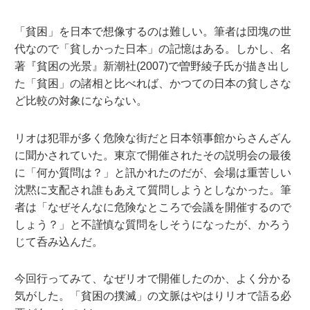
「貧困」を日本で想像するのは難しい。筆者は団塊の世
代なので「貧しかった日本」の記憶はある。しかし、名
著『貧困の光景』新潮社(2007)で曽野綾子氏が描き出し
た「貧困」の諸相と比べれば、かつての日本の貧しさな
ど比較の対象にならない。
リオは犯罪が多く危険な街だと日本領事館からさんざん
に聞かされていた。東京で開催されたその説明会の最後
に「何か質問は？」と訊かれたのだが、会場は重苦しい
沈黙に支配され誰もあえて質問しようとしなかった。筆
者は「なぜそんなに危険なところで会議を開催するので
しょう？」と不謹慎な質問をしそうになったが、かろう
じて呑み込んだ。
今回行ってみて、なぜリオで開催したのか、よく分かる
気がした。「貧困の撲滅」の文脈はやはりリオで語る必