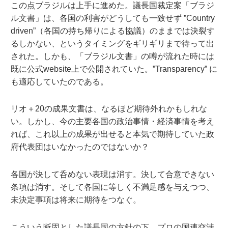
この点ブラジルは上手に進めた。議長国裁定案「ブラジ
ル文書」は、各国の利害がどうしても一致せず ”Country
driven”（各国の持ち帰りによる協議）のままでは決裂す
るしかない、というタイミングをギリギリまで待って出
された。しかも、「ブラジル文書」の噂が流れた時には
既に公式website上で公開されていた。”Transparency” に
も適応していたのである。
リオ＋20の成果文書は、なるほど期待外れかもしれな
い。しかし、今の主要各国の政治事情・経済事情を考え
れば、これ以上の成果が出せると本気で期待していた政
府代表団はいなかったのではないか？
各国が決して呑めない表現は消す。決して合意できない
条項は消す。そして各国に等しく不満足感を与えつつ、
未決定事項は将来に期待をつなぐ。
こういう断固とした議長国の方針の下、プロの国連交渉