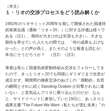
（本文）
１・リオの交渉プロセスをどう読み解くか
1992年のリオサミット20周年を期して開催された国連持
続発展会議（通称「リオ＋20」）に対する評価は様々で
ある（注1）。期待が大きければ失望も大きい。大きな
期待を寄せていた人たちの間では、「何の成果も上げな
かった」との声が高く、またそのような報道も読むが、
本当にそうだろうか？ （注2）（注3）
筆者は長らく国連気候変動枠組み交渉をフォローしてき
たので、きっとリオ＋20でも同様にギリギリまで合意が
成立せず、閣僚間の徹夜交渉のあげくの「感動的」合意
の瞬間とそれに続くStanding Ovation が目撃されるに違
いない、と意気込んでリオに乗り込んだのだが、なん
と、サイドイベントに参加していた19日に、あっさりと
成果文書 “The Future We Want（私たちが望む未来）” の