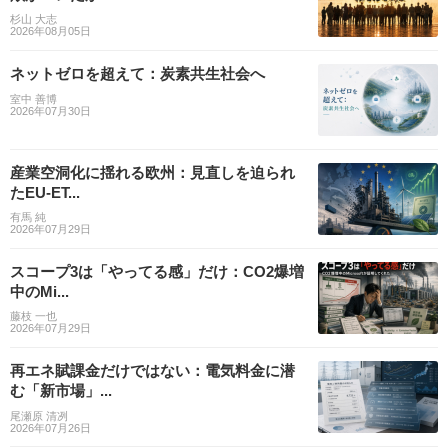
杉山 大志
2026年08月05日
ネットゼロを超えて：炭素共生社会へ
室中 善博
2026年07月30日
産業空洞化に揺れる欧州：見直しを迫られ
たEU-ET...
有馬 純
2026年07月29日
スコープ3は「やってる感」だけ：CO2爆増
中のMi...
藤枝 一也
2026年07月29日
再エネ賦課金だけではない：電気料金に潜
む「新市場」...
尾瀬原 清冽
2026年07月26日