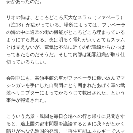
要があったのだ。
リオの街は、ところどころ広大なスラム（ファベーラ）
（注13）が広がっている。場所によっては、ファベーラ
の海の中に通常の街の機能がところどころ埋まっている
ようにすら見える。夜は明るく電灯が点りとてもスラム
とは見えないが、電気は不法に近くの配電線からひっぱ
ってきたものだそうだ。そして内部は犯罪組織が取り仕
切っているらしい。
会期中にも、某領事館の車がファベーラに迷い込んでマ
シンガンを手にした自警団にとり囲まれたあげく軍の武
装ヘリコプターによってかろうじて救出された、という
事件が報道された。
こういう光景・風聞を毎日会場への行き帰りに見聞きす
ると、途上国の都市問題を議論するときに我々がとかく
陥りがちな先進国的発想、「再生可能エネルギーでスマ