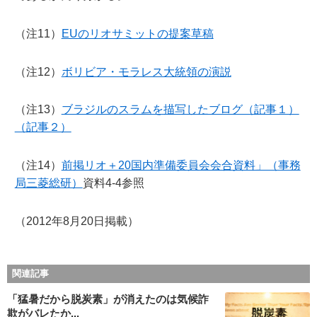
（注11）
EUのリオサミットの提案草稿
（注12）
ボリビア・モラレス大統領の演説
（注13）
ブラジルのスラムを描写したブログ（記事１）
（記事２）
（注14）
前掲リオ＋20国内準備委員会会合資料」（事務
局三菱総研）
資料4-4参照
（2012年8月20日掲載）
関連記事
「猛暑だから脱炭素」が消えたのは気候詐
欺がバレたか...