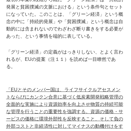
発展と貧困撲滅の文脈における」という条件句とセット
になっていた。このことは、「グリーン経済」という概
念の中に「持続的発展」や「貧困撲滅」という概念は自
動的には含まれないのでわざわざ断り書きをする必要が
あった、という事情を端的に表している。
「グリーン経済」の定義がはっきりしない、とよく言わ
れるが、EUの提案（注１１）を読めば一目瞭然であ
る。
「EUとそのメンバー国は、ライフサイクルアセスメン
トならびにカンクン合意に基づく低炭素開発戦略管理の
全面的な実施により資源効率を向上させ物質の持続可能
な管理を行うことの重要性を強調する。資源の価格・サ
ービスの価格に環境外部性を反映すること、そして負の
外部コストと非経済性に対してマイナスの動機付けをす