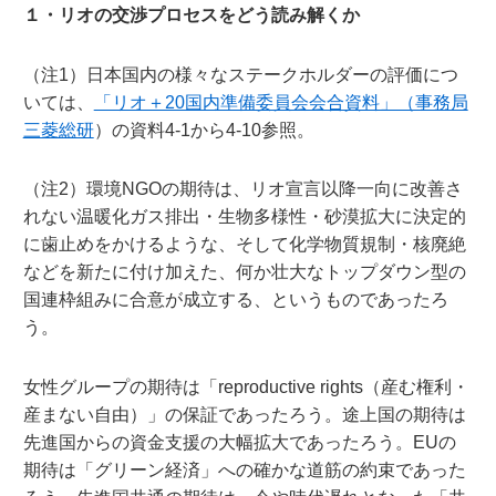
１・リオの交渉プロセスをどう読み解くか
（注1）日本国内の様々なステークホルダーの評価につ
いては、
「リオ＋20国内準備委員会会合資料」（事務局
三菱総研
）の資料4-1から4-10参照。
（注2）環境NGOの期待は、リオ宣言以降一向に改善さ
れない温暖化ガス排出・生物多様性・砂漠拡大に決定的
に歯止めをかけるような、そして化学物質規制・核廃絶
などを新たに付け加えた、何か壮大なトップダウン型の
国連枠組みに合意が成立する、というものであったろ
う。
女性グループの期待は「reproductive rights（産む権利・
産まない自由）」の保証であったろう。途上国の期待は
先進国からの資金支援の大幅拡大であったろう。EUの
期待は「グリーン経済」への確かな道筋の約束であった