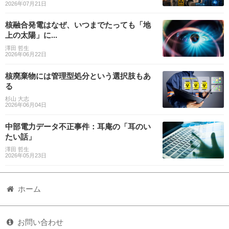
2026年07月21日
核融合発電はなぜ、いつまでたっても「地
上の太陽」に...
澤田 哲生
2026年06月22日
核廃棄物には管理型処分という選択肢もあ
る
杉山 大志
2026年06月04日
中部電力データ不正事件：耳庵の「耳のい
たい話」
澤田 哲生
2026年05月23日
ホーム
お問い合わせ