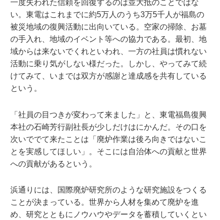
一度失われた信頼を回復するのは並大抵のことではな
い。東電はこれまでに約5万人のうち3万5千人が福島の
被災地域の復興活動に出向いている。空家の掃除、お墓
の手入れ、地域のイベント等への協力である。最初、地
域からは来ないでくれといわれ、一方の社員は慣れない
活動に乗り気がしない様だった。しかし、やってみて続
けてみて、いまでは双方が感謝と達成感を共有している
という。
「社員の目つきが変わって来ました」と、東電福島復興
本社の石崎芳行副社長が少しだけはにかんだ。その口を
次いででて来たことは「廃炉作業は後ろ向きではないこ
とを実感してほしい」。そこには自治体への貢献と世界
への貢献があるという。
浜通りには、国際廃炉研究所のような研究施設をつくる
ことが決まっている。世界から人材を集めて廃炉を進
め、研究とともにノウハウやデータを蓄積していくとい