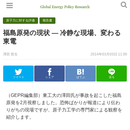
原子力に対する評価
報告書
福島原発の現状 — 冷静な現場、変わる
東電
澤田 哲生
2014年03月03日 11:00
ツイート
シェア
はてぶ
送る
（GEPR編集部）東工大の澤田氏が事故を起こした福島
原発を2月視察しました。恐怖ばかりが報道により伝わ
りがちの現場ですが、原子力工学の専門家による観察を
紹介します。