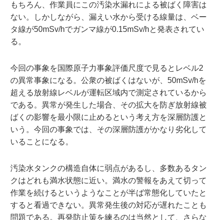
もちろん、作業員にこの汚染水漏れによる被ばく障害は
ない。しかしながら、漏えい水から受ける線量は、ベー
タ線が50mSv/hでガンマ線が0.15mSv/hと発表されてい
る。
今回の事象を国際原子力事象評価尺度で見るとレベル2
の異常事象になる。公衆の被ばくはないが、50mSv/hを
超える放射線レベルが運転区域内で測定されているから
である。異常が発生した場合、その拡大を防ぎ放射線被
ばくの影響を最小限に止めるという考え方を深層防護と
いう。今回の事象では、その深層防護がかなり劣化して
いることになる。
汚染水タンクの構造自体に弱点があるし、多数あるタン
クはどれも満水状態に近い。満水の警報をあえて切って
作業を続けるというようなことが半ば常態化していたと
すると看過できない。異常発生後の対応が遅れたことも
問題である。再発防止策を練るのは当然として、さらな