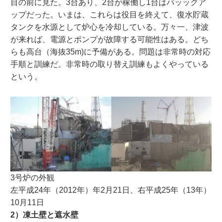
目の前に見た。3台あり、2台が稼働し1台はバッックア
ップだった。いまは、これらは役目を終えて、復水貯蔵
タンクを水源として炉心を冷却している。万々一、津波
が来れば、電源とポンプが故障する可能性はある。どち
らも高台（海抜35m)に予備がある。問題は非常時の対応
手順と訓練だ。非常時の取り替え訓練もよくやっている
という。
3号炉の外観
左平成24年（2012年）年2月21日、右平成25年（13年）
10月11日
2）凍土壁と遮水壁