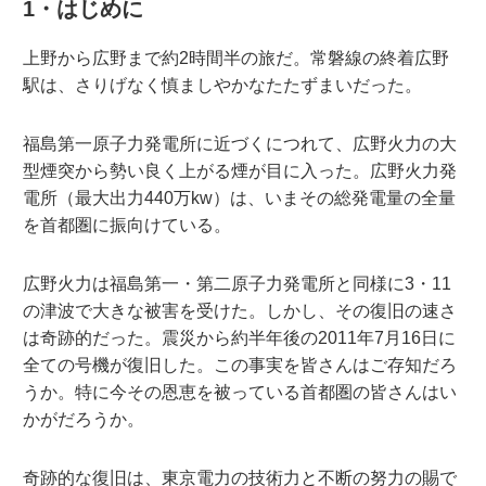
1・はじめに
上野から広野まで約2時間半の旅だ。常磐線の終着広野
駅は、さりげなく慎ましやかなたたずまいだった。
福島第一原子力発電所に近づくにつれて、広野火力の大
型煙突から勢い良く上がる煙が目に入った。広野火力発
電所（最大出力440万kw）は、いまその総発電量の全量
を首都圏に振向けている。
広野火力は福島第一・第二原子力発電所と同様に3・11
の津波で大きな被害を受けた。しかし、その復旧の速さ
は奇跡的だった。震災から約半年後の2011年7月16日に
全ての号機が復旧した。この事実を皆さんはご存知だろ
うか。特に今その恩恵を被っている首都圏の皆さんはい
かがだろうか。
奇跡的な復旧は、東京電力の技術力と不断の努力の賜で