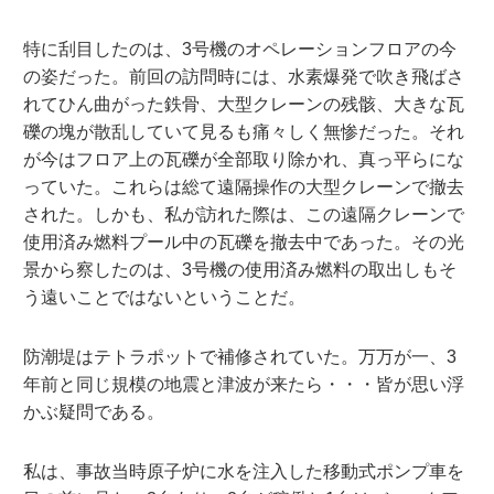
特に刮目したのは、3号機のオペレーションフロアの今
の姿だった。前回の訪問時には、水素爆発で吹き飛ばさ
れてひん曲がった鉄骨、大型クレーンの残骸、大きな瓦
礫の塊が散乱していて見るも痛々しく無惨だった。それ
が今はフロア上の瓦礫が全部取り除かれ、真っ平らにな
っていた。これらは総て遠隔操作の大型クレーンで撤去
された。しかも、私が訪れた際は、この遠隔クレーンで
使用済み燃料プール中の瓦礫を撤去中であった。その光
景から察したのは、3号機の使用済み燃料の取出しもそ
う遠いことではないということだ。
防潮堤はテトラポットで補修されていた。万万が一、3
年前と同じ規模の地震と津波が来たら・・・皆が思い浮
かぶ疑問である。
私は、事故当時原子炉に水を注入した移動式ポンプ車を