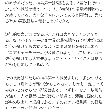
の原子炉だった。福島第一は3基もある。3基それぞれに
少しずつ状態が違う。つまり、3者3様の溶融燃料取出し
が待っている。大きなチャレンジであると同時に、異な
る3つの実践経験を積むことができる。
逆説的な言い方になるが、これは大きなチャンスであ
る。なぜか！？−−—いま世界の最先端を行く軽水炉には
炉心が融けても大丈夫なように溶融燃料を受け止める
〝コアキャッチャー〟が装備されようとしている。万一
炉心が融けても大丈夫なように・・・ということは炉心
溶融を想定しているのだ。
その状況は私たちの福島第一の状況よりは、多少なりと
もまし（過酷さが軽い)かもしれない。しかし、起こって
みないと分からない部分はある。いずれにせよ、放射能
が強く、人が容易に近づけない環境で、溶融し固化した
燃料の取出しは必須である。そのとき、福島第一の経験
とノウハウが間違いなく役立つ。