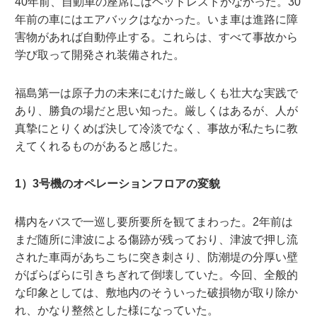
40年前、自動車の座席にはヘッドレストがなかった。30
年前の車にはエアバックはなかった。いま車は進路に障
害物があれば自動停止する。これらは、すべて事故から
学び取って開発され装備された。
福島第一は原子力の未来にむけた厳しくも壮大な実践で
あり、勝負の場だと思い知った。厳しくはあるが、人が
真摯にとりくめば決して冷淡でなく、事故が私たちに教
えてくれるものがあると感じた。
1）3号機のオペレーションフロアの変貌
構内をバスで一巡し要所要所を観てまわった。2年前は
まだ随所に津波による傷跡が残っており、津波で押し流
された車両があちこちに突き刺さり、防潮堤の分厚い壁
がばらばらに引きちぎれて倒壊していた。今回、全般的
な印象としては、敷地内のそういった破損物が取り除か
れ、かなり整然とした様になっていた。