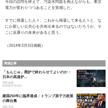
今回の訪問を終えて、汚染水問題を抱えながらも、東京
電力が変わりつつあることを実感した。
すでに帰還した人々、これから帰還して来る人々と、な
にか新しい公共心を共有出来るのではないだろうか。そ
こに浜通りの未来があると思う。
（2014年3月3日掲載）
関連記事
「もんじゅ」廃炉で終わらせてよいのか：
日本の高速炉...
早野 睦彦
2026年07月22日
建国250年に臨界達成：トランプ原子力政策
の舞台裏
澤田 哲生