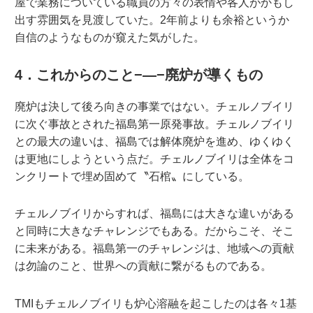
屋で業務についている職員の方々の表情や各人がかもし
出す雰囲気を見渡していた。2年前よりも余裕というか
自信のようなものが窺えた気がした。
4．これからのこと−—−廃炉が導くもの
廃炉は決して後ろ向きの事業ではない。チェルノブイリ
に次ぐ事故とされた福島第一原発事故。チェルノブイリ
との最大の違いは、福島では解体廃炉を進め、ゆくゆく
は更地にしようという点だ。チェルノブイリは全体をコ
ンクリートで埋め固めて〝石棺〟にしている。
チェルノブイリからすれば、福島には大きな違いがある
と同時に大きなチャレンジでもある。だからこそ、そこ
に未来がある。福島第一のチャレンジは、地域への貢献
は勿論のこと、世界への貢献に繋がるものである。
TMIもチェルノブイリも炉心溶融を起こしたのは各々1基