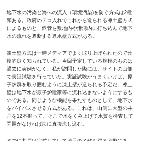
地下水の汚染と海への流入（環境汚染)を防ぐ方式は2種
類ある。政府のテコ入れでこれから造られる凍土壁方式
によるものと、鉄管を敷地内や港湾内に打ち込んで地下
水の流れを遮断する遮水壁方式がある。
凍土壁方式は一時メディアでよく取り上げられたので比
較的良く知られている。今回予定している規模のものは
過去に実例がなく、私が訪問した際には、サイトの山側
で実証試験を行っていた。実証試験がうまくいけば、原
子炉群を取り囲むように凍土壁が造られる予定だ。凍土
壁は地下水が原子炉建家等に流れ込まないようにするも
のである。同じような機能を果たすものとして、地下水
をバイパスさせる方式がある。これは、山側に大型の井
戸を12本掘って、そこで水をくみ上げて水質を検査して
問題がなければ海に直接流し込む。
すでに井戸は完成していて地元の了解を得る段階にあ