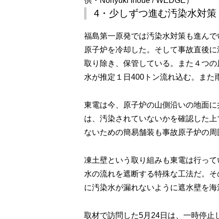
供・Noriyuki Inoue / WEDGE）
4・少しずつ進む汚染水対策
福島第一原発では汚染水対策も進んで
原子炉を冷却した。そして事故直後に
取り除き、保管している。また４つの
水が推定１日400トン流れ込む。また
東電は今、原子炉の山側沿いの地面に
は、汚染されていないかを確認した上
ないための簡易舗装も事故原子炉の周
凍土壁という取り組みも東電は行って
水の流れを遮断する特殊な工法だ。そ
に汚染水が漏れないように遮水壁を海
取材で訪問した5月24日は、一時停止