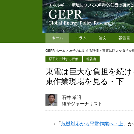
ホーム
コラム
論文
報告書
GEPR ホーム
>
原子力に対する評価
>
東電は巨大な負担を続
原子力に対する評価
報告書
東電は巨大な負担を続け
束作業現場を見る・下
石井 孝明
経済ジャーナリスト
（「
危機対応から平常作業へ・上
」か