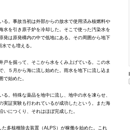
いる。事故当初は外部からの放水で使用済み核燃料や
海水を引き原子炉を冷却した。そこで使った汚染水を
原発は原発構内の中で低地にある。その周囲から地下
雨水でも増える。
井戸を掘って、そこから水をくみ上げている。この水
で、５月から海に流し始めた。雨水を地下に流し込ま
囲で始めた。
いる。特殊な薬品を地中に流し、地中の水を凍らせ、
の実証実験も行われているが成功したという。また海
沿いにつくり、それはほぼ完成した。
した多核種除去装置（ALPS）が稼働を始めた。これ