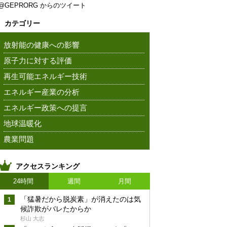
@GEPRORG からのツイート
カテゴリー
放射能の健康への影響
原子力に対する評価
再生可能エネルギー技術
エネルギー産業の分析
エネルギー政策への提言
地球温暖化
農業問題
アクセスランキング
24時間
週間
月間
「猛暑だから脱炭素」が消えたのは気
候詐欺がバレたからか
杉山 大志