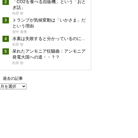
「CO2を食べる自販機」という「おと
ぎ話」
松田 智
トランプが気候変動は「いかさま」だ
という理由
室中 善博
水素は失敗すると分かっているのに…
松田 智
呆れたアンモニア狂騒曲：アンモニア
発電大国への道・・？？
松田 智
過去の記事