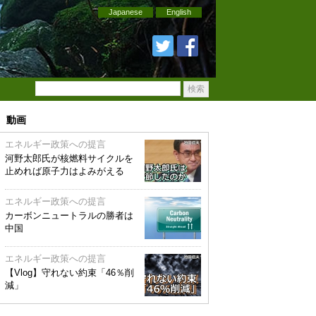
Japanese
English
動画
エネルギー政策への提言
河野太郎氏が核燃料サイクルを
止めれば原子力はよみがえる
エネルギー政策への提言
カーボンニュートラルの勝者は
中国
エネルギー政策への提言
【Vlog】守れない約束「46％削
減」