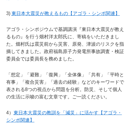
3)
東日本大震災が教えるもの【アゴラ・シンポ関連】
アゴラ・シンポジウムで基調講演『東日本大震災が教え
るもの』を行う畑村洋太郎氏に、寄稿をいただきまし
た。畑村氏は震災前から災害、原発、津波のリスクを指
摘してきました。政府福島原子力発電所事故調査・検証
委員会では委員長を務めました。
「想定」「避難」「復興」「全体像」「共有」「平時と
有事」「複合災害」「過去の経験」などのキーワードで
表される8つの視点から問題を分析。防災、そして個人
の生活に示唆の富む文章です。ご一読ください。
4）
東日本大震災の教訓を「減災」に活かす【アゴラ・
シンポ関連】