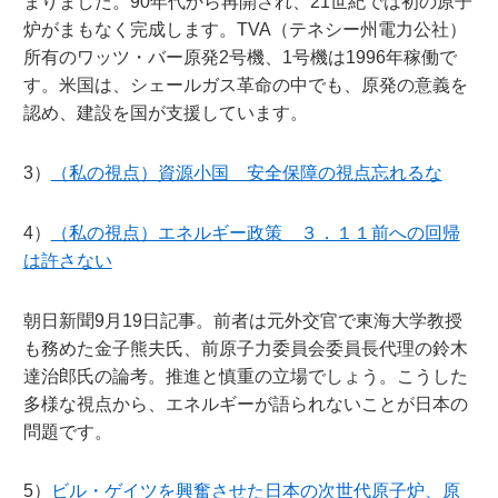
まりました。90年代から再開され、21世紀では初の原子
炉がまもなく完成します。TVA（テネシー州電力公社）
所有のワッツ・バー原発2号機、1号機は1996年稼働で
す。米国は、シェールガス革命の中でも、原発の意義を
認め、建設を国が支援しています。
3）
（私の視点）資源小国 安全保障の視点忘れるな
4）
（私の視点）エネルギー政策 ３．１１前への回帰
は許さない
朝日新聞9月19日記事。前者は元外交官で東海大学教授
も務めた金子熊夫氏、前原子力委員会委員長代理の鈴木
達治郎氏の論考。推進と慎重の立場でしょう。こうした
多様な視点から、エネルギーが語られないことが日本の
問題です。
5）
ビル・ゲイツを興奮させた日本の次世代原子炉、原