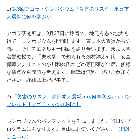
1)
第3回アゴラ・シンポジウム「災害のリスク 東日本
大震災に何を学ぶか」
アゴラ研究所は、9月27日に静岡で、地元有志の協力を
得て、シンポジウムを開催します。東日本大震災からの
教訓、そしてエネルギー問題を語り合います。東京大学
名誉教授で、「失敗学」で知られる畑村洋太郎氏、安全
保障アナリストの小川和久氏などの専門家が出席。多様
な観点から問題を考えます。聴講は無料、ぜひご参加く
ださい。詳細は上記記事で。
2)
「災害のリスク―東日本大震災から何を学ぶか」パン
フレット【アゴラ・シンポ関連】
シンポジウムのパンフレットを作成しました。当日のプ
ログラムにもなります。自由にお使いください。
（PDF
はこちら）