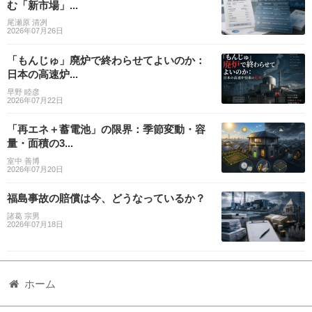
む「新市場」...
尾瀬原 清冽
2026年07月26日
「もんじゅ」廃炉で終わらせてよいのか：
日本の高速炉...
早野 睦彦
2026年07月22日
「再エネ＋蓄電池」の限界：季節変動・容
量・面積の3...
室中 善博
2026年07月20日
福島事故の賠償は今、どうなっているか？
諸葛 宗男
2026年07月18日
ホーム