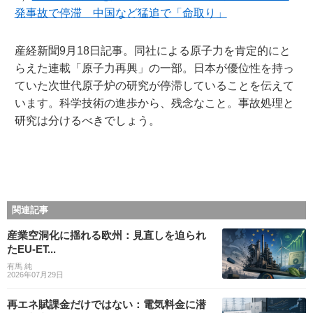
発事故で停滞 中国など猛追で「命取り」
産経新聞9月18日記事。同社による原子力を肯定的にと
らえた連載「原子力再興」の一部。日本が優位性を持っ
ていた次世代原子炉の研究が停滞していることを伝えて
います。科学技術の進歩から、残念なこと。事故処理と
研究は分けるべきでしょう。
関連記事
産業空洞化に揺れる欧州：見直しを迫られ
たEU-ET...
有馬 純
2026年07月29日
再エネ賦課金だけではない：電気料金に潜