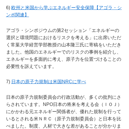
6)
欧州と米国から学ぶエネルギー安全保障【アゴラ・シ
ンポ関連】
アゴラ・シンポジウムの第2セッション「エネルギーの
選択と環境問題におけるリスクを考える」に出席いただ
く常葉大学経営学部教授の山本隆三氏に寄稿をいただき
ました。他国のエネルギーでのリスクの事例を紹介し、
エネルギーを多面的に考え、原子力を位置づけることの
必要性を訴えています。
7)
日本の原子力規制は米国NRCに学べ
日本の原子力規制委員会の行政活動が、多くの批判にさ
らされています。NPO日本の将来を考える会（ＩＯＪ）
にかかわる元エネルギー関係者が、優れた規制を行って
いるとされる米ＮＲＣ（原子力規制委員会）と日本を比
べました。制度、人材で大きな差があることが分かりま