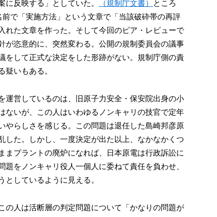
案に反映する」としていた。
（規制庁文書）
ところ
名前で「実施方法」という文章で「当該破砕帯の再評
入れた文章を作った。そして今回のピア・レビューで
針が恣意的に、突然変わる。公開の規制委員会の議事
議をして正式な決定をした形跡がない。規制庁側の責
る疑いもある。
を運営しているのは、旧原子力安全・保安院出身の小
はないが、この人はいわゆるノンキャリの技官で定年
いやらしさを感じる。この問題は退任した島崎邦彦原
乱した。しかし、一度決定が出た以上、なかなかくつ
ままプラントの廃炉になれば、日本原電は行政訴訟に
問題をノンキャリ役人一個人に委ねて責任を負わせ、
うとしているように見える。
この人は活断層の判定問題について「かなりの問題が