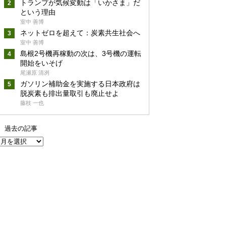
トランプが気候変動は「いかさま」だ
という理由
室中 善博
ネットゼロを超えて：炭素共生社会へ
室中 善博
島根2号機再稼動の次は、3号機の運転
開始をいそげ
尾瀬原 清冽
ガソリン補助金を実施する日本政府は
脱炭素も排出量取引も廃止せよ
藤枝 一也
過去の記事