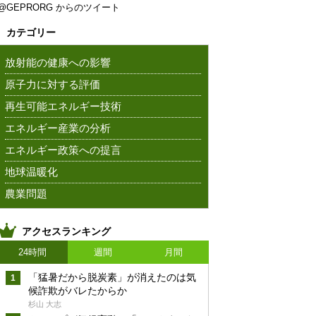
@GEPRORG からのツイート
カテゴリー
放射能の健康への影響
原子力に対する評価
再生可能エネルギー技術
エネルギー産業の分析
エネルギー政策への提言
地球温暖化
農業問題
アクセスランキング
24時間
週間
月間
「猛暑だから脱炭素」が消えたのは気
候詐欺がバレたからか
杉山 大志