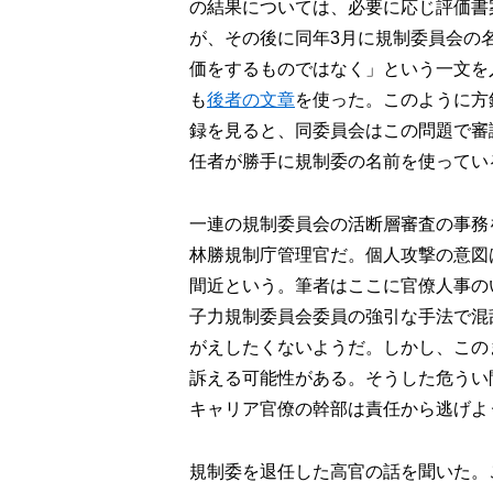
の結果については、必要に応じ評価書
が、その後に同年3月に規制委員会の
価をするものではなく」という一文を
も
後者の文章
を使った。このように方
録を見ると、同委員会はこの問題で審
任者が勝手に規制委の名前を使ってい
一連の規制委員会の活断層審査の事務
林勝規制庁管理官だ。個人攻撃の意図
間近という。筆者はここに官僚人事の
子力規制委員会委員の強引な手法で混
がえしたくないようだ。しかし、この
訴える可能性がある。そうした危うい
キャリア官僚の幹部は責任から逃げよ
規制委を退任した高官の話を聞いた。