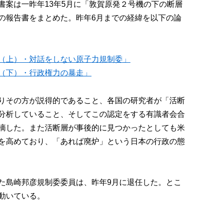
書案は一昨年13年5月に「敦賀原発２号機の下の断層
の報告書をまとめた。昨年6月までの経緯を以下の論
（上）・対話をしない原子力規制委」
（下）・行政権力の暴走」
りその方が説得的であること、各国の研究者が「活断
分析していること、そしてこの認定をする有識者会合
摘した。また活断層が事後的に見つかったとしても米
を高めており、「あれば廃炉」という日本の行政の態
た島崎邦彦規制委委員は、昨年9月に退任した。とこ
動いている。