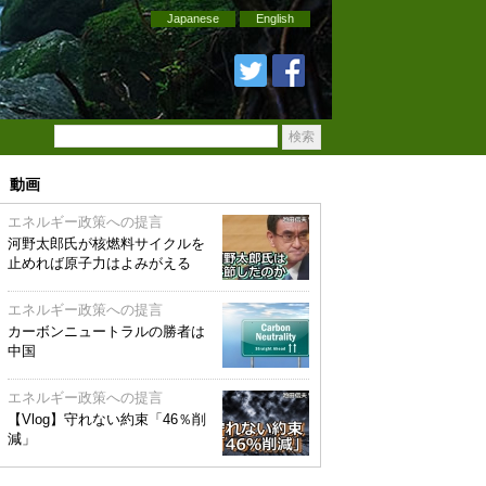
Japanese
English
動画
エネルギー政策への提言
河野太郎氏が核燃料サイクルを
止めれば原子力はよみがえる
エネルギー政策への提言
カーボンニュートラルの勝者は
中国
エネルギー政策への提言
【Vlog】守れない約束「46％削
減」