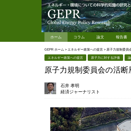
ホーム
コラム
論文
報告書
GEPR ホーム
>
エネルギー政策への提言
>
原子力規制委員
エネルギー政策への提言
原子力に対する評価
原子力規制委員会の活断
石井 孝明
経済ジャーナリスト