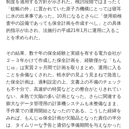
制度を適用する方針が示された。検討段階ではまったく
「蚊帳の外」に置かれていた原子力機構にとっては寝耳
に水の出来事であった。10月になるとさらに「使用前検
査中の設備であっても保全計画を作成すべし」との具体
的指示が出され、法施行の平成21年1月に運用に入るこ
とを求められた。
その結果、数十年の保全経験と実績を有する電力会社が
２～３年かけて作成した保全計画を、経験僅かな「もん
じゅ」は実質２ヶ月間で計画を取りまとめ、運用に入る
ことを余儀なくされた。軽水炉の見よう見まねで急造し
た保全計画は、過剰設定の上、文書上の不備のチェック
も不十分で、高速炉の特質などとの整合がとりきれてい
ない、未熟で欠陥の多い計画となった。さらに関連する
膨大なデータ管理用の計算機システムも未整備なまま、
手作業での運用開始となったのである。こうした経緯を
みれば、もんじゅ保全計画が欠陥品となった責任の半分
は、タイムリーな予告と適切な準備期間を与えなかった