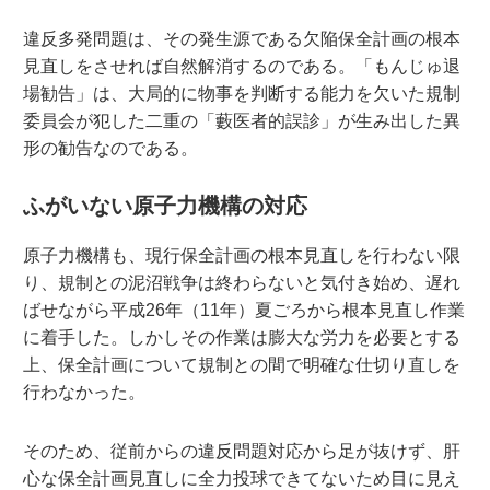
違反多発問題は、その発生源である欠陥保全計画の根本
見直しをさせれば自然解消するのである。「もんじゅ退
場勧告」は、大局的に物事を判断する能力を欠いた規制
委員会が犯した二重の「藪医者的誤診」が生み出した異
形の勧告なのである。
ふがいない原子力機構の対応
原子力機構も、現行保全計画の根本見直しを行わない限
り、規制との泥沼戦争は終わらないと気付き始め、遅れ
ばせながら平成26年（11年）夏ごろから根本見直し作業
に着手した。しかしその作業は膨大な労力を必要とする
上、保全計画について規制との間で明確な仕切り直しを
行わなかった。
そのため、従前からの違反問題対応から足が抜けず、肝
心な保全計画見直しに全力投球できてないため目に見え