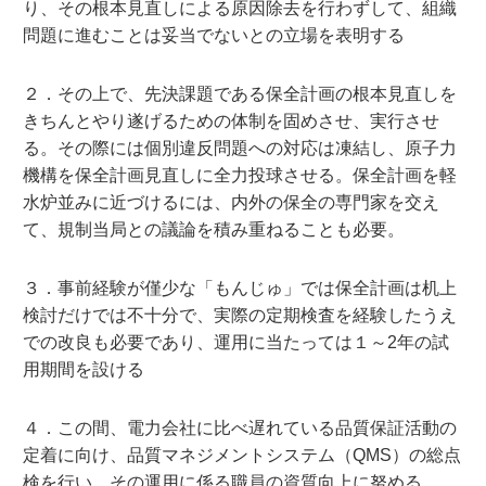
り、その根本見直しによる原因除去を行わずして、組織
問題に進むことは妥当でないとの立場を表明する
２．その上で、先決課題である保全計画の根本見直しを
きちんとやり遂げるための体制を固めさせ、実行させ
る。その際には個別違反問題への対応は凍結し、原子力
機構を保全計画見直しに全力投球させる。保全計画を軽
水炉並みに近づけるには、内外の保全の専門家を交え
て、規制当局との議論を積み重ねることも必要。
３．事前経験が僅少な「もんじゅ」では保全計画は机上
検討だけでは不十分で、実際の定期検査を経験したうえ
での改良も必要であり、運用に当たっては１～2年の試
用期間を設ける
４．この間、電力会社に比べ遅れている品質保証活動の
定着に向け、品質マネジメントシステム（QMS）の総点
検を行い、その運用に係る職員の資質向上に努める