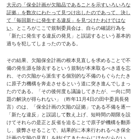
大元の「保全計画が欠陥品であることを示すいろいろな
証拠」を数次にわたって見つけ出したのであって、決し
て「毎回新たに発生する違反」を見つけたわけではな
い
。ところがここで規制委員会は、自らの確認行為を
「新たに発生する違反の発見」と誤認するという基本的
過ちを犯してしまったのである。
その結果、欠陥保全計画の根本見直しを求めることで不
備の発生源を除去するという規制が本来取るべき道を忘
れ、その欠陥から派生する個別的な不備のもぐらたたき
に原子力機構を奔走させるという道に突き進んでしまっ
たのである。「その後何度も議論してきたが、一向に問
題の解決が得られない」（昨年11月4日の田中委員長発
言）のは、「保全計画の欠陥の証拠」である不備を逐一
「新たな違反」と誤認して数え上げ、短時間の期限を設
けてそれらの是正と反省を迫ることで原子炉機構を翻弄
し、疲弊させることで、結果的に本来行われるべき保全
計画の欠陥の見直しを妨げてきたからにほかならない。