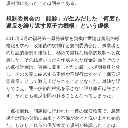
規制側にあったことは明白である。
規制委員会の「誤診」が生みだした「何度も
違反を繰り返す原子力機構」という虚像
2011年3月の福島第一原発事故を契機に世論は規制の厳
格化を求め、改組後の規制庁と規制委員会は、事業者と
の対話的姿勢を排除し、極めて厳格な検察的規制へと変
身した。その結果いったん作成された保全計画とその下
の点検計画は、容易に変更しがたい厳しい規制要件と化
し、その欠陥に由来する不備や不履行はすべて「保安規
定違反」として数え上げられることとなった。単純な誤
りでさえ、逐一技術的根拠を示さない限り修正は許され
ず、それらも違反を問われることとなってしまった。
「点検漏れ」問題後に行われた一連の保安検査で、急造
保全計画の欠陥に由来する不備が次々と洗い出され始め
た。しかしこれらの保安検査で規制が確認したことは、