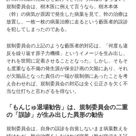
規制委員会は、樹木医に例えて言うなら、樹木本体
（幹）の病気が原因で発生した病葉を見て、幹の治療は
放置し、一枚一枚の病葉治療に走るという藪医者的誤診
を犯してしまったのである。
規制委員会の上記のような藪医者的対応は、「何度も違
反を繰り返す原子力機構」というイメージを生み出し、
それを世間に定着させることとなった。しかし、そもそ
も度重なる不備の発生源が保全計画の欠陥にあり、それ
が欠陥品となった責任の一端が規制側にあったことを考
え合わせれば、規制委員会の対応は全く公正さを欠く不
当な仕打ちと言わざるを得ない。
「もんじゅ退場勧告」は、規制委員会の二重
の「誤診」が生み出した異形の勧告
規制委員会は、自身の誤診を自覚しないまま病葉数えを