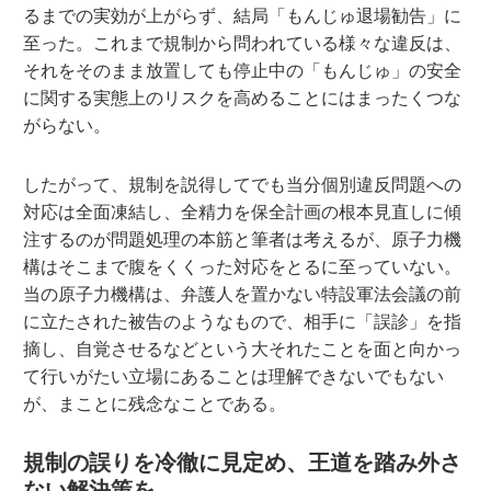
るまでの実効が上がらず、結局「もんじゅ退場勧告」に
至った。これまで規制から問われている様々な違反は、
それをそのまま放置しても停止中の「もんじゅ」の安全
に関する実態上のリスクを高めることにはまったくつな
がらない。
したがって、規制を説得してでも当分個別違反問題への
対応は全面凍結し、全精力を保全計画の根本見直しに傾
注するのが問題処理の本筋と筆者は考えるが、原子力機
構はそこまで腹をくくった対応をとるに至っていない。
当の原子力機構は、弁護人を置かない特設軍法会議の前
に立たされた被告のようなもので、相手に「誤診」を指
摘し、自覚させるなどという大それたことを面と向かっ
て行いがたい立場にあることは理解できないでもない
が、まことに残念なことである。
規制の誤りを冷徹に見定め、王道を踏み外さ
ない解決策を