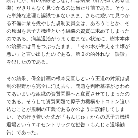
続けたが、幹の治療をしなければ病葉（幹が病である証
拠）がきりもなく見つかるのは当たり前である。そうし
た単純な道理も認識できないまま、さらに続いて見つか
る不備に業を煮やした規制委員会は、あろうことか、そ
の原因を原子力機構という組織の資質に求めてしまった
のである。病葉退治がうまく進まない状況に、樹木本体
の治療には目をつぶったまま、「その木が生える土壌が
悪い」と言い出したのである。第２の的外れな「誤診」
を犯したのである。
その結果、保全計画の根本見直しという王道の対策は規
制の視野から完全に消え去り、問題を判断基準がきわめ
てあいまいな組織の資質問題へと変質させてしまったの
である。そうして資質問題で原子力機構をトコトン追い
込むことが規制の正義であるかのように誤解してしま
い、その行き着いた先が「もんじゅ」からの原子力機構
退場というエキセントリックな勧告（もんじゅ退場勧
告）であった。