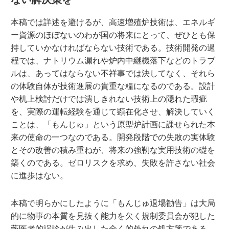
本稿では詳述を避けるが、高速増殖炉技術は、エネルギ
ー資源のほぼないのわが国の将来にとって、ぜひとも保
持していかなければならない技術である。技術開発の過
程では、ナトリウム漏れや炉内中継機落下などのトラブ
ルは、あってはならない不祥事では決してなく、それら
の体験自体が技術進展の貴重な糧になるのである。設計
や机上検討だけでは潰しきれない技術上の隠れた瑕疵
を、実際の運転経験を通じて顕在化させ、解決していく
ことは、「もんじゅ」という原型炉計画に課せられた本
来の使命の一つなのである。開発段階での失敗の実体験
とその改善の積み重ねが、将来の強靭な実用技術の礎を
築くのである。ゼロリスクを求め、失敗を許さない社会
に進歩はない。
本稿で明らかにしたように「もんじゅ退場勧告」は大局
的に物事の本質を見抜く能力を欠く規制委員会が犯した
藪医者的誤診が生み出した全く的外れの処方箋である。