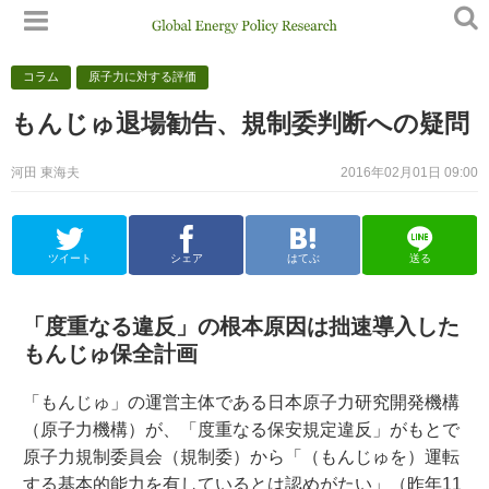
コラム
原子力に対する評価
もんじゅ退場勧告、規制委判断への疑問
河田 東海夫
2016年02月01日 09:00
ツイート
シェア
はてぶ
送る
「度重なる違反」の根本原因は拙速導入した
もんじゅ保全計画
「もんじゅ」の運営主体である日本原子力研究開発機構
（原子力機構）が、「度重なる保安規定違反」がもとで
原子力規制委員会（規制委）から「（もんじゅを）運転
する基本的能力を有しているとは認めがたい」（昨年11