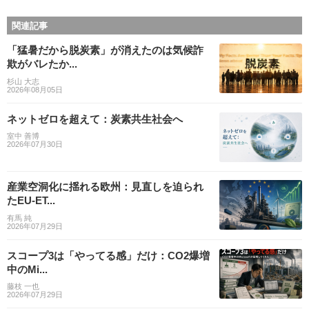
関連記事
「猛暑だから脱炭素」が消えたのは気候詐
欺がバレたか...
杉山 大志
2026年08月05日
ネットゼロを超えて：炭素共生社会へ
室中 善博
2026年07月30日
産業空洞化に揺れる欧州：見直しを迫られ
たEU-ET...
有馬 純
2026年07月29日
スコープ3は「やってる感」だけ：CO2爆増
中のMi...
藤枝 一也
2026年07月29日