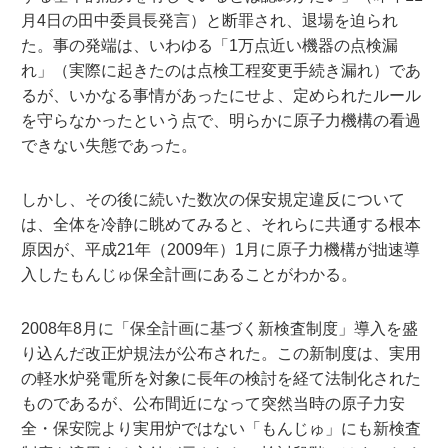
月4日の田中委員長発言）と断罪され、退場を迫られ
た。事の発端は、いわゆる「1万点近い機器の点検漏
れ」（実際に起きたのは点検工程変更手続き漏れ）であ
るが、いかなる事情があったにせよ、定められたルール
を守らなかったという点で、明らかに原子力機構の看過
できない失態であった。
しかし、その後に続いた数次の保安規定違反について
は、全体を冷静に眺めてみると、それらに共通する根本
原因が、平成21年（2009年）1月に原子力機構が拙速導
入したもんじゅ保全計画にあることがわかる。
2008年8月に「保全計画に基づく新検査制度」導入を盛
り込んだ改正炉規法が公布された。この新制度は、実用
の軽水炉発電所を対象に長年の検討を経て法制化された
ものであるが、公布間近になって突然当時の原子力安
全・保安院より実用炉ではない「もんじゅ」にも新検査