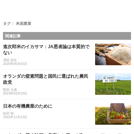
タグ：
米国農業
関連記事
進次郎米のイカサマ：JA悪者論は本質的で
ない
澤田 哲生
2025年06月02日
オランダの窒素問題と国民に選ばれた農民
政党
堅田 元喜
2023年03月23日
日本の有機農業のために
松田 智
2022年11月13日