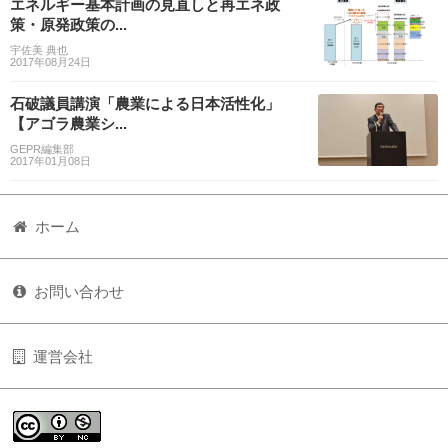
エネルギー基本計画の見直しと再エネ政
策・原発政策の...
宇佐美 典也
2017年08月24日
石破議員講演「農業による日本活性化」
【アゴラ農業シ...
GEPR編集部
2017年01月08日
ホーム
お問い合わせ
運営会社