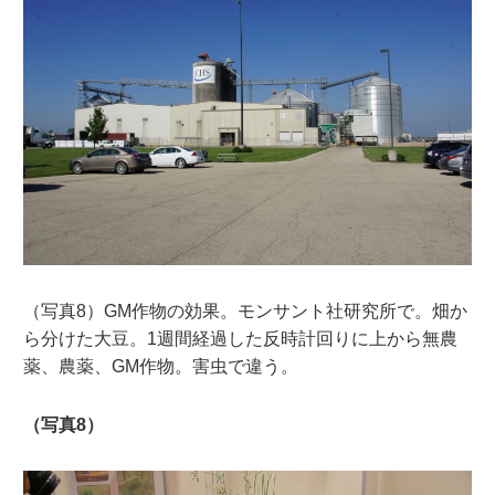
（写真8）GM作物の効果。モンサント社研究所で。畑か
ら分けた大豆。1週間経過した反時計回りに上から無農
薬、農薬、GM作物。害虫で違う。
（写真8）