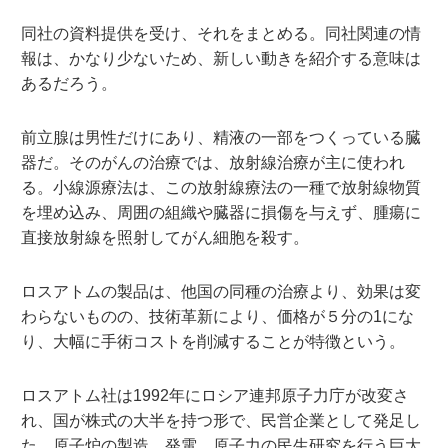
同社の資料提供を受け、それをまとめる。同社関連の情
報は、かなり少ないため、新しい動きを紹介する意味は
あるだろう。
前立腺は男性だけにあり、精液の一部をつくっている臓
器だ。そのがんの治療では、放射線治療が主に使われ
る。小線源療法は、この放射線療法の一種で放射線物質
を埋め込み、周囲の組織や臓器に損傷を与えず、腫瘍に
直接放射線を照射してがん細胞を殺す。
ロスアトムの製品は、他国の同種の治療より、効果は変
わらないものの、技術革新により、価格が５分の1にな
り、大幅に手術コストを削減することが特徴という。
ロスアトム社は1992年にロシア連邦原子力庁が改変さ
れ、国が株式の大半を持つ形で、民営企業として発足し
た。原子炉の製造、発電、原子力の民生研究を行う巨大