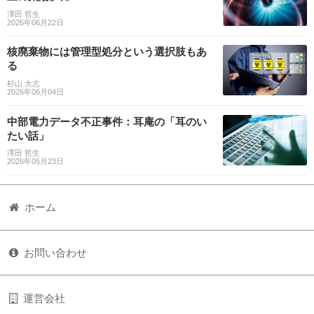
澤田 哲生
2026年06月22日
核廃棄物には管理型処分という選択肢もあ
る
杉山 大志
2026年06月04日
中部電力データ不正事件：耳庵の「耳のい
たい話」
澤田 哲生
2026年05月23日
ホーム
お問い合わせ
運営会社