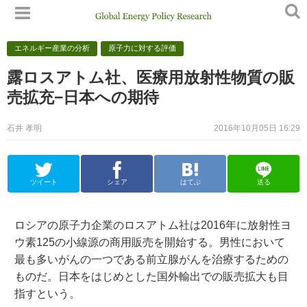
エネルギー産業の分析
原子力に対する評価
露ロスアトム社、医療用放射性物質の販
売拡充−日本への期待
石井 孝明
2016年10月05日 16:29
ツイート
シェア
はてぶ
送る
ロシアの原子力企業のロスアトム社は2016年に放射性ヨ
ウ素125の小線源の商用販売を開始する。男性において
最も多いがんの一つである前立腺がんを治療するための
ものだ。日本をはじめとした国外輸出での販売拡大も目
指すという。