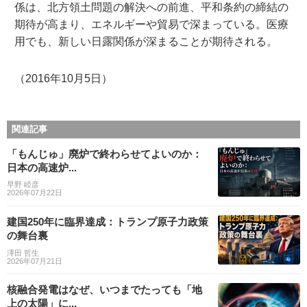
係は、北方領土問題の解決への前進、平和条約の締結の
期待が高まり、エネルギーや貿易で深まっている。医療
用でも、新しい日露関係が深まることが期待される。
（2016年10月5日）
関連記事
「もんじゅ」廃炉で終わらせてよいのか：
日本の高速炉...
早野 睦彦
2026年07月22日
建国250年に臨界達成：トランプ原子力政策
の舞台裏
澤田 哲生
2026年07月21日
核融合発電はなぜ、いつまでたっても「地
上の太陽」に...