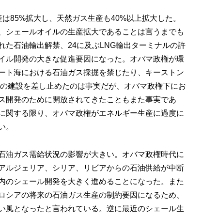
は85%拡大し、天然ガス生産も40%以上拡大した。
、シェールオイルの生産拡大であることは言うまでも
た石油輸出解禁、24に及ぶLNG輸出ターミナルの許
イル開発の大きな促進要因になった。オバマ政権が環
ート海における石油ガス採掘を禁じたり、キーストン
ンの建設を差し止めたのは事実だが、オバマ政権下にお
ス開発のために開放されてきたこともまた事実であ
に関する限り、オバマ政権がエネルギー生産に過度に
い。
石油ガス需給状況の影響が大きい。オバマ政権時代に
アルジェリア、シリア、リビアからの石油供給が中断
内のシェール開発を大きく進めることになった。また
ロシアの将来の石油ガス生産の制約要因になるため、
い風となったと言われている。逆に最近のシェール生