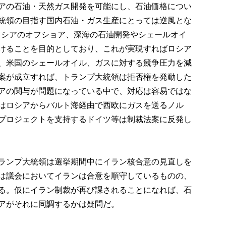
アの石油・天然ガス開発を可能にし、石油価格につい
統領の目指す国内石油・ガス生産にとっては逆風とな
でロシアのオフショア、深海の石油開発やシェールオイ
けることを目的としており、これが実現すればロシア
、米国のシェールオイル、ガスに対する競争圧力を減
案が成立すれば、トランプ大統領は拒否権を発動した
アの関与が問題になっている中で、対応は容易ではな
はロシアからバルト海経由で西欧にガスを送るノル
プロジェクトを支持するドイツ等は制裁法案に反発し
ランプ大統領は選挙期間中にイラン核合意の見直しを
は議会においてイランは合意を順守しているものの、
る。仮にイラン制裁が再び課されることになれば、石
アがそれに同調するかは疑問だ。