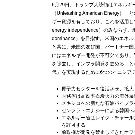
6月29日、トランプ大統領はエネル
（Unleashing American E
ギー資源を有しており、これを活用して
energy independence）のみならず
dominance）を目指す。米国の
と共に、米国の友好国、パートナー国
にはエネルギー開発が不可欠であり、
を除去し、インフラ開発を進める」と
代」を実現するために6つのイニシア
原子力セクターを復活させ、拡大
財務省は高効率石炭火力の海外展
メキシコへの新たな石油パイプラ
センプラ・エナジーによる韓国へ
エネルギー省はレイク・チャール
を許可する
前政権が開発を禁止してきたオフ