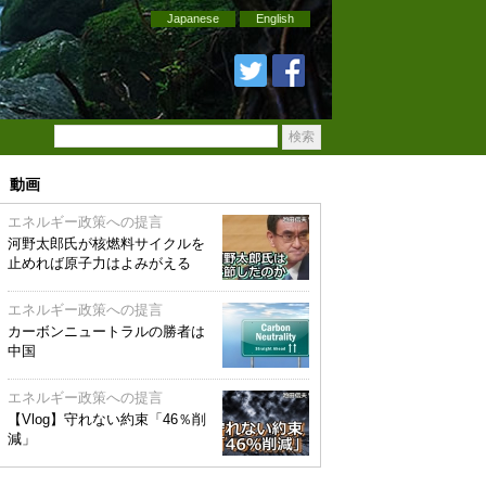
Japanese
English
動画
エネルギー政策への提言
河野太郎氏が核燃料サイクルを
止めれば原子力はよみがえる
エネルギー政策への提言
カーボンニュートラルの勝者は
中国
エネルギー政策への提言
【Vlog】守れない約束「46％削
減」