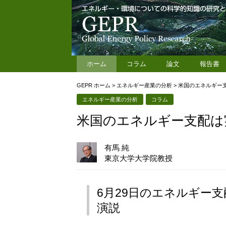
ホーム
コラム
論文
報告書
GEPR ホーム
>
エネルギー産業の分析
>
米国のエネルギー
エネルギー産業の分析
コラム
米国のエネルギー支配は
有馬 純
東京大学大学院教授
6月29日のエネルギー支配（Am
演説