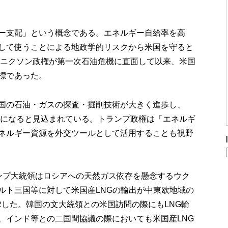
ー支配」という概念である。エネルギー自給率を高
して使うことによる地政学的リスクから米国を守ると
年にニクソン政権が第一次石油危機に直面して以来、米国
標であった。
国の石油・ガスの探査・掘削技術が大きく進歩し、
出国になると見込まれている。トランプ政権は「エネルギ
ネルギー資源を外交ツールとして活用することも視野
ンプ大統領はロシアへの天然ガス依存を懸念するウク
ルト三国等に対して米国産LNGの輸出が中東欧地域の
Rした。韓国の文大統領との米国訪問の際にもLNG輸
、インド等との二国間協議の際においても米国産LNG