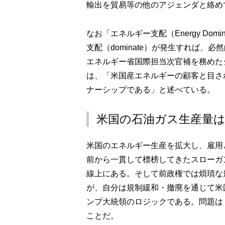
輸出を貿易等の他のアジェンダと絡め
なお「エネルギー支配（Energy Do
支配（dominate）が発生すれば、必
エネルギー省国際担当次官補を務めた
は、「米国産エネルギーの顧客と目さ
ナーシップである」と述べている。
米国の石油ガス生産量
米国のエネルギー生産を拡大し、雇用
前から一貫して標榜してきたスローガ
線上にある。そして前政権では煩瑣な
が、自分は規制緩和・撤廃を通じて米
ンプ大統領のロジックである。問題は
ことだ。