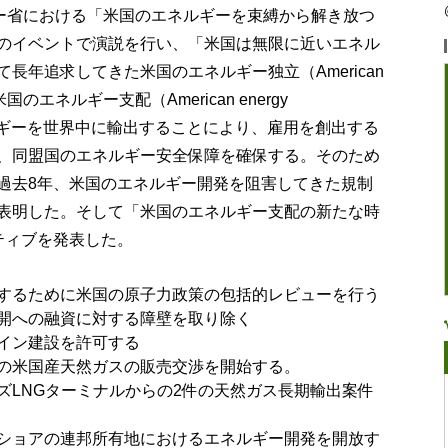
ギー省における「米国のエネルギーを束縛から解き放つ
nergy）」とのイベントで演説を行い、「米国は無限に近いエネル
長年追求してきた米国のエネルギー独立（American
、米国のエネルギー支配（American energy
エネルギーを世界中に輸出することにより、雇用を創出する
、同盟国のエネルギー安全保障を確保する。そのため
過去8年、米国のエネルギー開発を阻害してきた規制
表明した。そして「米国のエネルギー支配の新たな時
ティブを発表した。
するために米国の原子力政策の包括的レビューを行う
開への融資に対する障壁を取り除く
イン建設を許可する
の米国産天然ガスの販売交渉を開始する。
ズLNGターミナルからの2件の天然ガス長期輸出案件
ショアの連邦所有地におけるエネルギー開発を開放す