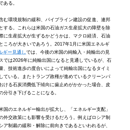
である。
含む環境規制の緩和、パイプライン建設の促進、連邦
とする。これらは米国の石油ガス生産拡大の障壁を除
際に生産拡大が生ずるかどうかは、マクロ経済、石油
ころが大きいであろう。2017年1月に米国エネルギ
ネルギー見通し
では、今後の米国の純輸入・純輸出の見
スでは2026年に純輸出国になると見通しでいるが、石
量、技術進歩の度合いによって純輸出国になるタイミ
している。またトランプ政権が進めているクリーンパ
おける石炭消費低下傾向に歯止めがかかった場合、皮
の分引き下げることになる。
米国のエネルギー輸出が拡大し、「エネルギー支配」
の外交政策にも影響を受けるだろう。例えばロシア制
シア制裁の緩和・解除に前向きであるといわれるが、