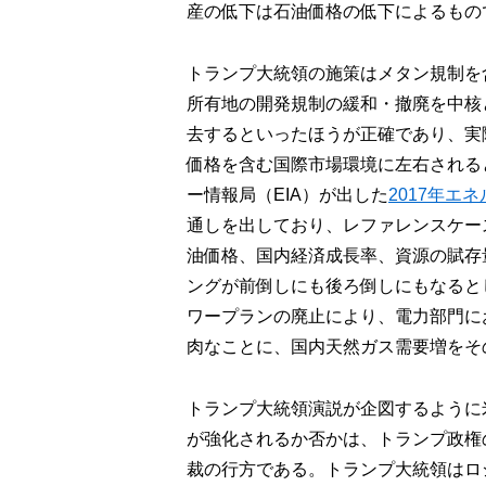
産の低下は石油価格の低下によるもの
トランプ大統領の施策はメタン規制を
所有地の開発規制の緩和・撤廃を中核
去するといったほうが正確であり、実
価格を含む国際市場環境に左右されると
ー情報局（EIA）が出した
2017年エ
通しを出しており、レファレンスケー
油価格、国内経済成長率、資源の賦存
ングが前倒しにも後ろ倒しにもなると
ワープランの廃止により、電力部門に
肉なことに、国内天然ガス需要増をそ
トランプ大統領演説が企図するように
が強化されるか否かは、トランプ政権
裁の行方である。トランプ大統領はロ