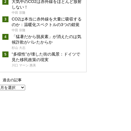
大気中のCO2は赤外線をほとんど放射
しない！
中田 宗隆
CO2は本当に赤外線を大量に吸収する
のか：温暖化スペクトルの3つの錯覚
中田 宗隆
「猛暑だから脱炭素」が消えたのは気
候詐欺がバレたからか
杉山 大志
“多様性”が壊した街の風景：ドイツで
見た移民政策の現実
川口 マーン 惠美
過去の記事