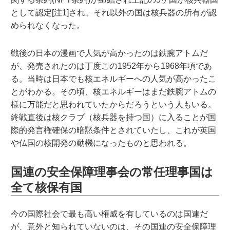
として認定[注1]され、それ以外の国は核兵器の所有が認
められなくなった。
戦後の日本の漫画で人気が高かったのは鉄腕アトムだ
が、発売されたのは丁度この1952年から1968年頃であ
る。当時は日本でも核エネルギーへの人気が高かったこ
とがわかる。その頃、核エネルギーはまだ鉄腕アトムの
様に万能だと思われていたからだろうという人もいる。
終戦直後は核クラブ（核兵器を持つ国）に入ることが国
際的発言権確保の暗黙条件とされていたし、これが英国
や仏国の核開発の動機になったものと思われる。
国連の安全保障理事会の常任理事国は
全て核保有国
今の国際社会で最も高い権威を有しているのは国連だ
が、意外と知られていないのは、その国連の安全保障理