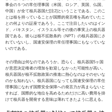
事会の５つの常任理事国（米国、ロシア、英国、仏国、
中国）が全て核兵器国だ[注2]ということである。このこ
とは核を持っていることが国際的発言権を高めていたこ
との何よりの証座であろう。ここで注目したいのはイン
ド、パキスタン、イスラエル等その後の事実上の核兵器
国である。彼らは核不拡散条約（NPT）の核兵器国にさ
れていないし、国連安保理の常任理事国にもなっていな
いのである。
その理由は何なのであろうか。恐らく、核兵器国5ヶ国
が意思決定権者の増加を歓迎しなかった可能性が高い。
核兵器国が核不拡散政策の推進に熱心なのはそのせいな
のかも知れない。核兵器国になっても国連安保理の常任
理事国になれず国際安全保障への発言力が高まらないと
すれば、国際的な地位を高めるためだけに高い費用を掛
けて核兵器を開発する意味は薄れてきたように思える。