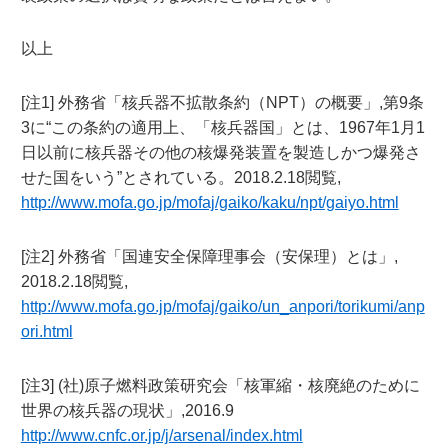
以上
[注1] 外務省「核兵器不拡散条約（NPT）の概要」,第9条
3に“この条約の適用上、「核兵器国」とは、1967年1月1
日以前に核兵器その他の核爆発装置を製造しかつ爆発さ
せた国をいう”とされている。2018.2.18閲覧,
http://www.mofa.go.jp/mofaj/gaiko/kaku/npt/gaiyo.html
[注2] 外務省「国連安全保障理事会（安保理）とは」,
2018.2.18閲覧,
http://www.mofa.go.jp/mofaj/gaiko/un_anpori/torikumi/anp
ori.html
[注3] (社)原子燃料政策研究会「核軍縮・核廃絶のために
世界の核兵器の現状」,2016.9
http://www.cnfc.or.jp/j/arsenal/index.html