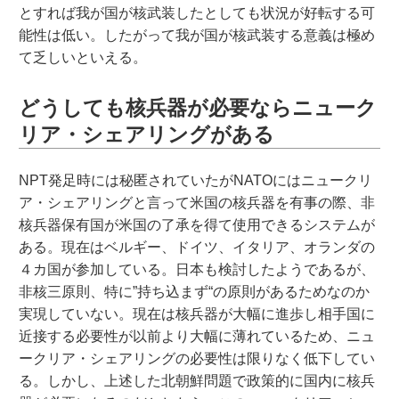
とすれば我が国が核武装したとしても状況が好転する可
能性は低い。したがって我が国が核武装する意義は極め
て乏しいといえる。
どうしても核兵器が必要ならニューク
リア・シェアリングがある
NPT発足時には秘匿されていたがNATOにはニュークリ
ア・シェアリングと言って米国の核兵器を有事の際、非
核兵器保有国が米国の了承を得て使用できるシステムが
ある。現在はベルギー、ドイツ、イタリア、オランダの
４カ国が参加している。日本も検討したようであるが、
非核三原則、特に”持ち込まず“の原則があるためなのか
実現していない。現在は核兵器が大幅に進歩し相手国に
近接する必要性が以前より大幅に薄れているため、ニュ
ークリア・シェアリングの必要性は限りなく低下してい
る。しかし、上述した北朝鮮問題で政策的に国内に核兵