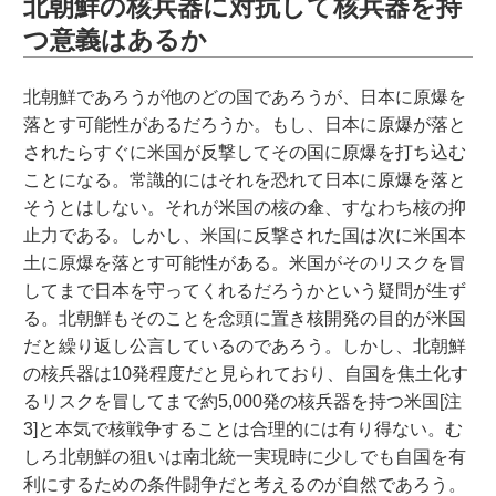
北朝鮮の核兵器に対抗して核兵器を持
つ意義はあるか
北朝鮮であろうが他のどの国であろうが、日本に原爆を
落とす可能性があるだろうか。もし、日本に原爆が落と
されたらすぐに米国が反撃してその国に原爆を打ち込む
ことになる。常識的にはそれを恐れて日本に原爆を落と
そうとはしない。それが米国の核の傘、すなわち核の抑
止力である。しかし、米国に反撃された国は次に米国本
土に原爆を落とす可能性がある。米国がそのリスクを冒
してまで日本を守ってくれるだろうかという疑問が生ず
る。北朝鮮もそのことを念頭に置き核開発の目的が米国
だと繰り返し公言しているのであろう。しかし、北朝鮮
の核兵器は10発程度だと見られており、自国を焦土化す
るリスクを冒してまで約5,000発の核兵器を持つ米国[注
3]と本気で核戦争することは合理的には有り得ない。む
しろ北朝鮮の狙いは南北統一実現時に少しでも自国を有
利にするための条件闘争だと考えるのが自然であろう。