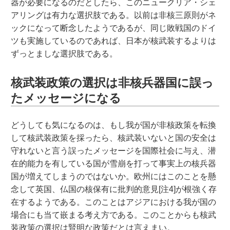
器が必要になるのだとしたら、このニュークリア・シェ
アリングは有力な選択肢である。以前は非核三原則がネ
ックになって断念したようであるが、同じ敗戦国のドイ
ツも実施しているのであれば、日本が核武装するよりは
ずっとましな選択肢である。
核武装政策の選択は非核兵器国に誤っ
たメッセージになる
どうしても気になるのは、もし我が国が非核政策を転換
して核武装政策を採ったら、核武装いないと国の安全は
守れないと言う誤ったメッセージを国際社会に与え、潜
在的能力を有している国が雪崩を打って事実上の核兵器
国が増えてしまうのではないか。欧州にはこのことを懸
念して英国、仏国の核保有に批判的意見[注4]が根強く存
在するようである。このことはアジアにおける我が国の
場合にも当て嵌まる考え方である。このことからも核武
装政策の選択は賢明な政策だとは言えまい。