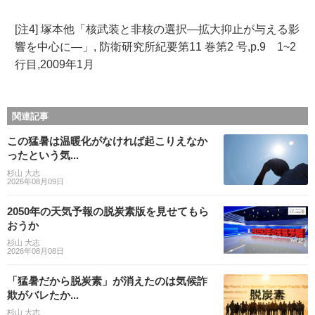
[注4] 塚本他「核武装と非核の選択―拡大抑止が与える影
響を中心に―」, 防衛研究所紀要第11 巻第2 号,p.9 1~2
行目,2009年1月
関連記事
この猛暑は温暖化がなければ起こりえなか
ったという気...
杉山 大志
2026年08月09日
2050年の天気予報の脱炭素版を見せてもら
おうか
杉山 大志
2026年08月08日
「猛暑だから脱炭素」が消えたのは気候詐
欺がバレたか...
杉山 大志