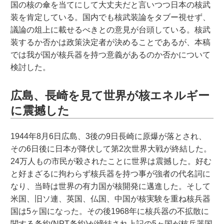
国の核の傘を当てにして大丈夫だと言いつつ日本の核武
装を肯定している。国内でも核武装論をタブー視せず、
議論の俎上に載せるべきとの意見が台頭している。核武
装するか否かは政策決定者が決めることであるが、本稿
では我が国が核兵器を持つ意義があるのか否かについて
検討した。
広島、長崎を見て世界が核エネルギー
に震撼した
1944年8月6日広島、3後の9日長崎に原爆が落とされ、
その6日後に日本が降伏して第2次世界大戦が終結した。
24万人もの市民が殺されたことに世界は震撼した。好む
と好まざるに拘わらず核兵器を持つ事が強者の代名詞に
なり、当時は世界の有力国が核開発に邁進した。そして
米国、旧ソ連、英国、仏国、中国が核実験を重ね核兵器
国は5ヶ国になった。その後1968年に核兵器の不拡散に
関する条約(NPT条約)が締結され上記の5ヶ国が核兵器国