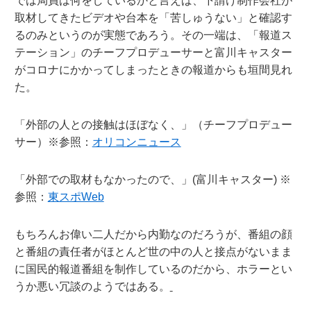
では局員は何をしているかと言えば、下請け制作会社が
取材してきたビデオや台本を「苦しゅうない」と確認す
るのみというのが実態であろう。その一端は、「報道ス
テーション」のチーフプロデューサーと富川キャスター
がコロナにかかってしまったときの報道からも垣間見れ
た。
「外部の人との接触はほぼなく、」（チーフプロデュー
サー）※参照：
オリコンニュース
「外部での取材もなかったので、」(富川キャスター) ※
参照：
東スポWeb
もちろんお偉い二人だから内勤なのだろうが、番組の顔
と番組の責任者がほとんど世の中の人と接点がないまま
に国民的報道番組を制作しているのだから、ホラーとい
うか悪い冗談のようではある。