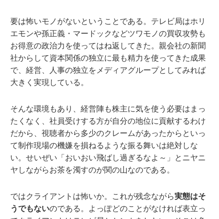
要は怖いモノがないということである。テレビ局はホリ
エモンや孫正義・マードックなどツワモノの買収攻勢も
お得意の政治力を使ってはね返してきた。親会社の新聞
社からして資本関係の独立に最も精力を使ってきた成果
で、経営、人事の独立をメディアグループとしてみれば
大きく実現している。
そんな環境もあり、経営陣も株主に気を使う必要はまっ
たくなく、社員受けする方が自分の地位に貢献するわけ
だから、視聴者から多少のクレームがあったからといっ
て制作現場の機嫌を損ねるような振る舞いは絶対しな
い。せいぜい「おいおい飛ばし過ぎるなよ～」とニヤニ
ヤしながらお茶を濁すのが関の山なのである。
ではクライアントは怖いか。これが残念ながら
実態はそ
うでもない
のである。よっぽどのことがなければ表立っ