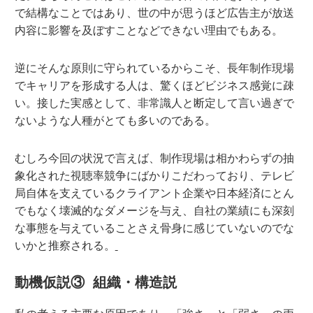
で結構なことではあり、世の中が思うほど広告主が放送
内容に影響を及ぼすことなどできない理由でもある。
逆にそんな原則に守られているからこそ、長年制作現場
でキャリアを形成する人は、驚くほどビジネス感覚に疎
い。接した実感として、非常識人と断定して言い過ぎで
ないような人種がとても多いのである。
むしろ今回の状況で言えば、制作現場は相かわらずの抽
象化された視聴率競争にばかりこだわっており、テレビ
局自体を支えているクライアント企業や日本経済にとん
でもなく壊滅的なダメージを与え、自社の業績にも深刻
な事態を与えていることさえ骨身に感じていないのでな
いかと推察される。
動機仮説③ 組織・構造説