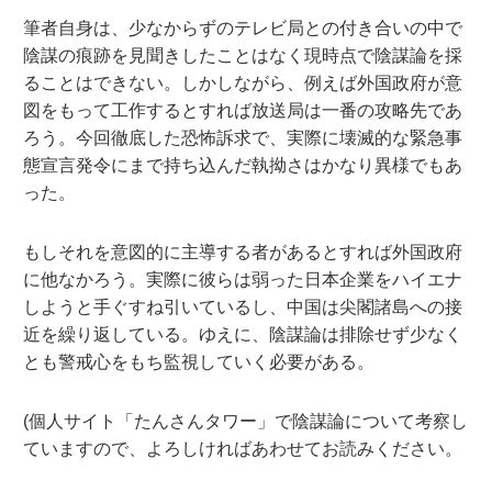
筆者自身は、少なからずのテレビ局との付き合いの中で
陰謀の痕跡を見聞きしたことはなく現時点で陰謀論を採
ることはできない。しかしながら、例えば外国政府が意
図をもって工作するとすれば放送局は一番の攻略先であ
ろう。今回徹底した恐怖訴求で、実際に壊滅的な緊急事
態宣言発令にまで持ち込んだ執拗さはかなり異様でもあ
った。
もしそれを意図的に主導する者があるとすれば外国政府
に他なかろう。実際に彼らは弱った日本企業をハイエナ
しようと手ぐすね引いているし、中国は尖閣諸島への接
近を繰り返している。ゆえに、陰謀論は排除せず少なく
とも警戒心をもち監視していく必要がある。
(個人サイト「たんさんタワー」で陰謀論について考察し
ていますので、よろしければあわせてお読みください。