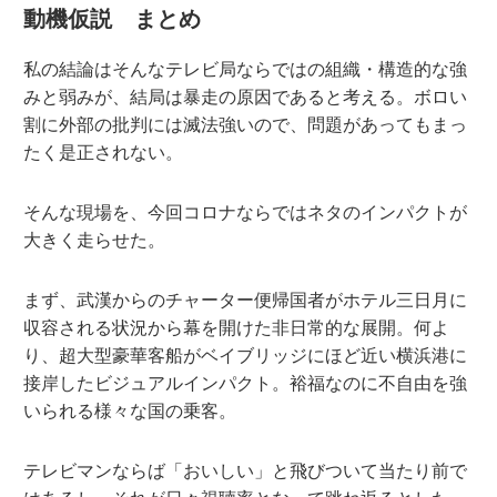
動機仮説 まとめ
私の結論はそんなテレビ局ならではの組織・構造的な強
みと弱みが、結局は暴走の原因であると考える。ボロい
割に外部の批判には滅法強いので、問題があってもまっ
たく是正されない。
そんな現場を、今回コロナならではネタのインパクトが
大きく走らせた。
まず、武漢からのチャーター便帰国者がホテル三日月に
収容される状況から幕を開けた非日常的な展開。何よ
り、超大型豪華客船がベイブリッジにほど近い横浜港に
接岸したビジュアルインパクト。裕福なのに不自由を強
いられる様々な国の乗客。
テレビマンならば「おいしい」と飛びついて当たり前で