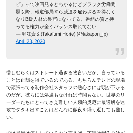
ビ」って映画見るとわかるけどブラック労働問
題以降、報道部局すら派遣を雇わざるを得なく
なりB級人材の巣窟になってる。番組の質と持
ってる権力が全くバランス取れてない
— 堀江貴文(Takafumi Horie) (@takapon_jp)
April 28, 2020
惜しむらくはストレート過ぎる物言いだが、言っている
ことは正鵠を得ているのである。もちろんテレビの現場
で頑張ってる制作会社スタッフの熱心さには頭が下がる
のだが、彼らには処遇もなければ時間もない。世界のリ
ーダーたちにとってさえ難しい人類的災厄に最適解を速
攻でタタキ出すことはどんなに徹夜を繰り返しても難し
い。