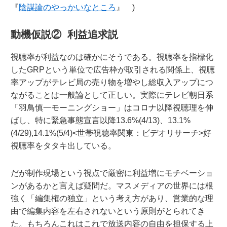
『
陰謀論のやっかいなところ
』 )
動機仮説② 利益追求説
視聴率が利益なのは確かにそうである。視聴率を指標化
したGRPという単位で広告枠が取引される関係上、視聴
率アップがテレビ局の売り物を増やし総収入アップにつ
ながることは一般論として正しい。実際にテレビ朝日系
「羽鳥慎一モーニングショー」はコロナ以降視聴理を伸
ばし、特に緊急事態宣言以降13.6%(4/13)、13.1%
(4/29),14.1%(5/4)<世帯視聴率関東：ビデオリサーチ>好
視聴率をタタキ出している。
だが制作現場という視点で厳密に利益増にモチベーショ
ンがあるかと言えば疑問だ。マスメディアの世界には根
強く「編集権の独立」という考え方があり、営業的な理
由で編集内容を左右されないという原則がとられてき
た。もちろんこれはこれで放送内容の自由を担保する上