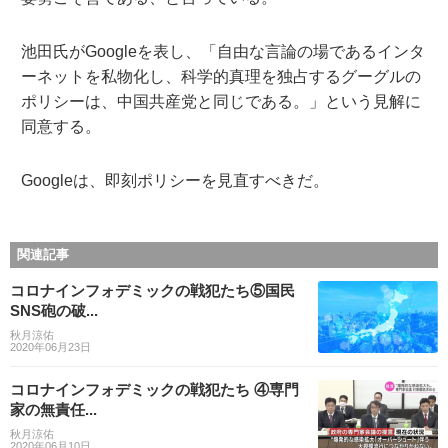
池田氏がGoogleを表し、「自由な言論の場であるインタ
ーネットを私物化し、科学的真理を独占するグーグルの
ポリシーは、中国共産党と同じである。」という見解に
同意する。
Googleは、即刻ポリシーを見直すべきだ。
関連記事
コロナインフォデミックの戦犯たち⑤国民
SNS砲の破...
秋月涼佑
2020年06月23日
コロナインフォデミックの戦犯たち ④専門
家の無責任...
秋月涼佑
2020年06月10日