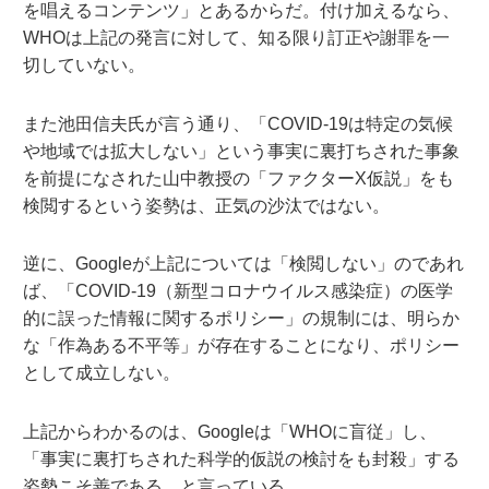
を唱えるコンテンツ」とあるからだ。付け加えるなら、
WHOは上記の発言に対して、知る限り訂正や謝罪を一
切していない。
また池田信夫氏が言う通り、「COVID-19は特定の気候
や地域では拡大しない」という事実に裏打ちされた事象
を前提になされた山中教授の「ファクターX仮説」をも
検閲するという姿勢は、正気の沙汰ではない。
逆に、Googleが上記については「検閲しない」のであれ
ば、「COVID-19（新型コロナウイルス感染症）の医学
的に誤った情報に関するポリシー」の規制には、明らか
な「作為ある不平等」が存在することになり、ポリシー
として成立しない。
上記からわかるのは、Googleは「WHOに盲従」し、
「事実に裏打ちされた科学的仮説の検討をも封殺」する
姿勢こそ善である、と言っている。