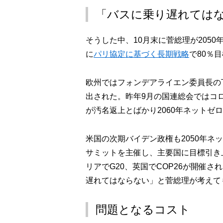
「バスに乗り遅れては
そうした中、10月末に菅総理が205
に
パリ協定に基づく長期戦略
で80％
欧州ではフォンデアライエン委員長の
出された。昨年9月の国連総会ではコ
が汚名返上とばかり2060年ネットゼ
米国の次期バイデン政権も2050年
サミットを主催し、主要国に目標引き上
リアでG20、英国でCOP26が開催
遅れてはならない」と菅総理が考えて
問題となるコスト