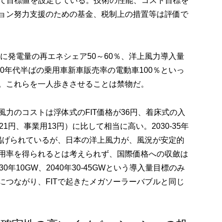
いて目標値を設定している。技術の性能、コスト目標を
ョン努力支援のための基金、税制上の措置等は評価で
年に発電量の再エネシェア50～60％、洋上風力導入量
W、2030年代半ばの乗用車新車販売率の電動車100％といっ
。これらを一人歩きさせることは禁物だ。
力のコストは浮体式のFIT価格が36円、着床式の入
1円、事業用13円）に比して相当に高い。2030-35年
標が掲げられているが、日本の洋上風力が、風況が安定的
用率を得られるとは考えられず、国際価格への収斂は
年10GW、2040年30-45GWという導入量目標のみ
につながり、FITで起きたメガソーラーバブルと同じ