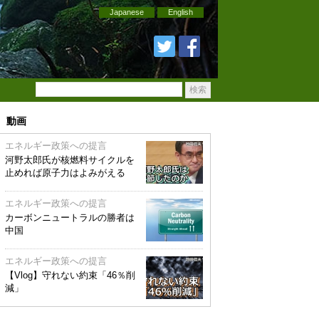
Japanese
English
動画
エネルギー政策への提言
河野太郎氏が核燃料サイクルを
止めれば原子力はよみがえる
エネルギー政策への提言
カーボンニュートラルの勝者は
中国
エネルギー政策への提言
【Vlog】守れない約束「46％削
減」