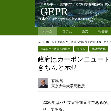
ホーム
コラム
論文
報告書
GEPR ホーム
>
エネルギー政策への提言
>
政府はカーボン
エネルギー政策への提言
コラム
地球温暖化
政府はカーボンニュート
きちんと示せ
有馬 純
東京大学大学院教授
2020年はパリ協定実施元年であるが
り」である。