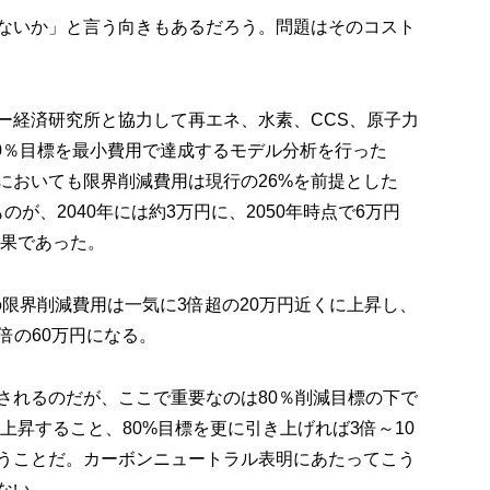
ないか」と言う向きもあるだろう。問題はそのコスト
ー経済研究所と協力して再エネ、水素、CCS、原子力
80％目標を最小費用で達成するモデル分析を行った
においても限界削減費用は現行の26%を前提とした
ものが、2040年には約3万円に、2050年時点で6万円
結果であった。
年の限界削減費用は一気に3倍超の20万円近くに上昇し、
0倍の60万円になる。
されるのだが、ここで重要なのは80％削減目標の下で
に上昇すること、80%目標を更に引き上げれば3倍～10
うことだ。カーボンニュートラル表明にあたってこう
ない。