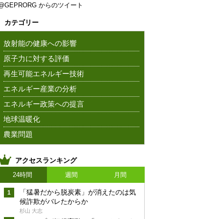
@GEPRORG からのツイート
カテゴリー
放射能の健康への影響
原子力に対する評価
再生可能エネルギー技術
エネルギー産業の分析
エネルギー政策への提言
地球温暖化
農業問題
アクセスランキング
24時間
週間
月間
「猛暑だから脱炭素」が消えたのは気
候詐欺がバレたからか
杉山 大志