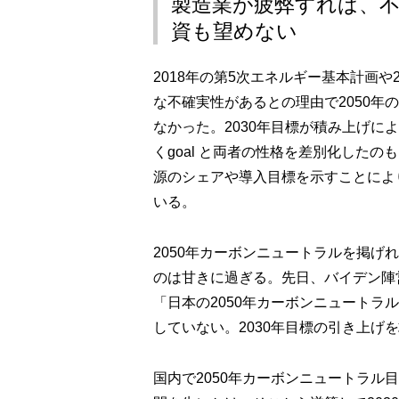
製造業が疲弊すれば、
資も望めない
2018年の第5次エネルギー基本計画
な不確実性があるとの理由で2050
なかった。2030年目標が積み上げによる
くgoal と両者の性格を差別化した
源のシェアや導入目標を示すことにより
いる。
2050年カーボンニュートラルを掲
のは甘きに過ぎる。先日、バイデン陣
「日本の2050年カーボンニュートラ
していない。2030年目標の引き上げ
国内で2050年カーボンニュートラル