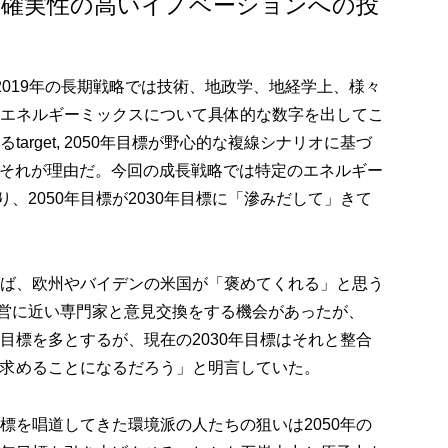
不確実性の高いイノベーションへの投
や2019年の長期戦略では技術、地政学、地経学上、様々
年のエネルギーミックスについて具体的な数字を出してこ
target, 2050年目標が野心的な複線シナリオに基づ
のもそれが理由だ。今回の成長戦略では特定のエネルギー
、2050年目標が2030年目標に「滲みだして」きて
げれば、欧州やバイデンの米国が「褒めてくれる」と思う
営に近い専門家と意見交換をする機会があったが、
ル目標を多とするが、現在の2030年目標はそれと整合
を求めることになるだろう」と明言していた。
目標を唱道してきた環境派の人たちの狙いは2050年の