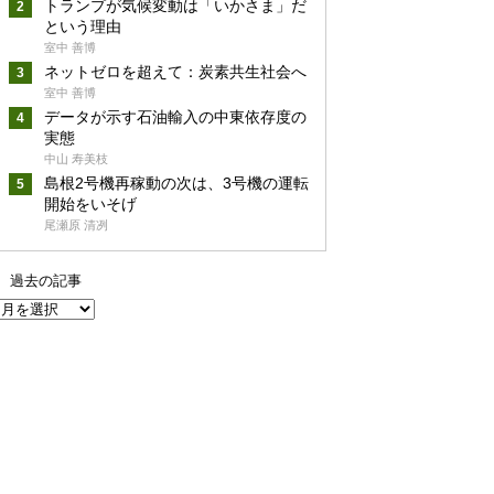
トランプが気候変動は「いかさま」だ
という理由
室中 善博
ネットゼロを超えて：炭素共生社会へ
室中 善博
データが示す石油輸入の中東依存度の
実態
中山 寿美枝
島根2号機再稼動の次は、3号機の運転
開始をいそげ
尾瀬原 清冽
過去の記事