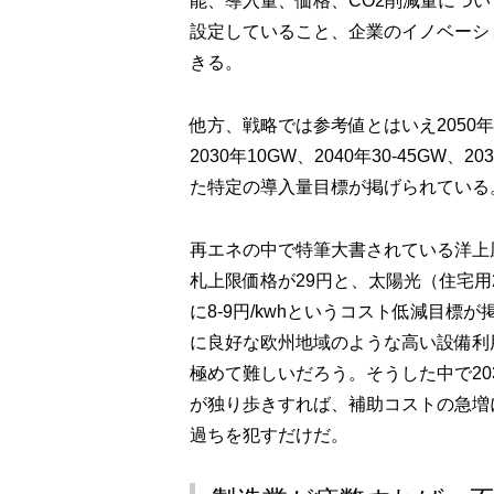
能、導入量、価格、CO2削減量につ
設定していること、企業のイノベーシ
きる。
他方、戦略では参考値とはいえ2050
2030年10GW、2040年30-45G
た特定の導入量目標が掲げられている
再エネの中で特筆大書されている洋上風
札上限価格が29円と、太陽光（住宅用2
に8-9円/kwhというコスト低減目
に良好な欧州地域のような高い設備利
極めて難しいだろう。そうした中で2030
が独り歩きすれば、補助コストの急増
過ちを犯すだけだ。