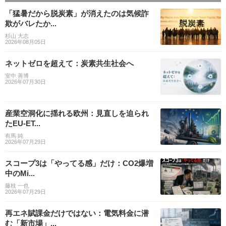
「猛暑だから脱炭素」が消えたのは気候詐
欺がバレたか...
杉山 大志
2026年08月05日
ネットゼロを超えて：炭素共生社会へ
室中 善博
2026年07月30日
産業空洞化に揺れる欧州：見直しを迫られ
たEU-ET...
有馬 純
2026年07月29日
スコープ3は「やってる感」だけ：CO2爆増
中のMi...
藤枝 一也
2026年07月29日
再エネ賦課金だけではない：電気料金に潜
む「新市場」...