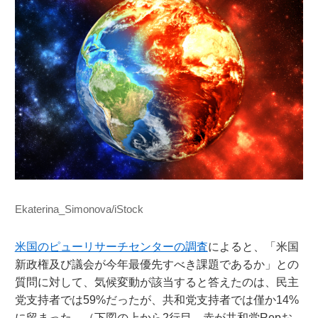
Ekaterina_Simonova/iStock
米国のピューリサーチセンターの調査
によると、「米国
新政権及び議会が今年最優先すべき課題であるか」との
質問に対して、気候変動が該当すると答えたのは、民主
党支持者では59%だったが、共和党支持者では僅か14%
に留まった。（下図の上から2行目。赤が共和党Repお