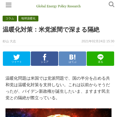
コラム
地球温暖化
温暖化対策：米党派間で深まる隔絶
杉山 大志
2021年02月24日 15:30
ツイート
シェア
はてぶ
送る
温暖化問題は米国では党派問題で、国の半分を占める共
和党は温暖化対策を支持しない。これは以前からそうだ
ったが、バイデン新政権が誕生したいま、ますます民主
党との隔絶が際立っている。