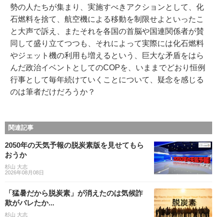
勢の人たちが集まり、実施すべきアクションとして、化
石燃料を捨て、航空機による移動を制限せよといったこ
と大声で訴え、またそれを各国の首脳や国連関係者が賛
同して盛り立てつつも、それによって実際には化石燃料
やジェット機の利用も増えるという、巨大な矛盾をはら
んだ政治イベントとしてのCOPを、いままでどおり恒例
行事として毎年続けていくことについて、疑念を感じる
のは筆者だけだろうか？
関連記事
2050年の天気予報の脱炭素版を見せてもら
おうか
杉山 大志
2026年08月08日
「猛暑だから脱炭素」が消えたのは気候詐
欺がバレたか...
杉山 大志