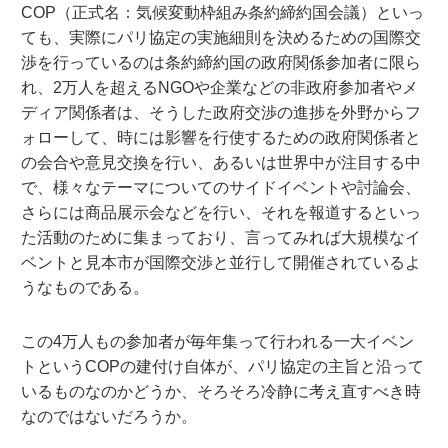
COP（正式名：気候変動枠組み条約締約国会議）といっ
ても、実際にパリ協定の実施細則を決めるための国際交
渉を行っているのは条約締約国の政府関係参加者に限ら
れ、2万人を超えるNGOや企業などの非政府参加者やメ
ディア関係者は、そうした政府交渉の進捗を外野からフ
ォローして、時には影響を行使するための政府関係者と
の会合や意見交換を行い、あるいは世界中が注目する中
で、様々なテーマについてのサイドイベントや討論会、
さらには商品展示会などを行い、それを報道するといっ
た活動のために集まっており、言ってみれば大規模なイ
ベントと見本市が国際交渉と並行して開催されているよ
うなものである。
この4万人もの参加者が毎年集って行われる一大イベン
トというCOPの建付け自体が、パリ協定の主旨と沿って
いるものなのかどうか、そろそろ冷静に考え直すべき時
なのではないだろうか。