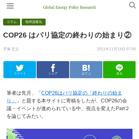
コラム
地球温暖化
COP26 はパリ協定の終わりの始まり②
手塚 宏之
2021年11月14日 07:00
ツイート
シェア
はてぶ
送る
筆者は先月、「
COP26はパリ協定の「終わりの始ま
り」
」と題する本サイトに寄稿をしたが、COP26の会
議・イベントが進められている中、視点を変えたPart２
を論じてみたい。