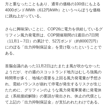
方と重なったこともあり、通常の価格の100倍にも上る
4000ポンド/MWh（612円/kWh）というべらぼうな価格
に跳ね上がっている。
さらに興味深いことに、COP26に電力を供給しているグ
リフィン風力発電所は、COP開催期間の1週目の7日間
（11月1～7日）の累計で、52万ポンド（約8000万円）
にのぼる「出力抑制保証金」を受け取ったということで
ある。
首脳会議のあった11月2日はたまたま風が吹かなかった
ようだが、その週のスコットランド地方はむしろ強風の
時間帯が多く、地域の需要を上回る風力発電量が予想さ
れ、需給バランスが崩れて停電が発生するリスクが生じ
たために、グリフィンのような風力発電事業者に発電休
止（系統接続解除）の要請が発出され、休止の代償とし
て上記の「出力抑制保証金」が支払われたわけである。