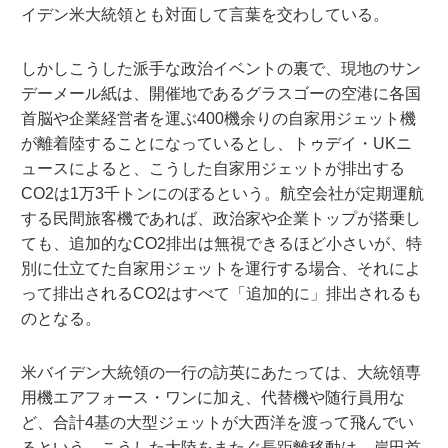
イデン米大統領とも対面して言葉を交わしている。
しかしこうした派手な政治イベントの裏で、現地のサン
デーメール紙は、開催地であるグラスゴーの空港に各国
首脳や企業経営者を運ぶ400機余りの自家用ジェット機
が離着陸することになっているとし、トゥデイ・UKニ
ュースによると、こうした自家用ジェットが排出する
CO2は1万3千トンにのぼるという。航空会社が定期運航
する民間旅客機であれば、政治家や企業トップが搭乗し
ても、追加的なCO2排出は無視できるほど小さいが、特
別に仕立てた自家用ジェットを運行する場合、それによ
って排出されるCO2はすべて「追加的に」排出されるも
のとなる。
米バイデン大統領の一行の訪英にあたっては、大統領専
用機エアフォース・ワンに加え、代替機や随行員用な
ど、合計4基の大型ジェットが大西洋を渡って飛んでい
るという。こうした大陸をまたぐ長距離移動は、岸田首