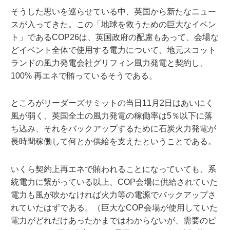
そうした思いを巡らせている中、英国から新たなニュー
スが入ってきた。この「地球を救うための巨大なイベン
ト」であるCOP26は、英国政府の配慮もあって、会場な
どイベント全体で使用する電力について、地元スコット
ランドの風力発電会社グリフィン風力発電と契約し、
100% 再エネで賄っているそうである。
ところがリーダーズサミットの当日11月2日はあいにく
風が弱く、英国全土の風力発電の稼働率は5％以下に落
ち込み、それをバックアップするために石炭火力発電が
長時間稼働して何とか供給を支えたということである。
いくら契約上再エネで賄われることになっていても、系
統電力に繋がっている以上、COP会場に供給されていた
電力も風が吹かなければ火力等の電源でバックアップさ
れていたはずである。（巨大なCOP会場が使用していた
電力がどれだけあったかまではわからないが、需要のピ