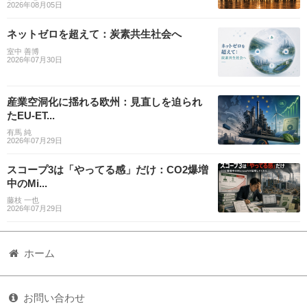
2026年08月05日
ネットゼロを超えて：炭素共生社会へ
室中 善博
2026年07月30日
産業空洞化に揺れる欧州：見直しを迫られ
たEU-ET...
有馬 純
2026年07月29日
スコープ3は「やってる感」だけ：CO2爆増
中のMi...
藤枝 一也
2026年07月29日
ホーム
お問い合わせ