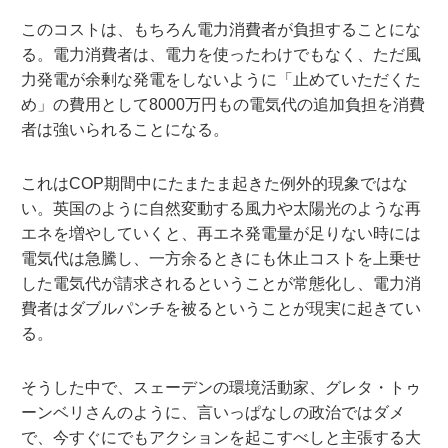
このコストは、もちろん電力消費者が負担することにな
る。電力消費者は、電力を使ったわけでもなく、ただ風
力発電が余剰な発電をしないように「止めていただくた
め」の費用として8000万円もの電気代の追加負担を消費
者は強いられることになる。
これはCOP期間中にたまたま起きた例外的現象ではな
い。英国のように自然変動する風力や太陽光のような再
エネを増やしていくと、再エネ発電量が足りない時には
電気代は急騰し、一方余るときにも休止コストを上乗せ
した電気代が請求されるということが常態化し、電力消
費者はダブルパンチを被るということが現実に起きてい
る。
そうした中で、スェーデンの環境活動家、グレタ・トゥ
ーンベリさんのように、言いっぱなしの政治ではダメ
で、今すぐにでもアクションを起こすべしと主張する大