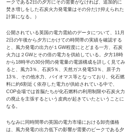
ークである2日の夕方にその需要がなければ、追加的に
焚き増しをした石炭火力発電量はその分だけ抑えられた
計算になる。）
公開されている英国の電力需給のデータについて、11月
2日の午後から夕方にかけての時間帯の実績を確認する
と、風力発電の出力が１GW程度にとどまる一方、石炭
火力は２GWとその倍の電力を供給している。夕方18時
から18時半の30分間の発電量の電源構成を詳しく見てみ
ると、風力3％、石炭5％、天然ガス発電53％、原子力
13％、その他水力、バイオマス等となっており、化石燃
料に約6割近く依存した電力が供給されている中で、
COP会場では首脳たちが化石燃料の利用制限や石炭火力
の廃止を主張するという皮肉が起きていたということに
なる。
ちなみに同時間帯の英国の電力市場における卸売価格
は、風力発電の出力低下の影響が需要のピークである夕