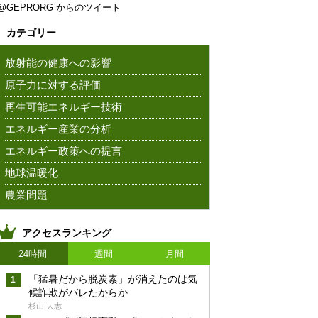
@GEPRORG からのツイート
カテゴリー
放射能の健康への影響
原子力に対する評価
再生可能エネルギー技術
エネルギー産業の分析
エネルギー政策への提言
地球温暖化
農業問題
アクセスランキング
24時間
週間
月間
「猛暑だから脱炭素」が消えたのは気
候詐欺がバレたからか
杉山 大志