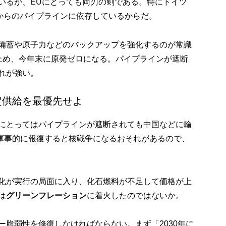
いるが、EUにとっても両刃の剣である。特にドイツ
アからのパイプラインに依存しているからだ。
備蓄や原子力などのバックアップを強化するのが常識
止め、今年末に原発ゼロになる。パイプラインが遮断
れが強い。
定供給を最優先せよ
にとってはパイプラインが遮断されても中国などに輸
が軍事的に報復すると核戦争になるおそれがあるので、
化が実行の局面に入り、化石燃料が不足して価格が上
は
グリーンフレーション
に着火したのではないか。
ー脆弱性を修復しなければならない。まず「2030年に