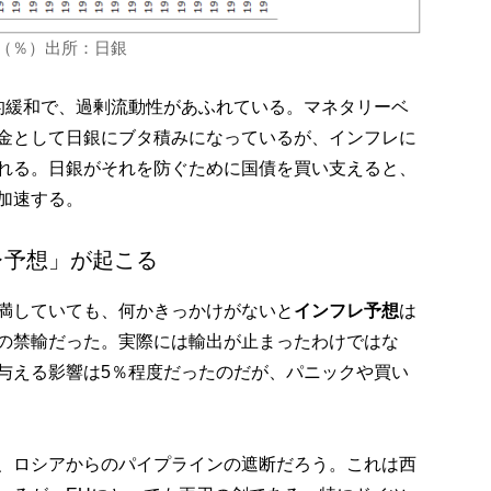
率（％）出所：日銀
的緩和で、過剰流動性があふれている。マネタリーベ
金として日銀にブタ積みになっているが、インフレに
れる。日銀がそれを防ぐために国債を買い支えると、
加速する。
レ予想」が起こる
満していても、何かきっかけがないと
インフレ予想
は
Cの禁輸だった。実際には輸出が止まったわけではな
与える影響は5％程度だったのだが、パニックや買い
、ロシアからのパイプラインの遮断だろう。これは西