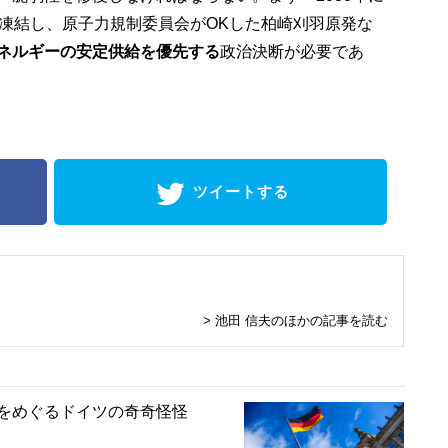
を凍結し、原子力規制委員会がOKした柏崎刈羽原発な
ネルギーの安定供給を優先する
政治決断が必要であ
ツイートする
> 池田 信夫のほかの記事を読む
相をめぐるドイツの奇奇怪怪