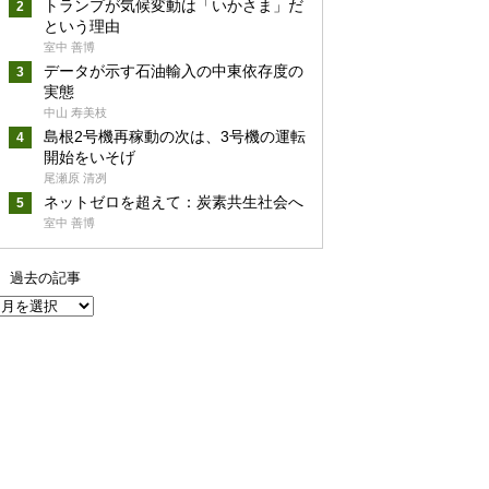
トランプが気候変動は「いかさま」だ
という理由
室中 善博
データが示す石油輸入の中東依存度の
実態
中山 寿美枝
島根2号機再稼動の次は、3号機の運転
開始をいそげ
尾瀬原 清冽
ネットゼロを超えて：炭素共生社会へ
室中 善博
過去の記事