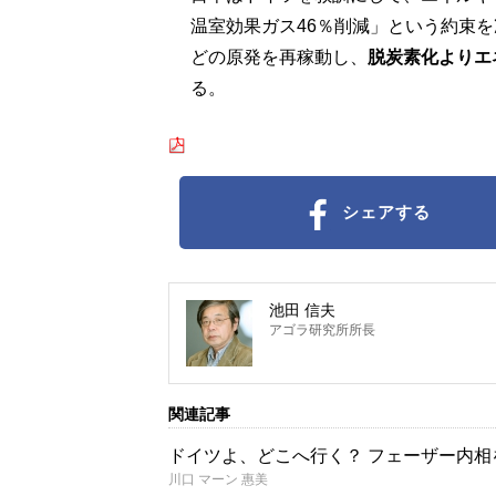
温室効果ガス46％削減」という約束
どの原発を再稼動し、
脱炭素化よりエ
る。
シェアする
池田 信夫
アゴラ研究所所長
関連記事
ドイツよ、どこへ行く？ フェーザー内
川口 マーン 惠美