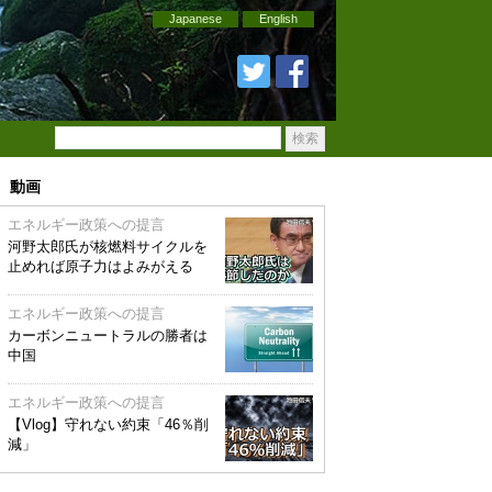
Japanese
English
動画
エネルギー政策への提言
河野太郎氏が核燃料サイクルを
止めれば原子力はよみがえる
エネルギー政策への提言
カーボンニュートラルの勝者は
中国
エネルギー政策への提言
【Vlog】守れない約束「46％削
減」