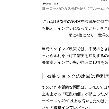
ヨーロッパのガス先物価格（ブルームバ
これは1973年の第4次中東戦争に
を抱え、インフレになっていた。そこに
挙に4倍になり、世界
当時のケインズ政策では、不況のとき
ったら金利を上げて需要を抑制するの
失業率とインフレ率が同時に10％を超
石油ショックの原因は過剰
あのとき本質的な問題は、OPECでは
上も上がる「狂乱物価」が起こったが
ーベースを40％以上も増やしたのは、
ための
調整インフレ
だった。