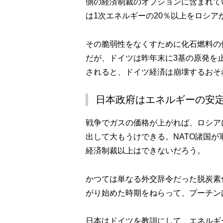
側の経済制裁のオプションに含まれて
は1次エネルギーの20％以上をロシ
その脆弱性をなくすために化石燃料の
だが、ドイツは昨年末に3基の原発を
されると、ドイツ経済は崩壊するおそ
日本政府はエネルギーの安
戦争でガスの価格が上がれば、ロシア
出して大もうけできる。NATO諸国
経済制裁以上はできないだろう。
かつては単なる外交辞令だった脱炭素
がり始めた時期をねらって、プーチン
日本はドイツを教訓にして、エネルギ