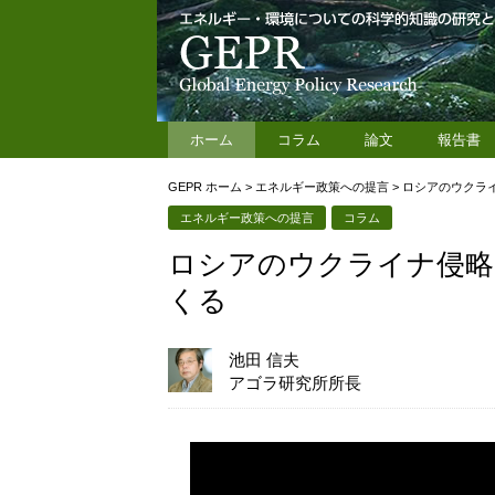
ホーム
コラム
論文
報告書
GEPR ホーム
>
エネルギー政策への提言
>
ロシアのウクラ
エネルギー政策への提言
コラム
ロシアのウクライナ侵略
くる
池田 信夫
アゴラ研究所所長