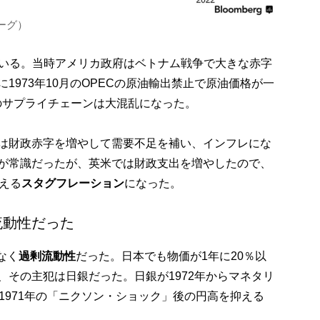
ーグ）
似ている。当時アメリカ政府はベトナム戦争で大きな赤字
1973年10月のOPECの原油輸出禁止で原油価格が一
のサプライチェーンは大混乱になった。
は財政赤字を増やして需要不足を補い、インフレにな
が常識だったが、英米では財政支出を増やしたので、
える
スタグフレーション
になった。
流動性だった
なく
過剰流動性
だった。日本でも物価が1年に20％以
、その主犯は日銀だった。日銀が1972年からマネタリ
1971年の「ニクソン・ショック」後の円高を抑える