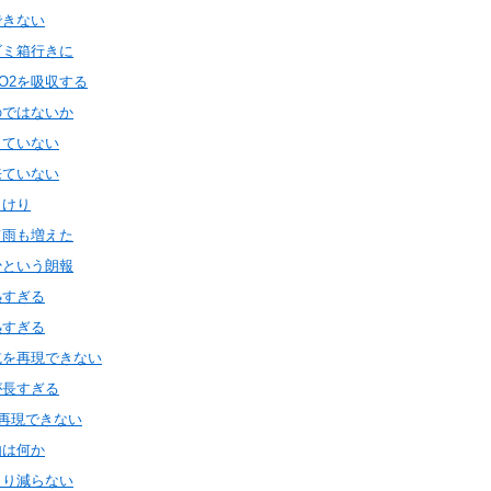
できない
ゴミ箱行きに
O2を吸収する
のではないか
していない
来ていない
りけり
て雨も増えた
少という朗報
熱すぎる
熱すぎる
魃を再現できない
が長すぎる
を再現できない
由は何か
まり減らない