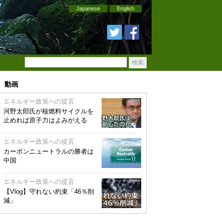
Japanese
English
動画
エネルギー政策への提言
河野太郎氏が核燃料サイクルを
止めれば原子力はよみがえる
エネルギー政策への提言
カーボンニュートラルの勝者は
中国
エネルギー政策への提言
【Vlog】守れない約束「46％削
減」