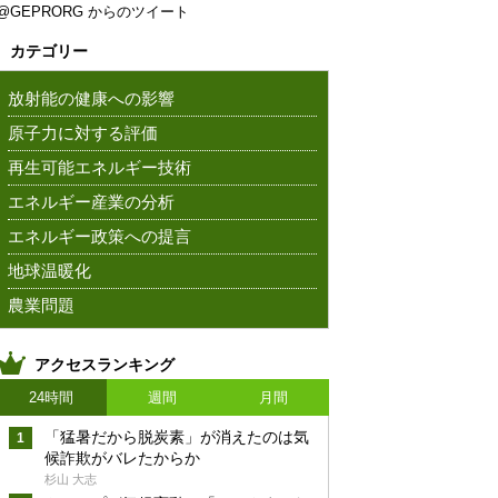
@GEPRORG からのツイート
カテゴリー
放射能の健康への影響
原子力に対する評価
再生可能エネルギー技術
エネルギー産業の分析
エネルギー政策への提言
地球温暖化
農業問題
アクセスランキング
24時間
週間
月間
「猛暑だから脱炭素」が消えたのは気
候詐欺がバレたからか
杉山 大志