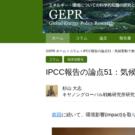
ホーム
コラム
論文
報告書
GEPR ホーム
>
コラム
>
IPCC報告の論点51：気候変動で
コラム
地球温暖化
IPCC報告の論点51：
杉山 大志
キヤノングローバル戦略研究所研究
前回
に続いて、環境影響(impact)を