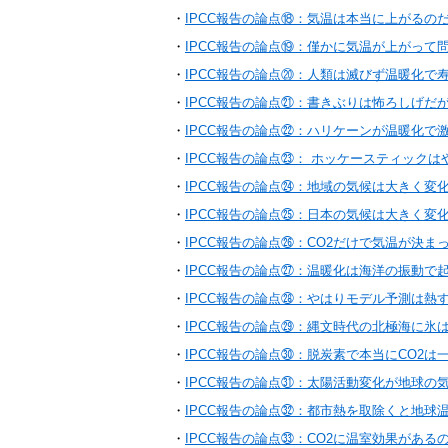
・
IPCC報告の論点⑱：気温は本当に上がるの
・
IPCC報告の論点⑲：僅かに気温が上がって
・
IPCC報告の論点⑳：人類は滅びず温暖化で
・
IPCC報告の論点㉑：書きぶりは怖ろしげだ
・
IPCC報告の論点㉒：ハリケーンが温暖化で
・
IPCC報告の論点㉓： ホッケースティックは
・
IPCC報告の論点㉔：地域の気候は大きく変
・
IPCC報告の論点㉕：日本の気候は大きく変
・
IPCC報告の論点㉖：CO2だけで気温が決ま
・
IPCC報告の論点㉗：温暖化は海洋の振動で
・
IPCC報告の論点㉘：やはりモデル予測は熱
・
IPCC報告の論点㉙：縄文時代の北極海に氷
・
IPCC報告の論点㉚：脱炭素で本当にCO2は
・
IPCC報告の論点㉛：太陽活動変化が地球の
・
IPCC報告の論点㉜：都市熱を取除くと地球
・
IPCC報告の論点㉝：CO2に温室効果がある