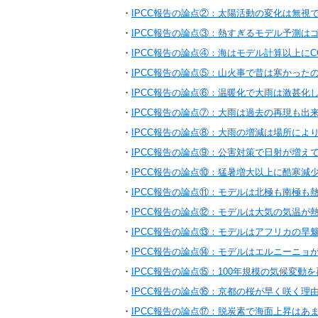
・
IPCC報告の論点②：太陽活動の変化は無視
・
IPCC報告の論点③：熱すぎるモデル予測は
・
IPCC報告の論点④：海はモデル計算以上にC
・
IPCC報告の論点⑤：山火事で昔は寒かった
・
IPCC報告の論点⑥：温暖化で大雨は激甚化
・
IPCC報告の論点⑦：大雨は過去の再現も出
・
IPCC報告の論点⑧：大雨の増減は場所によ
・
IPCC報告の論点⑨：公害対策で日射が増え
・
IPCC報告の論点⑩：猛暑増大以上に酷寒減
・
IPCC報告の論点⑪：モデルは北極も南極も
・
IPCC報告の論点⑫：モデルは大気の気温が
・
IPCC報告の論点⑬：モデルはアフリカの旱
・
IPCC報告の論点⑭：モデルはエルニーニョ
・
IPCC報告の論点⑮：100年規模の気候変動
・
IPCC報告の論点⑯：京都の桜が早く咲く理
・
IPCC報告の論点⑰：脱炭素で海面上昇はあ