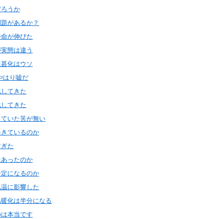
だろうか
問題があるか？
寿命が伸びた
が実態は違う
激甚化はウソ
やはり嘘だ
化してきた
化してきた
っていた筈が無い
起きているのか
すぎた
はあったのか
一定になるのか
気温に影響した
温暖化は半分になる
のは本当です