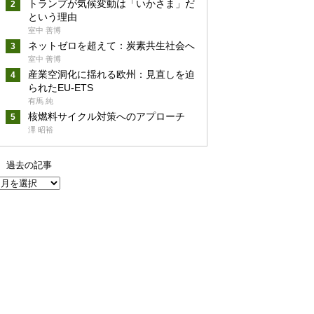
トランプが気候変動は「いかさま」だ
という理由
室中 善博
ネットゼロを超えて：炭素共生社会へ
室中 善博
産業空洞化に揺れる欧州：見直しを迫
られたEU-ETS
有馬 純
核燃料サイクル対策へのアプローチ
澤 昭裕
過去の記事