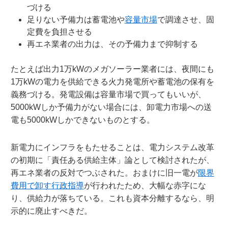
づける
足りない予備力は蓄電池や
容量市場
で調達させ、固
定費を負担させる
再エネ業者の出力は、その予備力まで抑制する
たとえば出力1万kWのメガソーラー業者には、夜間にも
1万kWの電力を供給できる火力発電所や蓄電池の保有を
義務づける。発電設備は容量市場で買ってもいいが、
5000kWしか予備力がない場合には、卸電力市場への送
電も5000kWしかできないものとする。
新電力にインフラをもたせることは、電力システム改革
の初期に「責任ある供給主体」論として検討されたが、
再エネ業者の反対でつぶされた。おまけに旧一電が
限界
費用で卸す行政指導
が行われたため、大幅な赤字にな
り、供給力が落ちている。これも資本分離するなら、明
示的に廃止すべきだ。