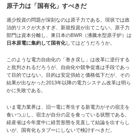
原子力は「国有化」すべきだ
過少投資の問題が深刻なのは原子力である。現状では政
治的リスクが大きすぎ、新規投資が出てこない。原子力
部門は資本分離し、東日本のBWR（沸騰水型原子炉）は
日本原電に集約して国有化
してはどうだろうか。
このような電力自由化の「巻き戻し」は改革に逆行する
と批判されるだろうが、自由化や競争促進は手段であっ
て目的ではない。目的は安定供給と価格低下だが、その
結果が出なかった2013年以降の電力システム改革は明ら
かに失敗である。
いま電力業界は、旧一電に寄生する新電力がその宿主を
食いつぶし、宿主が自分の足を食っている状態である。
経産省は今年度中に経営形態を見直して結論を出すらし
いが、国有化もタブーにしないで検討すべきだ。