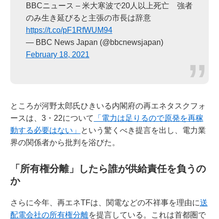
BBCニュース – 米大寒波で20人以上死亡 強者
のみ生き延びると主張の市長は辞意
https://t.co/pF1RfWUM94
— BBC News Japan (@bbcnewsjapan)
February 18, 2021
ところが河野太郎氏ひきいる内閣府の再エネタスクフォ
ースは、3・22について
「電力は足りるので原発を再稼
動する必要はない」
という驚くべき提言を出し、電力業
界の関係者から批判を浴びた。
「所有権分離」したら誰が供給責任を負うの
か
さらに今年、再エネTFは、関電などの不祥事を理由に
送
配電会社の所有権分離
を提言している。これは首都圏で