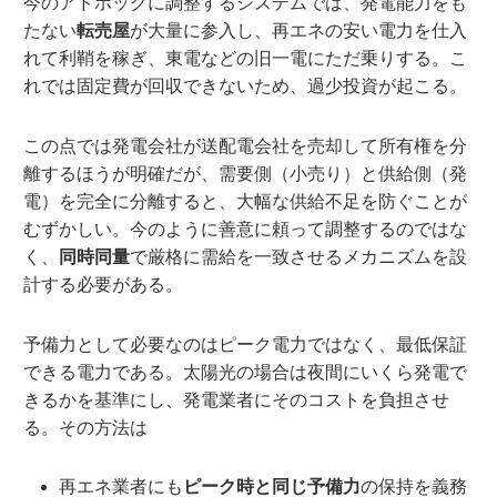
今のアドホックに調整するシステムでは、発電能力をも
たない
転売屋
が大量に参入し、再エネの安い電力を仕入
れて利鞘を稼ぎ、東電などの旧一電にただ乗りする。こ
れでは固定費が回収できないため、過少投資が起こる。
この点では発電会社が送配電会社を売却して所有権を分
離するほうが明確だが、需要側（小売り）と供給側（発
電）を完全に分離すると、大幅な供給不足を防ぐことが
むずかしい。今のように善意に頼って調整するのではな
く、
同時同量
で厳格に需給を一致させるメカニズムを設
計する必要がある。
予備力として必要なのはピーク電力ではなく、最低保証
できる電力である。太陽光の場合は夜間にいくら発電で
きるかを基準にし、発電業者にそのコストを負担させ
る。その方法は
再エネ業者にも
ピーク時と同じ予備力
の保持を義務