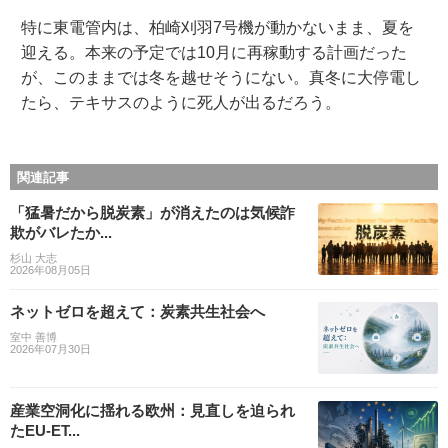
特に東電管内は、柏崎刈羽7号機が動かないまま、夏を
迎える。本来の予定では10月に再稼動する計画だった
が、このままでは冬を越せそうにない。真冬に大停電し
たら、テキサスのように死人が出るだろう。
関連記事
「猛暑だから脱炭素」が消えたのは気候詐
欺がバレたか...
杉山 大志
2026年08月05日
ネットゼロを超えて：炭素共生社会へ
室中 善博
2026年07月30日
産業空洞化に揺れる欧州：見直しを迫られ
たEU-ET...