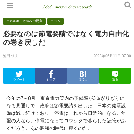
エネルギー政策への提言
コラム
必要なのは節電要請ではなく電力自由化
の巻き戻しだ
池田 信夫
2023年06月11日 07:00
ツイート
シェア
はてぶ
送る
今年の7～8月、東京電力管内の予備率が3％ぎりぎりに
なる見通しで、政府は節電要請を出した。日本の発電設
備は減り続けており、停電はこれから日常的になる。年
配の人なら、停電になってロウソクで暮らした記憶があ
るだろう。あの昭和の時代に戻るのだ。