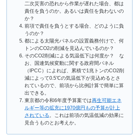
二次災害の恐れから作業が遅れた場合、都は
責任を負うのか。あるいは責任を負わないの
か？
前項で責任を負うとする場合、どのように負
うのか？
都による太陽光パネルの設置義務付けで、何
トンのCO2の削減を見込んでいるのか？
そのCO2削減による気温低下は何度か？ な
お、国連気候変動に関する政府間パネル
（IPCC）によれば、累積で1兆トンのCO2削
減によって0.5℃の気温低下が見込めるとさ
れているので、前項から比例計算で簡単に算
出できる。
東京都の令和6年度予算案では
再生可能エネ
ルギー等の拡充に1970億円もの予算が計上
されている
。これは前項の気温低減の効果に
見合うものとお考えか。