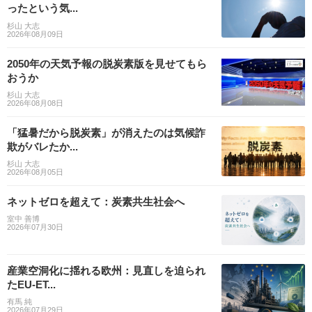
ったという気...
杉山 大志
2026年08月09日
2050年の天気予報の脱炭素版を見せてもら
おうか
杉山 大志
2026年08月08日
「猛暑だから脱炭素」が消えたのは気候詐
欺がバレたか...
杉山 大志
2026年08月05日
ネットゼロを超えて：炭素共生社会へ
室中 善博
2026年07月30日
産業空洞化に揺れる欧州：見直しを迫られ
たEU-ET...
有馬 純
2026年07月29日