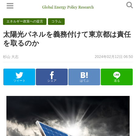
エネルギー政策への提言
コラム
太陽光パネルを義務付けて東京都は責任
を取るのか
杉山 大志
2024年02月12日 06:50
ツイート
シェア
はてぶ
送る