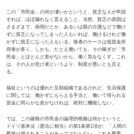
この「市民金」の何が凄いかというと、貧乏な人が申請
すれば、ほぼ漏れなく貰えること。当然、貧乏の原因は
さまざまで、病弱だとか、あるいは親の介護などで働け
ずに貧乏になってしまった人もいれば、働けるけれど働
かずに貧乏になった人もいる。後者のケースは低賃金所
得者が多く、しかも、たとえ働いても、その稼ぎが「市
民金」とほとんど差がないから、働く気をなくす。これ
は、その人が怠け者というより、制度が悪いとも言え
る。
福祉というのは優れた互助組織であるけれど、生活保護
に関しては、働かずにもらえる手当と、働いて得られる
賃金に明らかな差がなければ、絶対に機能しない。
では、この破格の市民金の論理的根拠は何かというと、
ドイツ基本法（憲法に相当）の第1条第1項が、「人間の
尊厳は侵されることがあってはならない。これを尊重