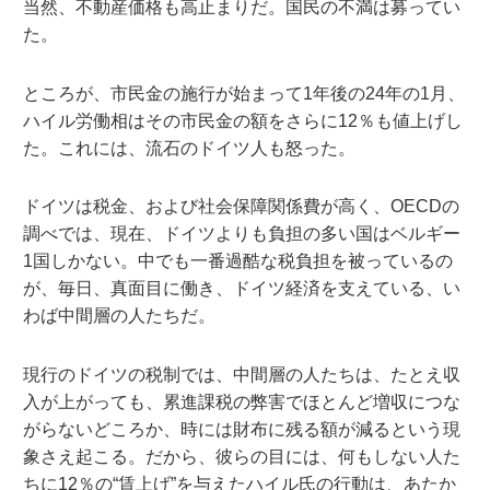
当然、不動産価格も高止まりだ。国民の不満は募ってい
た。
ところが、市民金の施行が始まって1年後の24年の1月、
ハイル労働相はその市民金の額をさらに12％も値上げし
た。これには、流石のドイツ人も怒った。
ドイツは税金、および社会保障関係費が高く、OECDの
調べでは、現在、ドイツよりも負担の多い国はベルギー
1国しかない。中でも一番過酷な税負担を被っているの
が、毎日、真面目に働き、ドイツ経済を支えている、い
わば中間層の人たちだ。
現行のドイツの税制では、中間層の人たちは、たとえ収
入が上がっても、累進課税の弊害でほとんど増収につな
がらないどころか、時には財布に残る額が減るという現
象さえ起こる。だから、彼らの目には、何もしない人た
ちに12％の“賃上げ”を与えたハイル氏の行動は、あたか