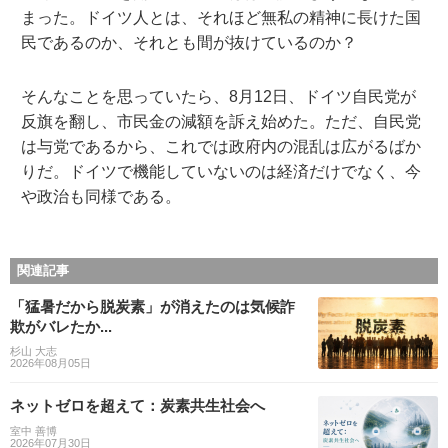
まった。ドイツ人とは、それほど無私の精神に長けた国
民であるのか、それとも間が抜けているのか？
そんなことを思っていたら、8月12日、ドイツ自民党が
反旗を翻し、市民金の減額を訴え始めた。ただ、自民党
は与党であるから、これでは政府内の混乱は広がるばか
りだ。ドイツで機能していないのは経済だけでなく、今
や政治も同様である。
関連記事
「猛暑だから脱炭素」が消えたのは気候詐
欺がバレたか...
杉山 大志
2026年08月05日
ネットゼロを超えて：炭素共生社会へ
室中 善博
2026年07月30日