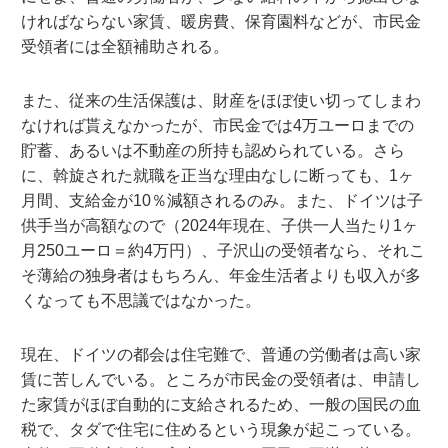
ければならない家賃、暖房費、保育園料などが、市民金
受領者には全額補助される。
また、従来の生活保護は、財産をほぼ使い切ってしまわ
なければ貰えなかったが、市民金では4万ユーロまでの
貯蓄、あるいは不動産の所持も認められている。さら
に、斡旋された就職を正当な理由なしに断っても、1ヶ
月間、支給金が10％減額されるのみ。また、ドイツは子
供手当が高額なので（2024年現在、子供一人当たり1ヶ
月250ユーロ＝約4万円）、子沢山の受領者なら、それこ
そ薄給の独身者はもちろん、年金生活者よりも収入が多
くなっても不思議ではなかった。
現在、ドイツの都会は住宅難で、普通の労働者は高い家
賃に苦しんでいる。ところが市民金の受領者は、申請し
た家賃がほぼ自動的に支給されるため、一般の国民の血
税で、タダで住宅に住めるという現象が起こっている。