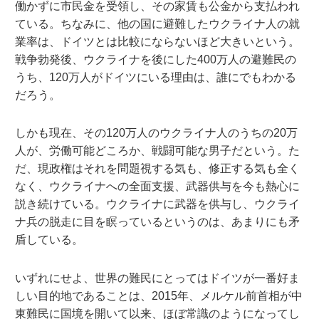
働かずに市民金を受領し、その家賃も公金から支払われ
ている。ちなみに、他の国に避難したウクライナ人の就
業率は、ドイツとは比較にならないほど大きいという。
戦争勃発後、ウクライナを後にした400万人の避難民の
うち、120万人がドイツにいる理由は、誰にでもわかる
だろう。
しかも現在、その120万人のウクライナ人のうちの20万
人が、労働可能どころか、戦闘可能な男子だという。た
だ、現政権はそれを問題視する気も、修正する気も全く
なく、ウクライナへの全面支援、武器供与を今も熱心に
説き続けている。ウクライナに武器を供与し、ウクライ
ナ兵の脱走に目を瞑っているというのは、あまりにも矛
盾している。
いずれにせよ、世界の難民にとってはドイツが一番好ま
しい目的地であることは、2015年、メルケル前首相が中
東難民に国境を開いて以来、ほぼ常識のようになってし