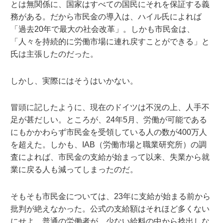
とは無関係に、国家はすべての国民にそれを保証する義
務がある。だから市民金の導入は、ハイル氏によれば
「過去20年で最大の社会改革」。しかも市民金は、
「人々を持続的に労働市場に連れ戻すことができる」と
氏は主張したのだった。
しかし、実際にはそうはいかない。
冒頭に記したように、現在のドイツは不況の上、人手不
足が甚だしい。ところが、24年5月、労働が可能である
にもかかわらず市民金を受領している人の数が400万人
を超えた。しかも、IAB（労働市場と職業研究所）の調
査によれば、市民金の支給が始まって以来、失業から就
業に戻る人も減ってしまったのだ。
そもそも市民金については、23年に支給が始まる前から
批判が絶えなかった。公式の支給額はそれほど多くない
にせよ、普通の労働者が、少ない給料の中から捻出しな