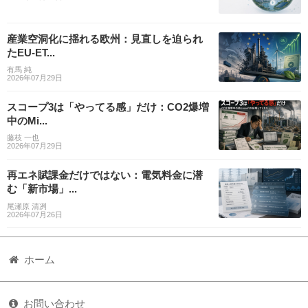
産業空洞化に揺れる欧州：見直しを迫られ
たEU-ET...
有馬 純
2026年07月29日
スコープ3は「やってる感」だけ：CO2爆増
中のMi...
藤枝 一也
2026年07月29日
再エネ賦課金だけではない：電気料金に潜
む「新市場」...
尾瀬原 清冽
2026年07月26日
ホーム
お問い合わせ