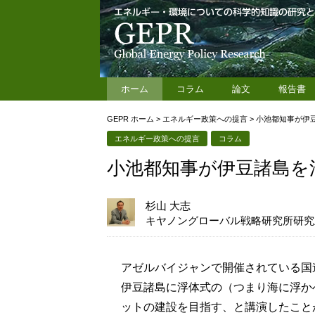
ホーム
コラム
論文
報告書
GEPR ホーム
>
エネルギー政策への提言
>
小池都知事が伊
エネルギー政策への提言
コラム
小池都知事が伊豆諸島を
杉山 大志
キヤノングローバル戦略研究所研究
アゼルバイジャンで開催されている国
伊豆諸島に浮体式の（つまり海に浮か
ットの建設を目指す、と講演したこと