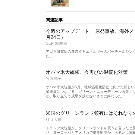
関連記事
今週のアップデートー 原発事故、海外メデ
月24日）
GEPR編集部
アゴラ研究所の運営するエネルギーのバーチャルシンク
た。
オバマ米大統領、今再びの温暖化対策
竹内 純子
オバマ米大統領が6月、地球温暖化防止に向けた新し
済発展につなげる「グリーン・ニューディール政策」
が、取り立てて成果を残せないままに終わった。
米国のグリーンランド領有にはそれなり
杉山 大志
トランプ大統領が、グリーンランドを買うと言ったと
り、ヨーロッパとアメリカで軍事衝突か、あるいは関