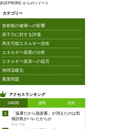
@GEPRORG からのツイート
カテゴリー
放射能の健康への影響
原子力に対する評価
再生可能エネルギー技術
エネルギー産業の分析
エネルギー政策への提言
地球温暖化
農業問題
アクセスランキング
24時間
週間
月間
「猛暑だから脱炭素」が消えたのは気
候詐欺がバレたからか
杉山 大志