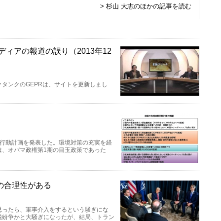
> 杉山 大志のほかの記事を読む
ィアの報道の誤り（2013年12
タンクのGEPRは、サイトを更新しまし
い行動計画を発表した。環境対策の充実を経
は、オバマ政権第1期の目玉政策であった
の合理性がある
思ったら、軍事介入をするという騒ぎにな
税紛争かと大騒ぎになったが、結局、トラン