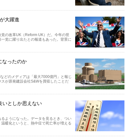
Kが大躍進
改革UK（Reform UK）だ。今年の世
第一党に躍り出たとの報道もあった。背景に
円になったのか
などのメディアは「最大7000億円」と報じ
スが原発建設会社S&Wを買収したことだ
良いとしか思えない
れるようになった。データを見るとき、つい
。温暖化というと、熱中症で死亡率が増える