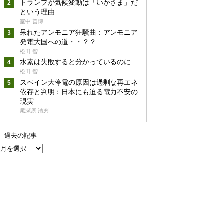
トランプが気候変動は「いかさま」だ
という理由
室中 善博
呆れたアンモニア狂騒曲：アンモニア
発電大国への道・・？？
松田 智
水素は失敗すると分かっているのに…
松田 智
スペイン大停電の原因は過剰な再エネ
依存と判明：日本にも迫る電力不安の
現実
尾瀬原 清冽
過去の記事