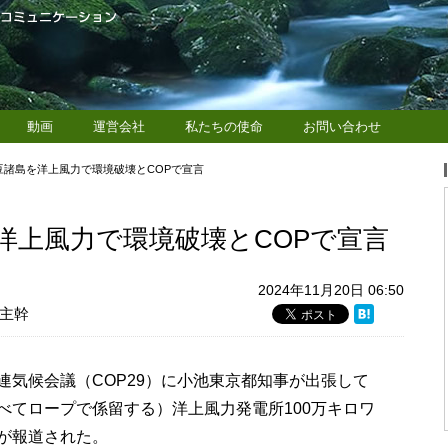
動画
運営会社
私たちの使命
お問い合わせ
豆諸島を洋上風力で環境破壊とCOPで宣言
洋上風力で環境破壊とCOPで宣言
2024年11月20日 06:50
主幹
連気候会議（COP29）に小池東京都知事が出張して
べてロープで係留する）洋上風力発電所100万キロワ
が報道された。