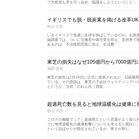
プ大統領も矛を引っ込め、協議をしようということ
イギリスでも脱・脱炭素を掲げる改革U
杉山 大志
いまイギリスで急速に支持を伸ばしているのが、右派政党の
論調査では、ついに労働党や保守党を抑え、支持率で
あるのは、不法移民問題に加え、生活費
東芝の損失はなぜ105億円から7000億
池田 信夫
東芝の損失は2月14日に正式に発表されるが、日経新聞
ている。その原因は、東芝の子会社ウェスティングハウ
というが、当初「のれん代（買収
超過死亡数を見ると地球温暖化は健康に
杉山 大志
コロナの御蔭で（？）超過死亡という言葉がよく知ら
でに地球温暖化の健康影響についても考えると面白い
という話ばかりが喧伝されているが、寒さが和ら