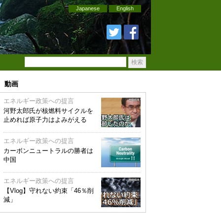
Japanese
English
動画
エネルギー政策への提言
河野太郎氏が核燃料サイクルを
止めれば原子力はよみがえる
エネルギー政策への提言
カーボンニュートラルの勝者は
中国
エネルギー政策への提言
【Vlog】守れない約束「46％削
減」